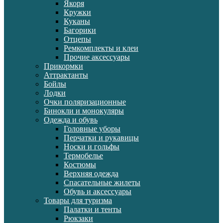
Якоря
Кружки
Куканы
Багорики
Отцепы
Ремкомплекты и клеи
Прочие аксессуары
Прикормки
Аттрактанты
Бойлы
Лодки
Очки поляризационные
Бинокли и монокуляры
Одежда и обувь
Головные уборы
Перчатки и рукавицы
Носки и гольфы
Термобелье
Костюмы
Верхняя одежда
Спасательные жилеты
Обувь и аксессуары
Товары для туризма
Палатки и тенты
Рюкзаки