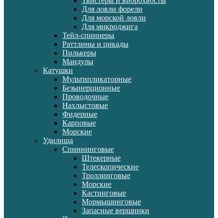
Твистеры и виброхвосты
Для ловли форели
Для морской ловли
Для микроджига
Тейл-спиннеры
Раттлины и цикады
Пилькеры
Мандулы
Катушки
Мультипликаторные
Безынерционные
Проводочные
Нахлыстовые
Фидерные
Карповые
Морские
Удилища
Спиннинговые
Штекерные
Телескопические
Троллинговые
Морские
Кастинговые
Мормышинговые
Запасные вершинки