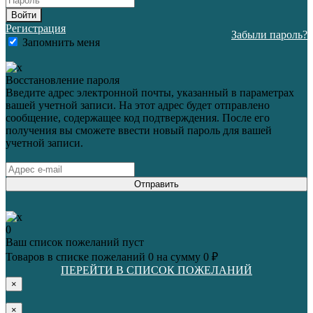
Войти
Регистрация
Забыли пароль?
Запомнить меня
Восстановление пароля
Введите адрес электронной почты, указанный в параметрах
вашей учетной записи. На этот адрес будет отправлено
сообщение, содержащее код подтверждения. После его
получения вы сможете ввести новый пароль для вашей
учетной записи.
Отправить
0
Ваш список пожеланий пуст
Товаров в списке пожеланий
0
на сумму
0 ₽
ПЕРЕЙТИ В СПИСОК ПОЖЕЛАНИЙ
×
×