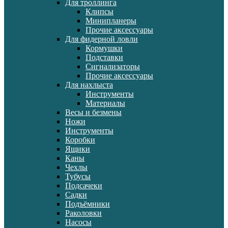
Для троллинга
Клипсы
Минипланеры
Прочие аксессуары
Для фидерной ловли
Кормушки
Подставки
Сигнализаторы
Прочие аксессуары
Для нахлыста
Инструменты
Материалы
Весы и безмены
Ножи
Инструменты
Коробки
Ящики
Каны
Чехлы
Тубусы
Подсачеки
Садки
Подъёмники
Раколовки
Насосы