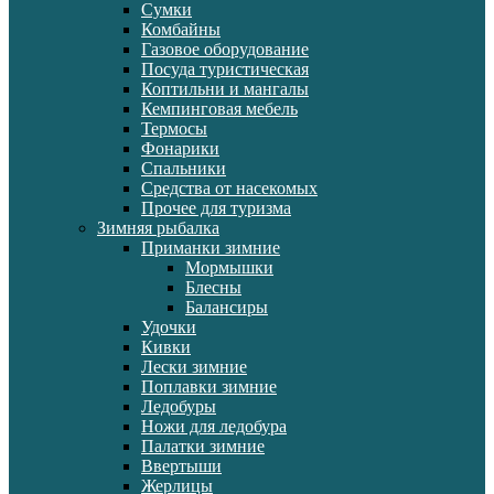
Сумки
Комбайны
Газовое оборудование
Посуда туристическая
Коптильни и мангалы
Кемпинговая мебель
Термосы
Фонарики
Спальники
Средства от насекомых
Прочее для туризма
Зимняя рыбалка
Приманки зимние
Мормышки
Блесны
Балансиры
Удочки
Кивки
Лески зимние
Поплавки зимние
Ледобуры
Ножи для ледобура
Палатки зимние
Ввертыши
Жерлицы