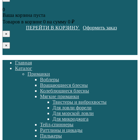
0
Ваша корзина пуста
Товаров в корзине
0
на сумму
0 ₽
ПЕРЕЙТИ В КОРЗИНУ
Оформить заказ
×
×
Главная
Каталог
Приманки
Воблеры
Вращающиеся блесны
Колеблющиеся блесны
Мягкие приманки
Твистеры и виброхвосты
Для ловли форели
Для морской ловли
Для микроджига
Тейл-спиннеры
Раттлины и цикады
Пилькеры