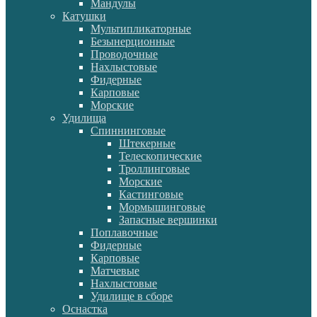
Мандулы
Катушки
Мультипликаторные
Безынерционные
Проводочные
Нахлыстовые
Фидерные
Карповые
Морские
Удилища
Спиннинговые
Штекерные
Телескопические
Троллинговые
Морские
Кастинговые
Мормышинговые
Запасные вершинки
Поплавочные
Фидерные
Карповые
Матчевые
Нахлыстовые
Удилище в сборе
Оснастка