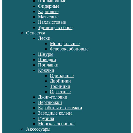
Поплавочные
Фидерные
Карповые
Матчевые
Нахлыстовые
Удилище в сборе
Оснастка
Лески
Монофильные
Флюрокарбоновые
Шнуры
Поводки
Поплавки
Крючки
Одинарные
Двойники
Тройники
Офсетные
Джиг-головки
Вертлюжки
Карабины и застежки
Заводные кольца
Грузила
Морская оснастка
Аксессуары