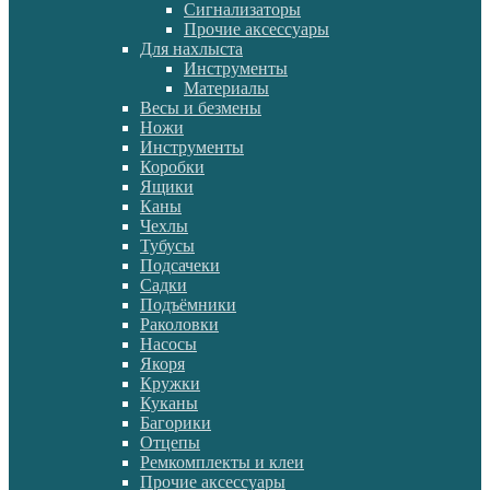
Сигнализаторы
Прочие аксессуары
Для нахлыста
Инструменты
Материалы
Весы и безмены
Ножи
Инструменты
Коробки
Ящики
Каны
Чехлы
Тубусы
Подсачеки
Садки
Подъёмники
Раколовки
Насосы
Якоря
Кружки
Куканы
Багорики
Отцепы
Ремкомплекты и клеи
Прочие аксессуары