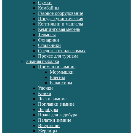
Сумки
Комбайны
Газовое оборудование
Посуда туристическая
Коптильни и мангалы
Кемпинговая мебель
Термосы
Фонарики
Спальники
Средства от насекомых
Прочее для туризма
Зимняя рыбалка
Приманки зимние
Мормышки
Блесны
Балансиры
Удочки
Кивки
Лески зимние
Поплавки зимние
Ледобуры
Ножи для ледобура
Палатки зимние
Ввертыши
Жерлицы