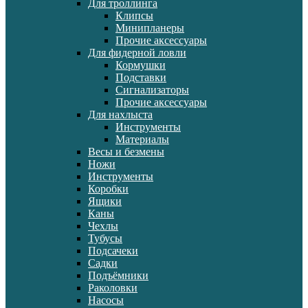
Для троллинга
Клипсы
Минипланеры
Прочие аксессуары
Для фидерной ловли
Кормушки
Подставки
Сигнализаторы
Прочие аксессуары
Для нахлыста
Инструменты
Материалы
Весы и безмены
Ножи
Инструменты
Коробки
Ящики
Каны
Чехлы
Тубусы
Подсачеки
Садки
Подъёмники
Раколовки
Насосы