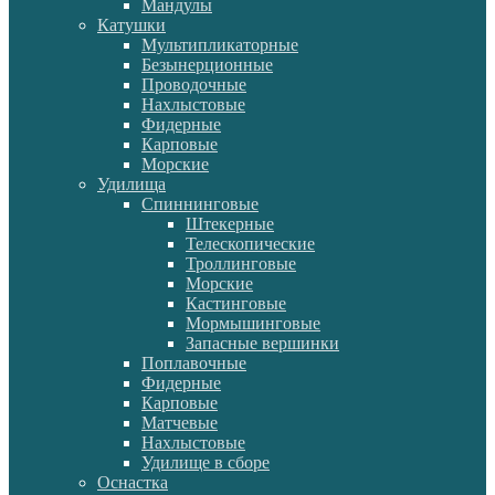
Мандулы
Катушки
Мультипликаторные
Безынерционные
Проводочные
Нахлыстовые
Фидерные
Карповые
Морские
Удилища
Спиннинговые
Штекерные
Телескопические
Троллинговые
Морские
Кастинговые
Мормышинговые
Запасные вершинки
Поплавочные
Фидерные
Карповые
Матчевые
Нахлыстовые
Удилище в сборе
Оснастка