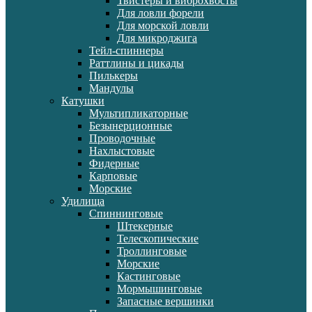
Твистеры и виброхвосты
Для ловли форели
Для морской ловли
Для микроджига
Тейл-спиннеры
Раттлины и цикады
Пилькеры
Мандулы
Катушки
Мультипликаторные
Безынерционные
Проводочные
Нахлыстовые
Фидерные
Карповые
Морские
Удилища
Спиннинговые
Штекерные
Телескопические
Троллинговые
Морские
Кастинговые
Мормышинговые
Запасные вершинки