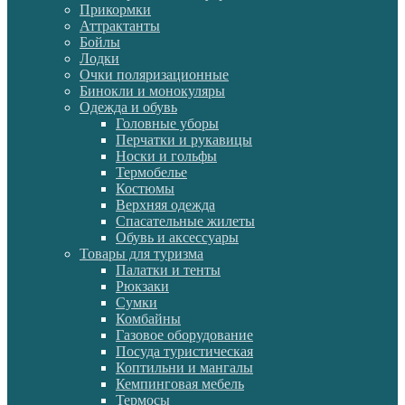
Прикормки
Аттрактанты
Бойлы
Лодки
Очки поляризационные
Бинокли и монокуляры
Одежда и обувь
Головные уборы
Перчатки и рукавицы
Носки и гольфы
Термобелье
Костюмы
Верхняя одежда
Спасательные жилеты
Обувь и аксессуары
Товары для туризма
Палатки и тенты
Рюкзаки
Сумки
Комбайны
Газовое оборудование
Посуда туристическая
Коптильни и мангалы
Кемпинговая мебель
Термосы