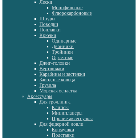
Лески
Монофильные
Флюрокарбоновые
Шнуры
Поводки
Поплавки
Крючки
Одинарные
Двойники
Тройники
Офсетные
Джиг-головки
Вертлюжки
Карабины и застежки
Заводные кольца
Грузила
Морская оснастка
Аксессуары
Для троллинга
Клипсы
Минипланеры
Прочие аксессуары
Для фидерной ловли
Кормушки
Подставки