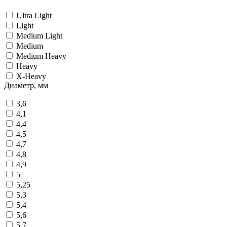
Ultra Light
Light
Medium Light
Medium
Medium Heavy
Heavy
Х-Heavy
Диаметр, мм
3,6
4,1
4,4
4,5
4,7
4,8
4,9
5
5,25
5,3
5,4
5,6
5,7