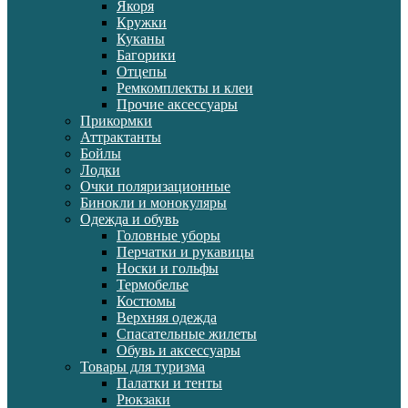
Якоря
Кружки
Куканы
Багорики
Отцепы
Ремкомплекты и клеи
Прочие аксессуары
Прикормки
Аттрактанты
Бойлы
Лодки
Очки поляризационные
Бинокли и монокуляры
Одежда и обувь
Головные уборы
Перчатки и рукавицы
Носки и гольфы
Термобелье
Костюмы
Верхняя одежда
Спасательные жилеты
Обувь и аксессуары
Товары для туризма
Палатки и тенты
Рюкзаки