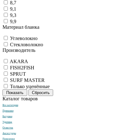
8,7
9,1
9,3
9,9
Материал бланка
Углеволокно
Стекловолокно
Производитель
AKARA
FISH2FISH
SPRUT
SURF MASTER
Только уценённые
Показать
Сбросить
Каталог товаров
Все категории
Приманки
Катушки
Удилища
Оснастка
Аксессуары
Прикормки