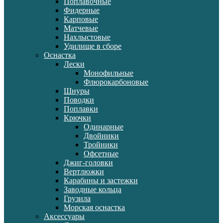
Поплавочные
Фидерные
Карповые
Матчевые
Нахлыстовые
Удилище в сборе
Оснастка
Лески
Монофильные
Флюрокарбоновые
Шнуры
Поводки
Поплавки
Крючки
Одинарные
Двойники
Тройники
Офсетные
Джиг-головки
Вертлюжки
Карабины и застежки
Заводные кольца
Грузила
Морская оснастка
Аксессуары