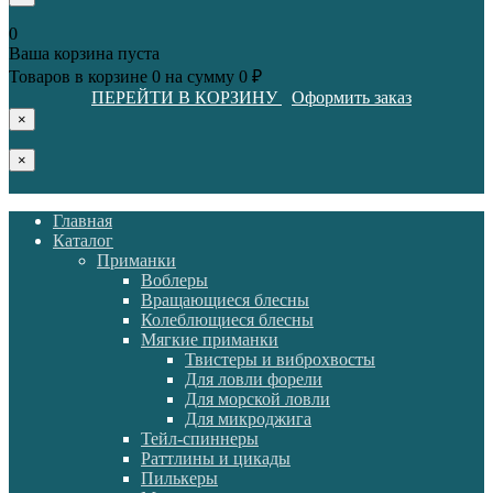
0
Ваша корзина пуста
Товаров в корзине
0
на сумму
0 ₽
ПЕРЕЙТИ В КОРЗИНУ
Оформить заказ
×
×
Главная
Каталог
Приманки
Воблеры
Вращающиеся блесны
Колеблющиеся блесны
Мягкие приманки
Твистеры и виброхвосты
Для ловли форели
Для морской ловли
Для микроджига
Тейл-спиннеры
Раттлины и цикады
Пилькеры