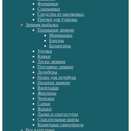
Фонарики
Спальники
Средства от насекомых
Прочее для туризма
Зимняя рыбалка
Приманки зимние
Мормышки
Блесны
Балансиры
Удочки
Кивки
Лески зимние
Поплавки зимние
Ледобуры
Ножи для ледобура
Палатки зимние
Ввертыши
Жерлицы
Черпаки
Санки
Ящики
Лыжи и снегоступы
Спасательные шипы
Кормушки самосбросы
Все категории