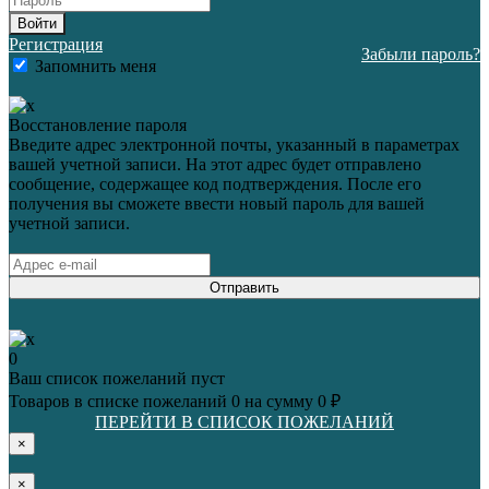
Войти
Регистрация
Забыли пароль?
Запомнить меня
Восстановление пароля
Введите адрес электронной почты, указанный в параметрах
вашей учетной записи. На этот адрес будет отправлено
сообщение, содержащее код подтверждения. После его
получения вы сможете ввести новый пароль для вашей
учетной записи.
Отправить
0
Ваш список пожеланий пуст
Товаров в списке пожеланий
0
на сумму
0 ₽
ПЕРЕЙТИ В СПИСОК ПОЖЕЛАНИЙ
×
×