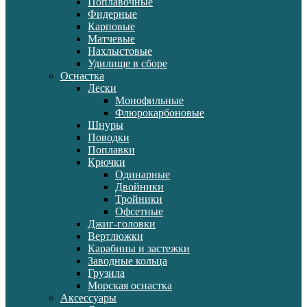
Поплавочные
Фидерные
Карповые
Матчевые
Нахлыстовые
Удилище в сборе
Оснастка
Лески
Монофильные
Флюрокарбоновые
Шнуры
Поводки
Поплавки
Крючки
Одинарные
Двойники
Тройники
Офсетные
Джиг-головки
Вертлюжки
Карабины и застежки
Заводные кольца
Грузила
Морская оснастка
Аксессуары