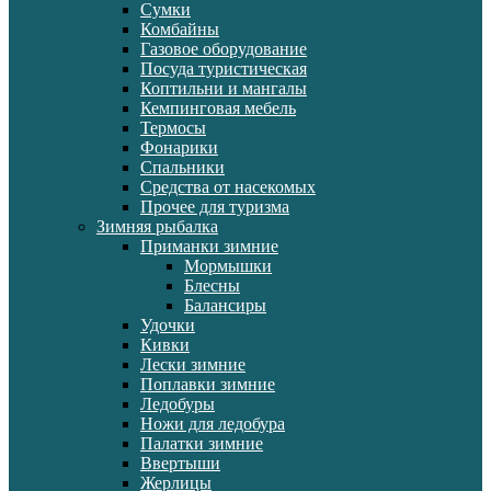
Сумки
Комбайны
Газовое оборудование
Посуда туристическая
Коптильни и мангалы
Кемпинговая мебель
Термосы
Фонарики
Спальники
Средства от насекомых
Прочее для туризма
Зимняя рыбалка
Приманки зимние
Мормышки
Блесны
Балансиры
Удочки
Кивки
Лески зимние
Поплавки зимние
Ледобуры
Ножи для ледобура
Палатки зимние
Ввертыши
Жерлицы