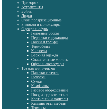
Прикормки
Аттрактанты
Бойлы
Лодки
Очки поляризационные
Бинокли и монокуляры
Одежда и обувь
Головные уборы
Перчатки и рукавицы
Носки и гольфы
Термобелье
Костюмы
Верхняя одежда
Спасательные жилеты
Обувь и аксессуары
Товары для туризма
Палатки и тенты
Рюкзаки
Сумки
Комбайны
Газовое оборудование
Посуда туристическая
Коптильни и мангалы
Кемпинговая мебель
Термосы