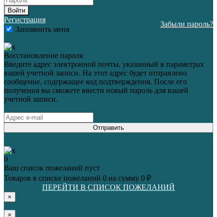
Войти
Регистрация
Забыли пароль?
Запомнить меня
Восстановление пароля
Введите адрес электронной почты, указанный в параметрах
вашей учетной записи. На этот адрес будет отправлено
сообщение, содержащее код подтверждения. После его
получения вы сможете ввести новый пароль для вашей
учетной записи.
Отправить
0
Ваш список пожеланий пуст
Товаров в списке пожеланий
0
на сумму
0 ₽
ПЕРЕЙТИ В СПИСОК ПОЖЕЛАНИЙ
×
×