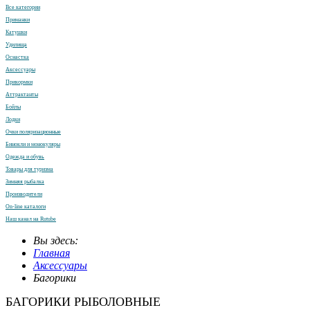
Все категории
Приманки
Катушки
Удилища
Оснастка
Аксессуары
Прикормки
Аттрактанты
Бойлы
Лодки
Очки поляризационные
Бинокли и монокуляры
Одежда и обувь
Товары для туризма
Зимняя рыбалка
Производители
On-line каталоги
Наш канал на Rutube
Вы здесь:
Главная
Аксессуары
Багорики
БАГОРИКИ РЫБОЛОВНЫЕ