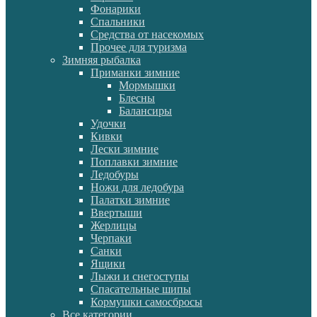
Фонарики
Спальники
Средства от насекомых
Прочее для туризма
Зимняя рыбалка
Приманки зимние
Мормышки
Блесны
Балансиры
Удочки
Кивки
Лески зимние
Поплавки зимние
Ледобуры
Ножи для ледобура
Палатки зимние
Ввертыши
Жерлицы
Черпаки
Санки
Ящики
Лыжи и снегоступы
Спасательные шипы
Кормушки самосбросы
Все категории