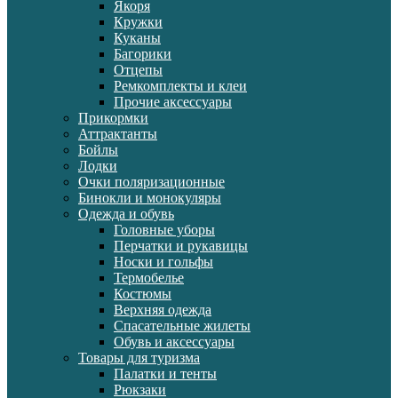
Якоря
Кружки
Куканы
Багорики
Отцепы
Ремкомплекты и клеи
Прочие аксессуары
Прикормки
Аттрактанты
Бойлы
Лодки
Очки поляризационные
Бинокли и монокуляры
Одежда и обувь
Головные уборы
Перчатки и рукавицы
Носки и гольфы
Термобелье
Костюмы
Верхняя одежда
Спасательные жилеты
Обувь и аксессуары
Товары для туризма
Палатки и тенты
Рюкзаки