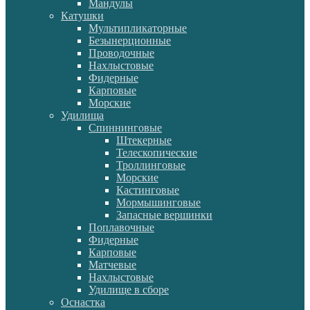
Мандулы
Катушки
Мультипликаторные
Безынерционные
Проводочные
Нахлыстовые
Фидерные
Карповые
Морские
Удилища
Спиннинговые
Штекерные
Телескопические
Троллинговые
Морские
Кастинговые
Мормышинговые
Запасные вершинки
Поплавочные
Фидерные
Карповые
Матчевые
Нахлыстовые
Удилище в сборе
Оснастка