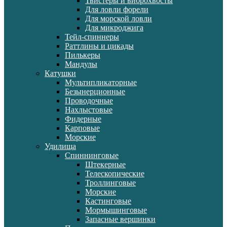
Твистеры и виброхвосты
Для ловли форели
Для морской ловли
Для микроджига
Тейл-спиннеры
Раттлины и цикады
Пилькеры
Мандулы
Катушки
Мультипликаторные
Безынерционные
Проводочные
Нахлыстовые
Фидерные
Карповые
Морские
Удилища
Спиннинговые
Штекерные
Телескопические
Троллинговые
Морские
Кастинговые
Мормышинговые
Запасные вершинки