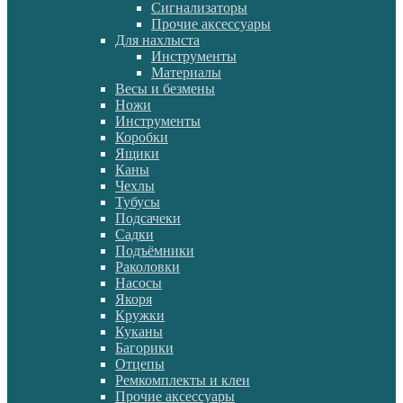
Сигнализаторы
Прочие аксессуары
Для нахлыста
Инструменты
Материалы
Весы и безмены
Ножи
Инструменты
Коробки
Ящики
Каны
Чехлы
Тубусы
Подсачеки
Садки
Подъёмники
Раколовки
Насосы
Якоря
Кружки
Куканы
Багорики
Отцепы
Ремкомплекты и клеи
Прочие аксессуары