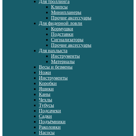
Для троллинга
Клипсы
Минипланеры
Прочие аксессуары
Для фидерной ловли
Кормушки
Подставки
Сигнализаторы
Прочие аксессуары
Для нахлыста
Инструменты
Материалы
Весы и безмены
Ножи
Инструменты
Коробки
Ящики
Каны
Чехлы
Тубусы
Подсачеки
Садки
Подъёмники
Раколовки
Насосы