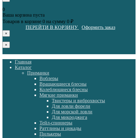
0
Ваша корзина пуста
Товаров в корзине
0
на сумму
0 ₽
ПЕРЕЙТИ В КОРЗИНУ
Оформить заказ
×
×
Главная
Каталог
Приманки
Воблеры
Вращающиеся блесны
Колеблющиеся блесны
Мягкие приманки
Твистеры и виброхвосты
Для ловли форели
Для морской ловли
Для микроджига
Тейл-спиннеры
Раттлины и цикады
Пилькеры