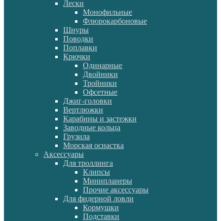
Лески
Монофильные
Флюрокарбоновые
Шнуры
Поводки
Поплавки
Крючки
Одинарные
Двойники
Тройники
Офсетные
Джиг-головки
Вертлюжки
Карабины и застежки
Заводные кольца
Грузила
Морская оснастка
Аксессуары
Для троллинга
Клипсы
Минипланеры
Прочие аксессуары
Для фидерной ловли
Кормушки
Подставки