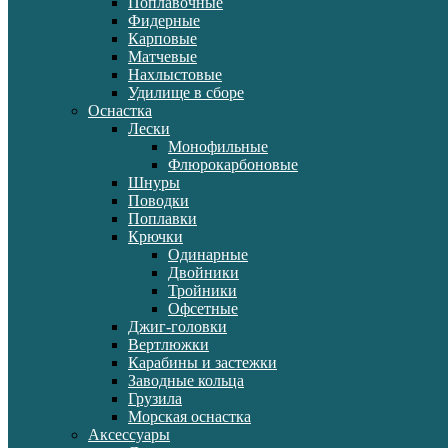
Поплавочные
Фидерные
Карповые
Матчевые
Нахлыстовые
Удилище в сборе
Оснастка
Лески
Монофильные
Флюрокарбоновые
Шнуры
Поводки
Поплавки
Крючки
Одинарные
Двойники
Тройники
Офсетные
Джиг-головки
Вертлюжки
Карабины и застежки
Заводные кольца
Грузила
Морская оснастка
Аксессуары