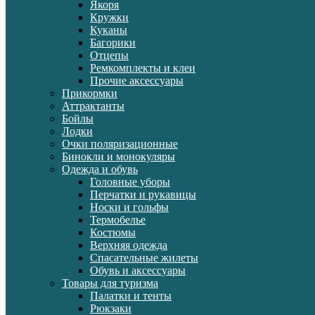
Якоря
Кружки
Куканы
Багорики
Отцепы
Ремкомплекты и клеи
Прочие аксессуары
Прикормки
Аттрактанты
Бойлы
Лодки
Очки поляризационные
Бинокли и монокуляры
Одежда и обувь
Головные уборы
Перчатки и рукавицы
Носки и гольфы
Термобелье
Костюмы
Верхняя одежда
Спасательные жилеты
Обувь и аксессуары
Товары для туризма
Палатки и тенты
Рюкзаки