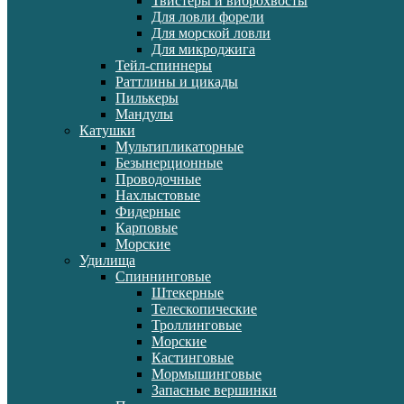
Твистеры и виброхвосты
Для ловли форели
Для морской ловли
Для микроджига
Тейл-спиннеры
Раттлины и цикады
Пилькеры
Мандулы
Катушки
Мультипликаторные
Безынерционные
Проводочные
Нахлыстовые
Фидерные
Карповые
Морские
Удилища
Спиннинговые
Штекерные
Телескопические
Троллинговые
Морские
Кастинговые
Мормышинговые
Запасные вершинки