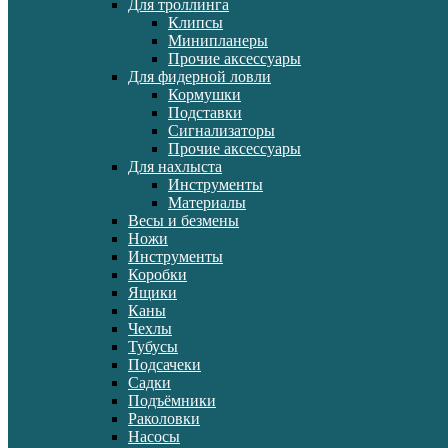
Для троллинга
Клипсы
Минипланеры
Прочие аксессуары
Для фидерной ловли
Кормушки
Подставки
Сигнализаторы
Прочие аксессуары
Для нахлыста
Инструменты
Материалы
Весы и безмены
Ножи
Инструменты
Коробки
Ящики
Каны
Чехлы
Тубусы
Подсачеки
Садки
Подъёмники
Раколовки
Насосы