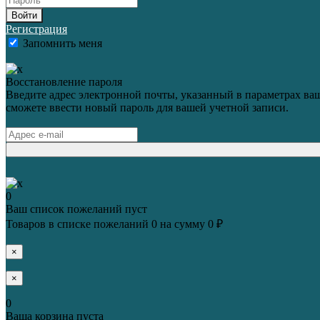
Войти
Регистрация
Запомнить меня
Восстановление пароля
Введите адрес электронной почты, указанный в параметрах ваш
сможете ввести новый пароль для вашей учетной записи.
0
Ваш список пожеланий пуст
Товаров в списке пожеланий
0
на сумму
0 ₽
×
×
0
Ваша корзина пуста