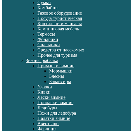
Сумки
Комбайны
Газовое оборудование
Посуда туристическая
Коптильни и мангалы
Кемпинговая мебель
Термосы
Фонарики
Спальники
Средства от насекомых
Прочее для туризма
Зимняя рыбалка
Приманки зимние
Мормышки
Блесны
Балансиры
Удочки
Кивки
Лески зимние
Поплавки зимние
Ледобуры
Ножи для ледобура
Палатки зимние
Ввертыши
Жерлицы