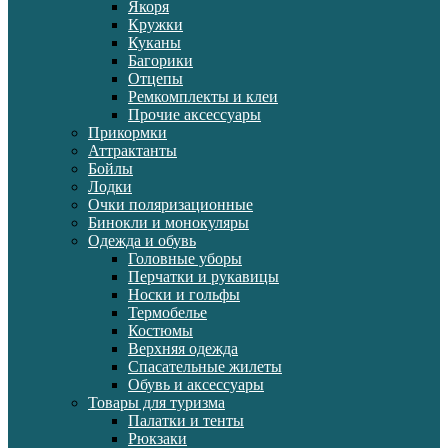
Якоря
Кружки
Куканы
Багорики
Отцепы
Ремкомплекты и клеи
Прочие аксессуары
Прикормки
Аттрактанты
Бойлы
Лодки
Очки поляризационные
Бинокли и монокуляры
Одежда и обувь
Головные уборы
Перчатки и рукавицы
Носки и гольфы
Термобелье
Костюмы
Верхняя одежда
Спасательные жилеты
Обувь и аксессуары
Товары для туризма
Палатки и тенты
Рюкзаки