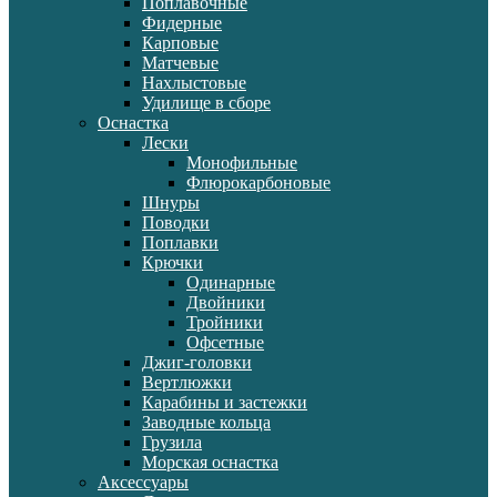
Поплавочные
Фидерные
Карповые
Матчевые
Нахлыстовые
Удилище в сборе
Оснастка
Лески
Монофильные
Флюрокарбоновые
Шнуры
Поводки
Поплавки
Крючки
Одинарные
Двойники
Тройники
Офсетные
Джиг-головки
Вертлюжки
Карабины и застежки
Заводные кольца
Грузила
Морская оснастка
Аксессуары