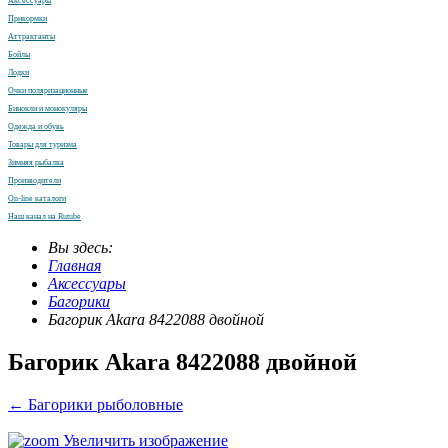
Аксессуары
Прикормки
Аттрактанты
Бойлы
Лодки
Очки поляризационные
Бинокли и монокуляры
Одежда и обувь
Товары для туризма
Зимняя рыбалка
Производители
On-line каталоги
Наш канал на Rutube
Вы здесь:
Главная
Аксессуары
Багорики
Багорик Akara 8422088 двойной
Багорик Akara 8422088 двойной
← Багорики рыболовные
Увеличить изображение