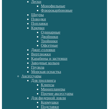
Лески
Монофильные
Флюрокарбоновые
Шнуры
Поводки
Поплавки
Крючки
Одинарные
Двойники
Тройники
Офсетные
Джиг-головки
Вертлюжки
Карабины и застежки
Заводные кольца
Грузила
Морская оснастка
Аксессуары
Для троллинга
Клипсы
Минипланеры
Прочие аксессуары
Для фидерной ловли
Кормушки
Подставки