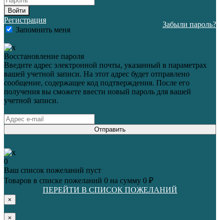
Войти
Регистрация
Забыли пароль?
Запомнить меня
Восстановление пароля
Введите адрес электронной почты, указанный в параметрах
вашей учетной записи. На этот адрес будет отправлено
сообщение, содержащее код подтверждения. После его
получения вы сможете ввести новый пароль для вашей
учетной записи.
Отправить
0
Ваш список пожеланий пуст
Товаров в списке пожеланий
0
на сумму
0 ₽
ПЕРЕЙТИ В СПИСОК ПОЖЕЛАНИЙ
×
×