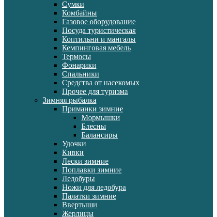
Сумки
Комбайны
Газовое оборудование
Посуда туристическая
Коптильни и мангалы
Кемпинговая мебель
Термосы
Фонарики
Спальники
Средства от насекомых
Прочее для туризма
Зимняя рыбалка
Приманки зимние
Мормышки
Блесны
Балансиры
Удочки
Кивки
Лески зимние
Поплавки зимние
Ледобуры
Ножи для ледобура
Палатки зимние
Ввертыши
Жерлицы