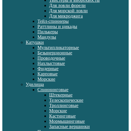
Твистеры и виброхвосты
Для ловли форели
Для морской ловли
Для микроджига
Тейл-спиннеры
Раттлины и цикады
Пилькеры
Мандулы
Катушки
Мультипликаторные
Безынерционные
Проводочные
Нахлыстовые
Фидерные
Карповые
Морские
Удилища
Спиннинговые
Штекерные
Телескопические
Троллинговые
Морские
Кастинговые
Мормышинговые
Запасные вершинки