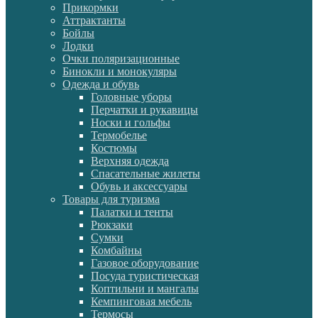
Прикормки
Аттрактанты
Бойлы
Лодки
Очки поляризационные
Бинокли и монокуляры
Одежда и обувь
Головные уборы
Перчатки и рукавицы
Носки и гольфы
Термобелье
Костюмы
Верхняя одежда
Спасательные жилеты
Обувь и аксессуары
Товары для туризма
Палатки и тенты
Рюкзаки
Сумки
Комбайны
Газовое оборудование
Посуда туристическая
Коптильни и мангалы
Кемпинговая мебель
Термосы