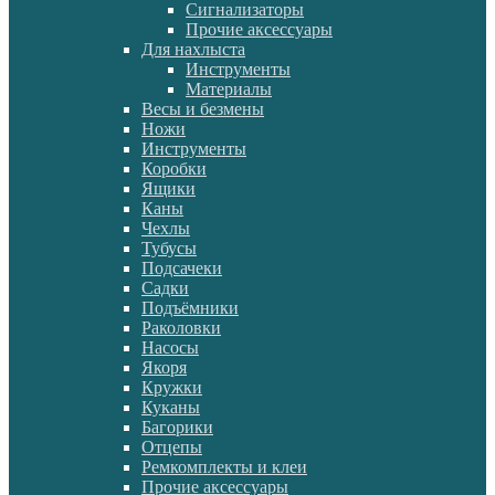
Сигнализаторы
Прочие аксессуары
Для нахлыста
Инструменты
Материалы
Весы и безмены
Ножи
Инструменты
Коробки
Ящики
Каны
Чехлы
Тубусы
Подсачеки
Садки
Подъёмники
Раколовки
Насосы
Якоря
Кружки
Куканы
Багорики
Отцепы
Ремкомплекты и клеи
Прочие аксессуары