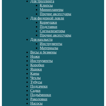
Для троллинга
Клипсы
Минипланеры
Прочие аксессуары
Для фидерной ловли
Кормушки
Подставки
Сигнализаторы
Прочие аксессуары
Для нахлыста
Инструменты
Материалы
Весы и безмены
Ножи
Инструменты
Коробки
Ящики
Каны
Чехлы
Тубусы
Подсачеки
Садки
Подъёмники
Раколовки
Насосы