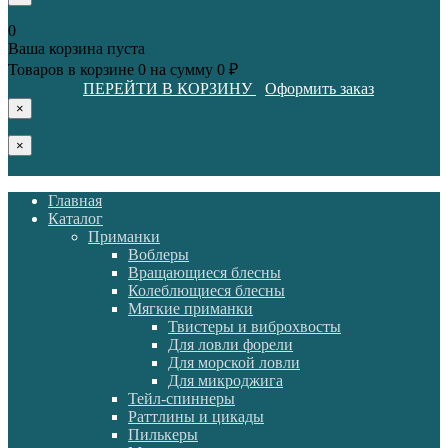
0
Ваша корзина пуста
Товаров в корзине
0
на сумму
0 ₽
ПЕРЕЙТИ В КОРЗИНУ
Оформить заказ
×
×
Главная
Каталог
Приманки
Воблеры
Вращающиеся блесны
Колеблющиеся блесны
Мягкие приманки
Твистеры и виброхвосты
Для ловли форели
Для морской ловли
Для микроджига
Тейл-спиннеры
Раттлины и цикады
Пилькеры