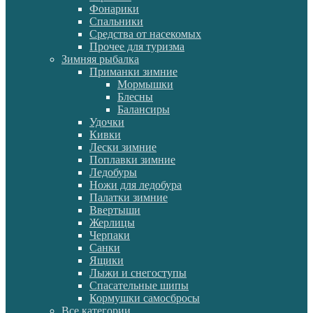
Фонарики
Спальники
Средства от насекомых
Прочее для туризма
Зимняя рыбалка
Приманки зимние
Мормышки
Блесны
Балансиры
Удочки
Кивки
Лески зимние
Поплавки зимние
Ледобуры
Ножи для ледобура
Палатки зимние
Ввертыши
Жерлицы
Черпаки
Санки
Ящики
Лыжи и снегоступы
Спасательные шипы
Кормушки самосбросы
Все категории