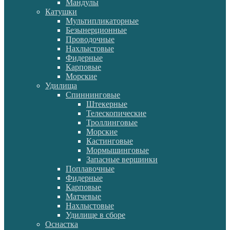
Мандулы
Катушки
Мультипликаторные
Безынерционные
Проводочные
Нахлыстовые
Фидерные
Карповые
Морские
Удилища
Спиннинговые
Штекерные
Телескопические
Троллинговые
Морские
Кастинговые
Мормышинговые
Запасные вершинки
Поплавочные
Фидерные
Карповые
Матчевые
Нахлыстовые
Удилище в сборе
Оснастка