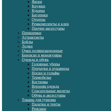
Якоря
Кружки
Куканы
Багорики
Отцепы
Ремкомплекты и клеи
Прочие аксессуары
Прикормки
Аттрактанты
Бойлы
Лодки
Очки поляризационные
Бинокли и монокуляры
Одежда и обувь
Головные уборы
Перчатки и рукавицы
Носки и гольфы
Термобелье
Костюмы
Верхняя одежда
Спасательные жилеты
Обувь и аксессуары
Товары для туризма
Палатки и тенты
Рюкзаки