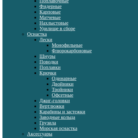
Поплавочные
Фидерные
Карповые
Матчевые
Нахлыстовые
Удилище в сборе
Оснастка
Лески
Монофильные
Флюрокарбоновые
Шнуры
Поводки
Поплавки
Крючки
Одинарные
Двойники
Тройники
Офсетные
Джиг-головки
Вертлюжки
Карабины и застежки
Заводные кольца
Грузила
Морская оснастка
Аксессуары