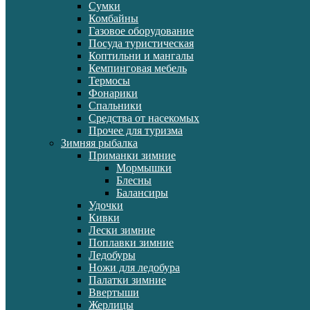
Сумки
Комбайны
Газовое оборудование
Посуда туристическая
Коптильни и мангалы
Кемпинговая мебель
Термосы
Фонарики
Спальники
Средства от насекомых
Прочее для туризма
Зимняя рыбалка
Приманки зимние
Мормышки
Блесны
Балансиры
Удочки
Кивки
Лески зимние
Поплавки зимние
Ледобуры
Ножи для ледобура
Палатки зимние
Ввертыши
Жерлицы