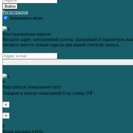
Войти
Регистрация
Запомнить меня
Восстановление пароля
Введите адрес электронной почты, указанный в параметрах ваш
сможете ввести новый пароль для вашей учетной записи.
0
Ваш список пожеланий пуст
Товаров в списке пожеланий
0
на сумму
0 ₽
×
×
0
Ваша корзина пуста