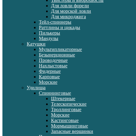
Твистеры и виброхвосты
Для ловли форели
Для морской ловли
Для микроджига
Тейл-спиннеры
Раттлины и цикады
Пилькеры
Мандулы
Катушки
Мультипликаторные
Безынерционные
Проводочные
Нахлыстовые
Фидерные
Карповые
Морские
Удилища
Спиннинговые
Штекерные
Телескопические
Троллинговые
Морские
Кастинговые
Мормышинговые
Запасные вершинки