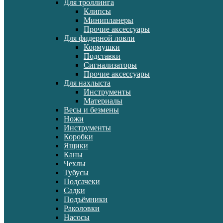
Для троллинга
Клипсы
Минипланеры
Прочие аксессуары
Для фидерной ловли
Кормушки
Подставки
Сигнализаторы
Прочие аксессуары
Для нахлыста
Инструменты
Материалы
Весы и безмены
Ножи
Инструменты
Коробки
Ящики
Каны
Чехлы
Тубусы
Подсачеки
Садки
Подъёмники
Раколовки
Насосы