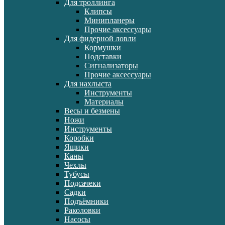
Для троллинга
Клипсы
Минипланеры
Прочие аксессуары
Для фидерной ловли
Кормушки
Подставки
Сигнализаторы
Прочие аксессуары
Для нахлыста
Инструменты
Материалы
Весы и безмены
Ножи
Инструменты
Коробки
Ящики
Каны
Чехлы
Тубусы
Подсачеки
Садки
Подъёмники
Раколовки
Насосы