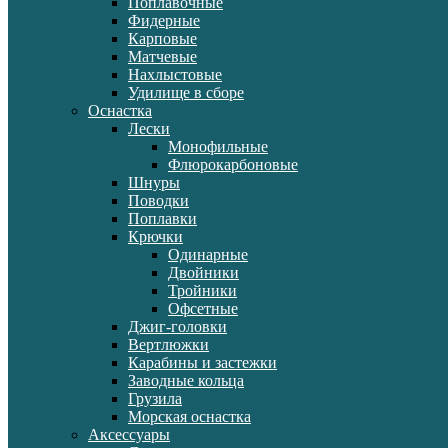
Поплавочные
Фидерные
Карповые
Матчевые
Нахлыстовые
Удилище в сборе
Оснастка
Лески
Монофильные
Флюрокарбоновые
Шнуры
Поводки
Поплавки
Крючки
Одинарные
Двойники
Тройники
Офсетные
Джиг-головки
Вертлюжки
Карабины и застежки
Заводные кольца
Грузила
Морская оснастка
Аксессуары