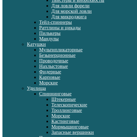
Твистеры и виброхвосты
Для ловли форели
Для морской ловли
Для микроджига
Тейл-спиннеры
Раттлины и цикады
Пилькеры
Мандулы
Катушки
Мультипликаторные
Безынерционные
Проводочные
Нахлыстовые
Фидерные
Карповые
Морские
Удилища
Спиннинговые
Штекерные
Телескопические
Троллинговые
Морские
Кастинговые
Мормышинговые
Запасные вершинки