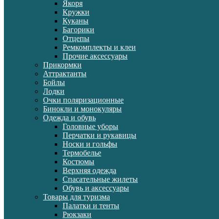
Якоря
Кружки
Куканы
Багорики
Отцепы
Ремкомплекты и клеи
Прочие аксессуары
Прикормки
Аттрактанты
Бойлы
Лодки
Очки поляризационные
Бинокли и монокуляры
Одежда и обувь
Головные уборы
Перчатки и рукавицы
Носки и гольфы
Термобелье
Костюмы
Верхняя одежда
Спасательные жилеты
Обувь и аксессуары
Товары для туризма
Палатки и тенты
Рюкзаки