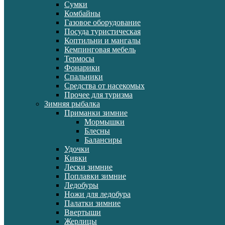
Сумки
Комбайны
Газовое оборудование
Посуда туристическая
Коптильни и мангалы
Кемпинговая мебель
Термосы
Фонарики
Спальники
Средства от насекомых
Прочее для туризма
Зимняя рыбалка
Приманки зимние
Мормышки
Блесны
Балансиры
Удочки
Кивки
Лески зимние
Поплавки зимние
Ледобуры
Ножи для ледобура
Палатки зимние
Ввертыши
Жерлицы