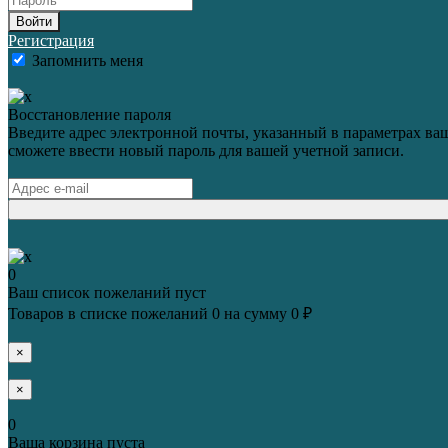
Войти
Регистрация
Запомнить меня
Восстановление пароля
Введите адрес электронной почты, указанный в параметрах ваш
сможете ввести новый пароль для вашей учетной записи.
0
Ваш список пожеланий пуст
Товаров в списке пожеланий
0
на сумму
0 ₽
×
×
0
Ваша корзина пуста