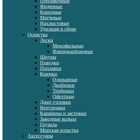
Поплавочные
Фидерные
Карповые
Матчевые
Нахлыстовые
Удилище в сборе
Оснастка
Лески
Монофильные
Флюрокарбоновые
Шнуры
Поводки
Поплавки
Крючки
Одинарные
Двойники
Тройники
Офсетные
Джиг-головки
Вертлюжки
Карабины и застежки
Заводные кольца
Грузила
Морская оснастка
Аксессуары