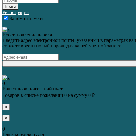
Войти
Регистрация
Запомнить меня
Восстановление пароля
Введите адрес электронной почты, указанный в параметрах ваш
сможете ввести новый пароль для вашей учетной записи.
0
Ваш список пожеланий пуст
Товаров в списке пожеланий
0
на сумму
0 ₽
×
×
0
Ваша корзина пуста