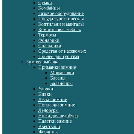
Сумки
Комбайны
Газовое оборудование
Посуда туристическая
Коптильни и мангалы
Кемпинговая мебель
Термосы
Фонарики
Спальники
Средства от насекомых
Прочее для туризма
Зимняя рыбалка
Приманки зимние
Мормышки
Блесны
Балансиры
Удочки
Кивки
Лески зимние
Поплавки зимние
Ледобуры
Ножи для ледобура
Палатки зимние
Ввертыши
Жерлицы