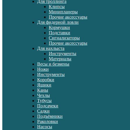
Для троллинга
Клипсы
Минипланеры
Прочие аксессуары
Для фидерной ловли
Кормушки
Подставки
Сигнализаторы
Прочие аксессуары
Для нахлыста
Инструменты
Материалы
Весы и безмены
Ножи
Инструменты
Коробки
Ящики
Каны
Чехлы
Тубусы
Подсачеки
Садки
Подъёмники
Раколовки
Насосы