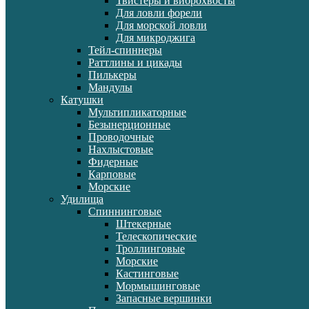
Твистеры и виброхвосты
Для ловли форели
Для морской ловли
Для микроджига
Тейл-спиннеры
Раттлины и цикады
Пилькеры
Мандулы
Катушки
Мультипликаторные
Безынерционные
Проводочные
Нахлыстовые
Фидерные
Карповые
Морские
Удилища
Спиннинговые
Штекерные
Телескопические
Троллинговые
Морские
Кастинговые
Мормышинговые
Запасные вершинки