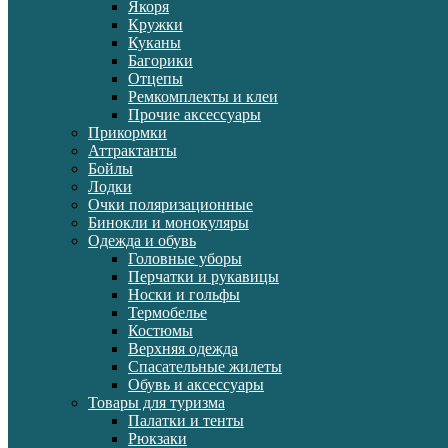
Якоря
Кружки
Куканы
Багорики
Отцепы
Ремкомплекты и клеи
Прочие аксессуары
Прикормки
Аттрактанты
Бойлы
Лодки
Очки поляризационные
Бинокли и монокуляры
Одежда и обувь
Головные уборы
Перчатки и рукавицы
Носки и гольфы
Термобелье
Костюмы
Верхняя одежда
Спасательные жилеты
Обувь и аксессуары
Товары для туризма
Палатки и тенты
Рюкзаки