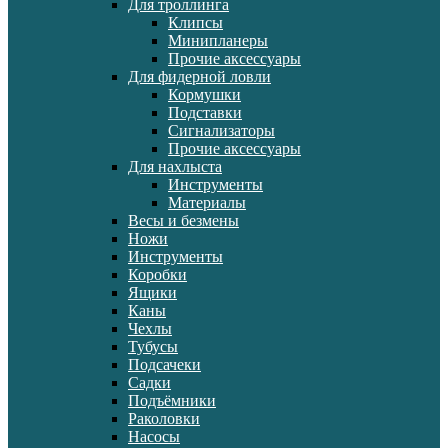
Для троллинга
Клипсы
Минипланеры
Прочие аксессуары
Для фидерной ловли
Кормушки
Подставки
Сигнализаторы
Прочие аксессуары
Для нахлыста
Инструменты
Материалы
Весы и безмены
Ножи
Инструменты
Коробки
Ящики
Каны
Чехлы
Тубусы
Подсачеки
Садки
Подъёмники
Раколовки
Насосы