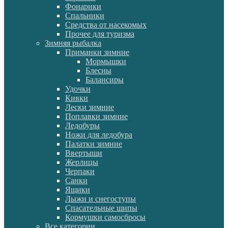
Фонарики
Спальники
Средства от насекомых
Прочее для туризма
Зимняя рыбалка
Приманки зимние
Мормышки
Блесны
Балансиры
Удочки
Кивки
Лески зимние
Поплавки зимние
Ледобуры
Ножи для ледобура
Палатки зимние
Ввертыши
Жерлицы
Черпаки
Санки
Ящики
Лыжи и снегоступы
Спасательные шипы
Кормушки самосбросы
Все категории