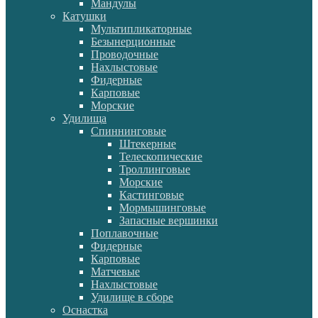
Мандулы
Катушки
Мультипликаторные
Безынерционные
Проводочные
Нахлыстовые
Фидерные
Карповые
Морские
Удилища
Спиннинговые
Штекерные
Телескопические
Троллинговые
Морские
Кастинговые
Мормышинговые
Запасные вершинки
Поплавочные
Фидерные
Карповые
Матчевые
Нахлыстовые
Удилище в сборе
Оснастка