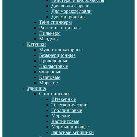
Твистеры и виброхвосты
Для ловли форели
Для морской ловли
Для микроджига
Тейл-спиннеры
Раттлины и цикады
Пилькеры
Мандулы
Катушки
Мультипликаторные
Безынерционные
Проводочные
Нахлыстовые
Фидерные
Карповые
Морские
Удилища
Спиннинговые
Штекерные
Телескопические
Троллинговые
Морские
Кастинговые
Мормышинговые
Запасные вершинки