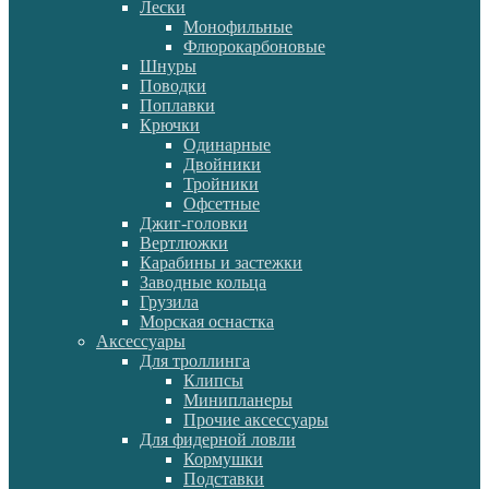
Лески
Монофильные
Флюрокарбоновые
Шнуры
Поводки
Поплавки
Крючки
Одинарные
Двойники
Тройники
Офсетные
Джиг-головки
Вертлюжки
Карабины и застежки
Заводные кольца
Грузила
Морская оснастка
Аксессуары
Для троллинга
Клипсы
Минипланеры
Прочие аксессуары
Для фидерной ловли
Кормушки
Подставки