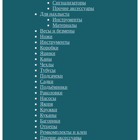
Сигнализаторы
Прочие аксессуары
Для нахлыста
Инструменты
Материалы
Весы и безмены
Ножи
Инструменты
Коробки
Ящики
Каны
Чехлы
Тубусы
Подсачеки
Садки
Подъёмники
Раколовки
Насосы
Якоря
Кружки
Куканы
Багорики
Отцепы
Ремкомплекты и клеи
Прочие аксессуары