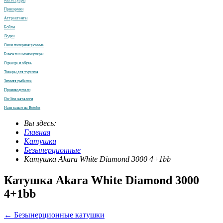
Аксессуары
Прикормки
Аттрактанты
Бойлы
Лодки
Очки поляризационные
Бинокли и монокуляры
Одежда и обувь
Товары для туризма
Зимняя рыбалка
Производители
On-line каталоги
Наш канал на Rutube
Вы здесь:
Главная
Катушки
Безынерционные
Катушка Akara White Diamond 3000 4+1bb
Катушка Akara White Diamond 3000
4+1bb
← Безынерционные катушки