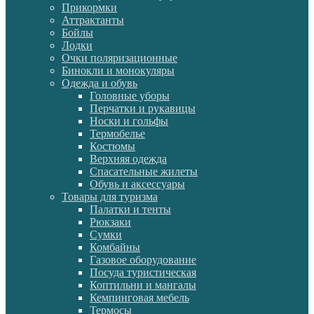
Прикормки
Аттрактанты
Бойлы
Лодки
Очки поляризационные
Бинокли и монокуляры
Одежда и обувь
Головные уборы
Перчатки и рукавицы
Носки и гольфы
Термобелье
Костюмы
Верхняя одежда
Спасательные жилеты
Обувь и аксессуары
Товары для туризма
Палатки и тенты
Рюкзаки
Сумки
Комбайны
Газовое оборудование
Посуда туристическая
Коптильни и мангалы
Кемпинговая мебель
Термосы