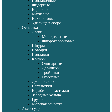
Поплавочные
Фидерные
Карповые
Матчевые
Нахлыстовые
Удилище в сборе
Оснастка
Лески
Монофильные
Флюрокарбоновые
Шнуры
Поводки
Поплавки
Крючки
Одинарные
Двойники
Тройники
Офсетные
Джиг-головки
Вертлюжки
Карабины и застежки
Заводные кольца
Грузила
Морская оснастка
Аксессуары