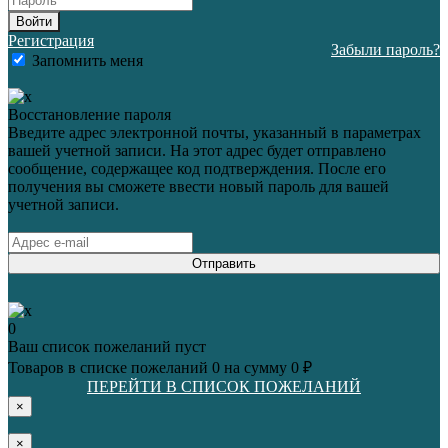
Войти
Регистрация
Забыли пароль?
Запомнить меня
Восстановление пароля
Введите адрес электронной почты, указанный в параметрах
вашей учетной записи. На этот адрес будет отправлено
сообщение, содержащее код подтверждения. После его
получения вы сможете ввести новый пароль для вашей
учетной записи.
Отправить
0
Ваш список пожеланий пуст
Товаров в списке пожеланий
0
на сумму
0 ₽
ПЕРЕЙТИ В СПИСОК ПОЖЕЛАНИЙ
×
×