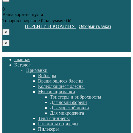
0
Ваша корзина пуста
Товаров в корзине
0
на сумму
0 ₽
ПЕРЕЙТИ В КОРЗИНУ
Оформить заказ
×
×
Главная
Каталог
Приманки
Воблеры
Вращающиеся блесны
Колеблющиеся блесны
Мягкие приманки
Твистеры и виброхвосты
Для ловли форели
Для морской ловли
Для микроджига
Тейл-спиннеры
Раттлины и цикады
Пилькеры