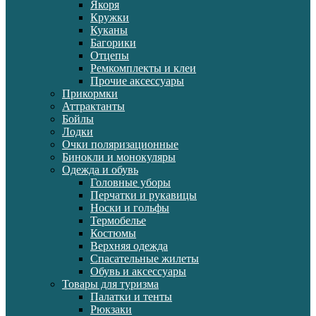
Якоря
Кружки
Куканы
Багорики
Отцепы
Ремкомплекты и клеи
Прочие аксессуары
Прикормки
Аттрактанты
Бойлы
Лодки
Очки поляризационные
Бинокли и монокуляры
Одежда и обувь
Головные уборы
Перчатки и рукавицы
Носки и гольфы
Термобелье
Костюмы
Верхняя одежда
Спасательные жилеты
Обувь и аксессуары
Товары для туризма
Палатки и тенты
Рюкзаки