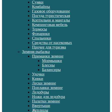
Сумки
Комбайны
Газовое оборудование
Посуда туристическая
Коптильни и мангалы
Кемпинговая мебель
Термосы
Фонарики
Спальники
Средства от насекомых
Прочее для туризма
Зимняя рыбалка
Приманки зимние
Мормышки
Блесны
Балансиры
Удочки
Кивки
Лески зимние
Поплавки зимние
Ледобуры
Ножи для ледобура
Палатки зимние
Ввертыши
Жерлицы