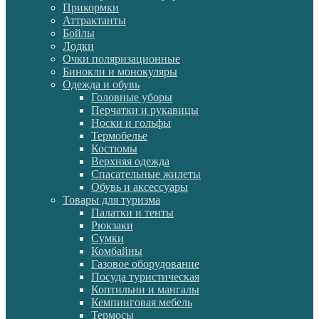
Прикормки
Аттрактанты
Бойлы
Лодки
Очки поляризационные
Бинокли и монокуляры
Одежда и обувь
Головные уборы
Перчатки и рукавицы
Носки и гольфы
Термобелье
Костюмы
Верхняя одежда
Спасательные жилеты
Обувь и аксессуары
Товары для туризма
Палатки и тенты
Рюкзаки
Сумки
Комбайны
Газовое оборудование
Посуда туристическая
Коптильни и мангалы
Кемпинговая мебель
Термосы