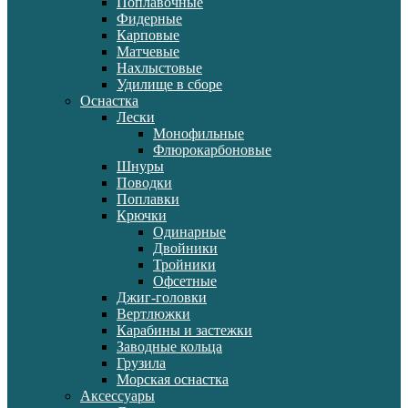
Поплавочные
Фидерные
Карповые
Матчевые
Нахлыстовые
Удилище в сборе
Оснастка
Лески
Монофильные
Флюрокарбоновые
Шнуры
Поводки
Поплавки
Крючки
Одинарные
Двойники
Тройники
Офсетные
Джиг-головки
Вертлюжки
Карабины и застежки
Заводные кольца
Грузила
Морская оснастка
Аксессуары