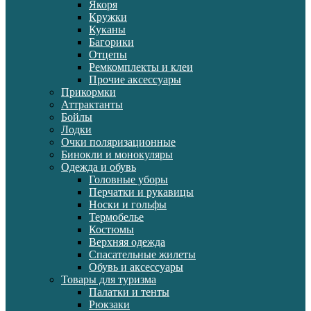
Якоря
Кружки
Куканы
Багорики
Отцепы
Ремкомплекты и клеи
Прочие аксессуары
Прикормки
Аттрактанты
Бойлы
Лодки
Очки поляризационные
Бинокли и монокуляры
Одежда и обувь
Головные уборы
Перчатки и рукавицы
Носки и гольфы
Термобелье
Костюмы
Верхняя одежда
Спасательные жилеты
Обувь и аксессуары
Товары для туризма
Палатки и тенты
Рюкзаки