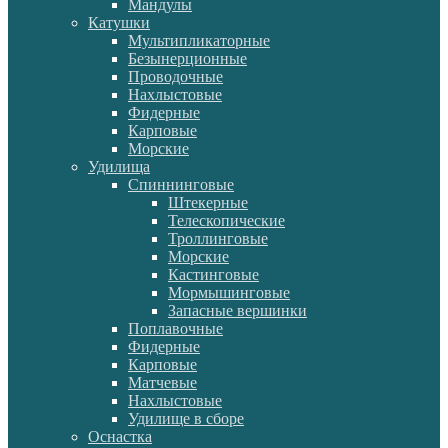
Мандулы
Катушки
Мультипликаторные
Безынерционные
Проводочные
Нахлыстовые
Фидерные
Карповые
Морские
Удилища
Спиннинговые
Штекерные
Телескопические
Троллинговые
Морские
Кастинговые
Мормышинговые
Запасные вершинки
Поплавочные
Фидерные
Карповые
Матчевые
Нахлыстовые
Удилище в сборе
Оснастка