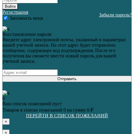
Войти
Регистрация
Забыли пароль?
Запомнить меня
Восстановление пароля
Введите адрес электронной почты, указанный в параметрах
вашей учетной записи. На этот адрес будет отправлено
сообщение, содержащее код подтверждения. После его
получения вы сможете ввести новый пароль для вашей
учетной записи.
Отправить
0
Ваш список пожеланий пуст
Товаров в списке пожеланий
0
на сумму
0 ₽
ПЕРЕЙТИ В СПИСОК ПОЖЕЛАНИЙ
×
×