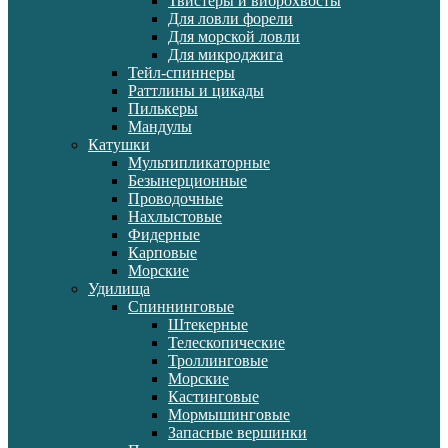
Твистеры и виброхвосты
Для ловли форели
Для морской ловли
Для микроджига
Тейл-спиннеры
Раттлины и цикады
Пилькеры
Мандулы
Катушки
Мультипликаторные
Безынерционные
Проводочные
Нахлыстовые
Фидерные
Карповые
Морские
Удилища
Спиннинговые
Штекерные
Телескопические
Троллинговые
Морские
Кастинговые
Мормышинговые
Запасные вершинки