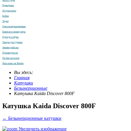
Аксессуары
Прикормки
Аттрактанты
Бойлы
Лодки
Очки поляризационные
Бинокли и монокуляры
Одежда и обувь
Товары для туризма
Зимняя рыбалка
Производители
On-line каталоги
Наш канал на Rutube
Вы здесь:
Главная
Катушки
Безынерционные
Катушка Kaida Discover 800F
Катушка Kaida Discover 800F
← Безынерционные катушки
Увеличить изображение