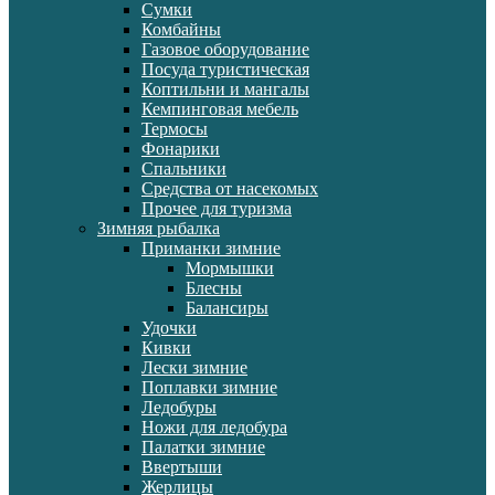
Сумки
Комбайны
Газовое оборудование
Посуда туристическая
Коптильни и мангалы
Кемпинговая мебель
Термосы
Фонарики
Спальники
Средства от насекомых
Прочее для туризма
Зимняя рыбалка
Приманки зимние
Мормышки
Блесны
Балансиры
Удочки
Кивки
Лески зимние
Поплавки зимние
Ледобуры
Ножи для ледобура
Палатки зимние
Ввертыши
Жерлицы