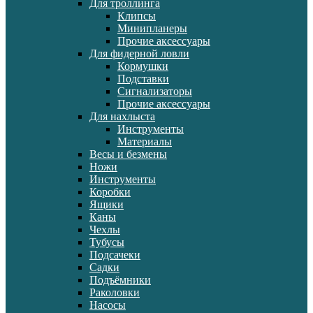
Для троллинга
Клипсы
Минипланеры
Прочие аксессуары
Для фидерной ловли
Кормушки
Подставки
Сигнализаторы
Прочие аксессуары
Для нахлыста
Инструменты
Материалы
Весы и безмены
Ножи
Инструменты
Коробки
Ящики
Каны
Чехлы
Тубусы
Подсачеки
Садки
Подъёмники
Раколовки
Насосы