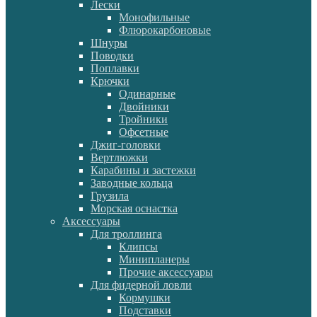
Лески
Монофильные
Флюрокарбоновые
Шнуры
Поводки
Поплавки
Крючки
Одинарные
Двойники
Тройники
Офсетные
Джиг-головки
Вертлюжки
Карабины и застежки
Заводные кольца
Грузила
Морская оснастка
Аксессуары
Для троллинга
Клипсы
Минипланеры
Прочие аксессуары
Для фидерной ловли
Кормушки
Подставки