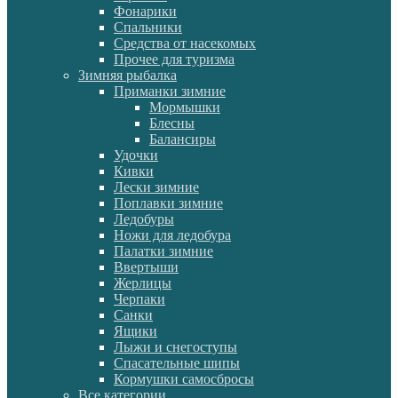
Фонарики
Спальники
Средства от насекомых
Прочее для туризма
Зимняя рыбалка
Приманки зимние
Мормышки
Блесны
Балансиры
Удочки
Кивки
Лески зимние
Поплавки зимние
Ледобуры
Ножи для ледобура
Палатки зимние
Ввертыши
Жерлицы
Черпаки
Санки
Ящики
Лыжи и снегоступы
Спасательные шипы
Кормушки самосбросы
Все категории