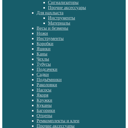
Сигнализаторы
Прочие аксессуары
Для нахлыста
Инструменты
Материалы
Весы и безмены
Ножи
Инструменты
Коробки
Ящики
Каны
Чехлы
Тубусы
Подсачеки
Садки
Подъёмники
Раколовки
Насосы
Якоря
Кружки
Куканы
Багорики
Отцепы
Ремкомплекты и клеи
Прочие аксессуары