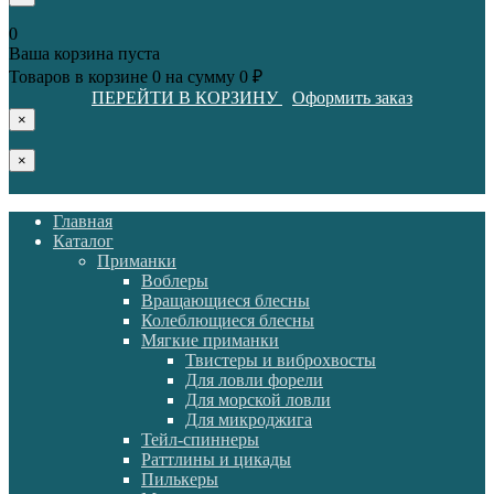
0
Ваша корзина пуста
Товаров в корзине
0
на сумму
0 ₽
ПЕРЕЙТИ В КОРЗИНУ
Оформить заказ
×
×
Главная
Каталог
Приманки
Воблеры
Вращающиеся блесны
Колеблющиеся блесны
Мягкие приманки
Твистеры и виброхвосты
Для ловли форели
Для морской ловли
Для микроджига
Тейл-спиннеры
Раттлины и цикады
Пилькеры