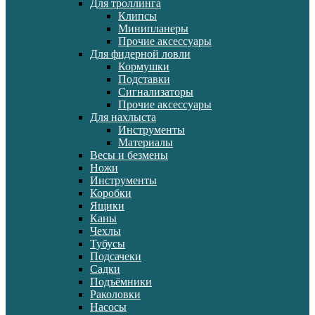
Для троллинга
Клипсы
Минипланеры
Прочие аксессуары
Для фидерной ловли
Кормушки
Подставки
Сигнализаторы
Прочие аксессуары
Для нахлыста
Инструменты
Материалы
Весы и безмены
Ножи
Инструменты
Коробки
Ящики
Каны
Чехлы
Тубусы
Подсачеки
Садки
Подъёмники
Раколовки
Насосы