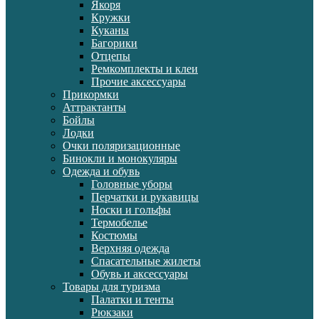
Якоря
Кружки
Куканы
Багорики
Отцепы
Ремкомплекты и клеи
Прочие аксессуары
Прикормки
Аттрактанты
Бойлы
Лодки
Очки поляризационные
Бинокли и монокуляры
Одежда и обувь
Головные уборы
Перчатки и рукавицы
Носки и гольфы
Термобелье
Костюмы
Верхняя одежда
Спасательные жилеты
Обувь и аксессуары
Товары для туризма
Палатки и тенты
Рюкзаки