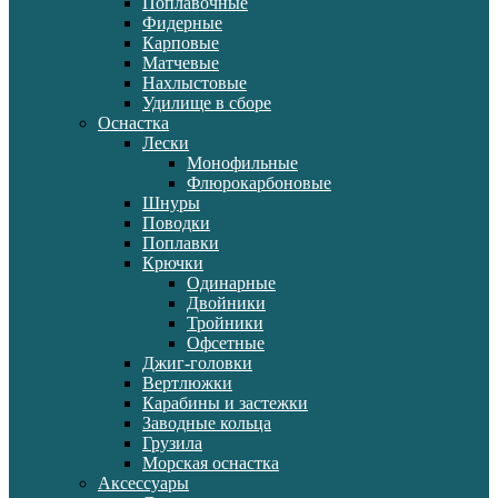
Поплавочные
Фидерные
Карповые
Матчевые
Нахлыстовые
Удилище в сборе
Оснастка
Лески
Монофильные
Флюрокарбоновые
Шнуры
Поводки
Поплавки
Крючки
Одинарные
Двойники
Тройники
Офсетные
Джиг-головки
Вертлюжки
Карабины и застежки
Заводные кольца
Грузила
Морская оснастка
Аксессуары