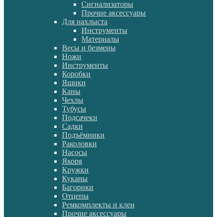
Сигнализаторы
Прочие аксессуары
Для нахлыста
Инструменты
Материалы
Весы и безмены
Ножи
Инструменты
Коробки
Ящики
Каны
Чехлы
Тубусы
Подсачеки
Садки
Подъёмники
Раколовки
Насосы
Якоря
Кружки
Куканы
Багорики
Отцепы
Ремкомплекты и клеи
Прочие аксессуары