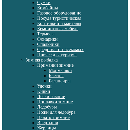
Сумки
Комбайны
Газовое оборудование
Посуда туристическая
Коптильни и мангалы
Кемпинговая мебель
Термосы
Фонарики
Спальники
Средства от насекомых
Прочее для туризма
Зимняя рыбалка
Приманки зимние
Мормышки
Блесны
Балансиры
Удочки
Кивки
Лески зимние
Поплавки зимние
Ледобуры
Ножи для ледобура
Палатки зимние
Ввертыши
Жерлицы