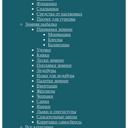
Фонарики
Спальники
Средства от насекомых
Прочее для туризма
Зимняя рыбалка
Приманки зимние
Мормышки
Блесны
Балансиры
Удочки
Кивки
Лески зимние
Поплавки зимние
Ледобуры
Ножи для ледобура
Палатки зимние
Ввертыши
Жерлицы
Черпаки
Санки
Ящики
Лыжи и снегоступы
Спасательные шипы
Кормушки самосбросы
Все категории