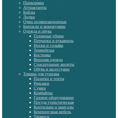
Прикормки
Аттрактанты
Бойлы
Лодки
Очки поляризационные
Бинокли и монокуляры
Одежда и обувь
Головные уборы
Перчатки и рукавицы
Носки и гольфы
Термобелье
Костюмы
Верхняя одежда
Спасательные жилеты
Обувь и аксессуары
Товары для туризма
Палатки и тенты
Рюкзаки
Сумки
Комбайны
Газовое оборудование
Посуда туристическая
Коптильни и мангалы
Кемпинговая мебель
Термосы