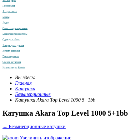
Аксессуары
Прикормки
Аттрактанты
Бойлы
Лодки
Очки поляризационные
Бинокли и монокуляры
Одежда и обувь
Товары для туризма
Зимняя рыбалка
Производители
On-line каталоги
Наш канал на Rutube
Вы здесь:
Главная
Катушки
Безынерционные
Катушка Akara Top Level 1000 5+1bb
Катушка Akara Top Level 1000 5+1bb
← Безынерционные катушки
Увеличить изображение