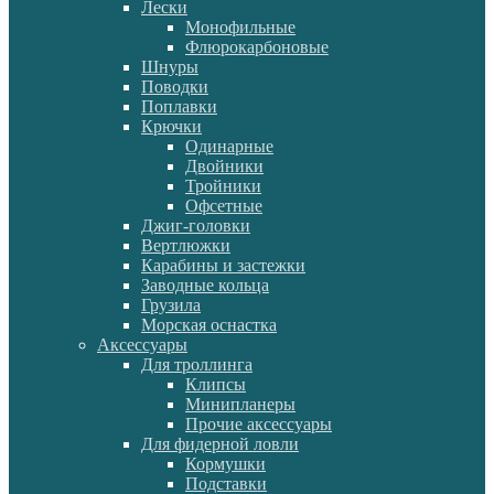
Лески
Монофильные
Флюрокарбоновые
Шнуры
Поводки
Поплавки
Крючки
Одинарные
Двойники
Тройники
Офсетные
Джиг-головки
Вертлюжки
Карабины и застежки
Заводные кольца
Грузила
Морская оснастка
Аксессуары
Для троллинга
Клипсы
Минипланеры
Прочие аксессуары
Для фидерной ловли
Кормушки
Подставки