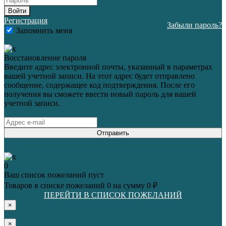
Войти
Регистрация
Забыли пароль?
Запомнить меня
Восстановление пароля
Введите адрес электронной почты, указанный в параметрах
вашей учетной записи. На этот адрес будет отправлено
сообщение, содержащее код подтверждения. После его
получения вы сможете ввести новый пароль для вашей
учетной записи.
Отправить
0
Ваш список пожеланий пуст
Товаров в списке пожеланий
0
на сумму
0 ₽
ПЕРЕЙТИ В СПИСОК ПОЖЕЛАНИЙ
×
×