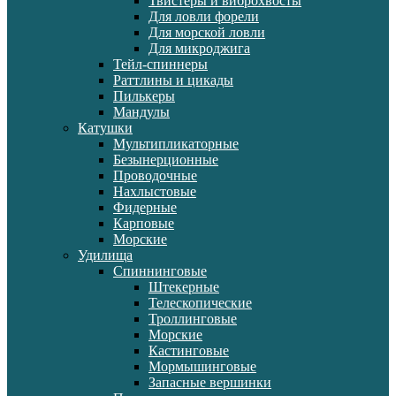
Твистеры и виброхвосты
Для ловли форели
Для морской ловли
Для микроджига
Тейл-спиннеры
Раттлины и цикады
Пилькеры
Мандулы
Катушки
Мультипликаторные
Безынерционные
Проводочные
Нахлыстовые
Фидерные
Карповые
Морские
Удилища
Спиннинговые
Штекерные
Телескопические
Троллинговые
Морские
Кастинговые
Мормышинговые
Запасные вершинки