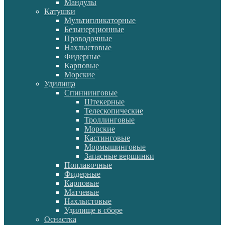
Мандулы
Катушки
Мультипликаторные
Безынерционные
Проводочные
Нахлыстовые
Фидерные
Карповые
Морские
Удилища
Спиннинговые
Штекерные
Телескопические
Троллинговые
Морские
Кастинговые
Мормышинговые
Запасные вершинки
Поплавочные
Фидерные
Карповые
Матчевые
Нахлыстовые
Удилище в сборе
Оснастка