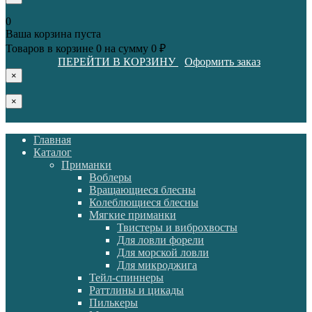
0
Ваша корзина пуста
Товаров в корзине
0
на сумму
0 ₽
ПЕРЕЙТИ В КОРЗИНУ
Оформить заказ
×
×
Главная
Каталог
Приманки
Воблеры
Вращающиеся блесны
Колеблющиеся блесны
Мягкие приманки
Твистеры и виброхвосты
Для ловли форели
Для морской ловли
Для микроджига
Тейл-спиннеры
Раттлины и цикады
Пилькеры