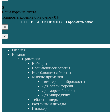
0
Ваша корзина пуста
Товаров в корзине
0
на сумму
0 ₽
ПЕРЕЙТИ В КОРЗИНУ
Оформить заказ
×
×
Главная
Каталог
Приманки
Воблеры
Вращающиеся блесны
Колеблющиеся блесны
Мягкие приманки
Твистеры и виброхвосты
Для ловли форели
Для морской ловли
Для микроджига
Тейл-спиннеры
Раттлины и цикады
Пилькеры