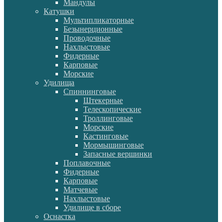
Мандулы
Катушки
Мультипликаторные
Безынерционные
Проводочные
Нахлыстовые
Фидерные
Карповые
Морские
Удилища
Спиннинговые
Штекерные
Телескопические
Троллинговые
Морские
Кастинговые
Мормышинговые
Запасные вершинки
Поплавочные
Фидерные
Карповые
Матчевые
Нахлыстовые
Удилище в сборе
Оснастка