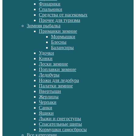
Фонарики
Спальники
Средства от насекомых
Прочее для туризма
Зимняя рыбалка
Приманки зимние
Мормышки
Блесны
Балансиры
Удочки
Кивки
Лески зимние
Поплавки зимние
Ледобуры
Ножи для ледобура
Палатки зимние
Ввертыши
Жерлицы
Черпаки
Санки
Ящики
Лыжи и снегоступы
Спасательные шипы
Кормушки самосбросы
Все категории