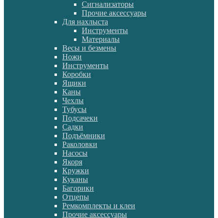
Сигнализаторы
Прочие аксессуары
Для нахлыста
Инструменты
Материалы
Весы и безмены
Ножи
Инструменты
Коробки
Ящики
Каны
Чехлы
Тубусы
Подсачеки
Садки
Подъёмники
Раколовки
Насосы
Якоря
Кружки
Куканы
Багорики
Отцепы
Ремкомплекты и клеи
Прочие аксессуары