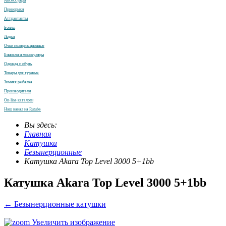
Аксессуары
Прикормки
Аттрактанты
Бойлы
Лодки
Очки поляризационные
Бинокли и монокуляры
Одежда и обувь
Товары для туризма
Зимняя рыбалка
Производители
On-line каталоги
Наш канал на Rutube
Вы здесь:
Главная
Катушки
Безынерционные
Катушка Akara Top Level 3000 5+1bb
Катушка Akara Top Level 3000 5+1bb
← Безынерционные катушки
Увеличить изображение