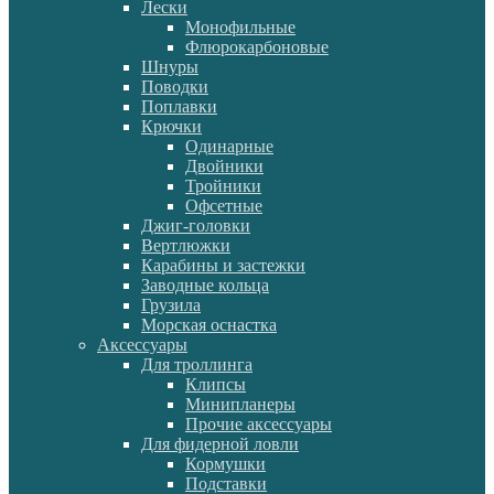
Лески
Монофильные
Флюрокарбоновые
Шнуры
Поводки
Поплавки
Крючки
Одинарные
Двойники
Тройники
Офсетные
Джиг-головки
Вертлюжки
Карабины и застежки
Заводные кольца
Грузила
Морская оснастка
Аксессуары
Для троллинга
Клипсы
Минипланеры
Прочие аксессуары
Для фидерной ловли
Кормушки
Подставки