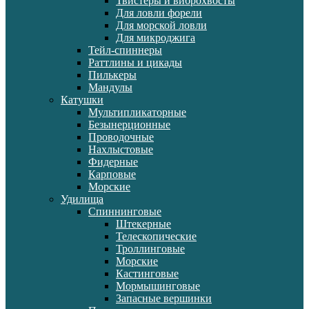
Твистеры и виброхвосты
Для ловли форели
Для морской ловли
Для микроджига
Тейл-спиннеры
Раттлины и цикады
Пилькеры
Мандулы
Катушки
Мультипликаторные
Безынерционные
Проводочные
Нахлыстовые
Фидерные
Карповые
Морские
Удилища
Спиннинговые
Штекерные
Телескопические
Троллинговые
Морские
Кастинговые
Мормышинговые
Запасные вершинки