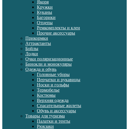
Якоря
Кружки
Куканы
Багорики
Отцепы
Ремкомплекты и клеи
Прочие аксессуары
Прикормки
Аттрактанты
Бойлы
Лодки
Очки поляризационные
Бинокли и монокуляры
Одежда и обувь
Головные уборы
Перчатки и рукавицы
Носки и гольфы
Термобелье
Костюмы
Верхняя одежда
Спасательные жилеты
Обувь и аксессуары
Товары для туризма
Палатки и тенты
Рюкзаки