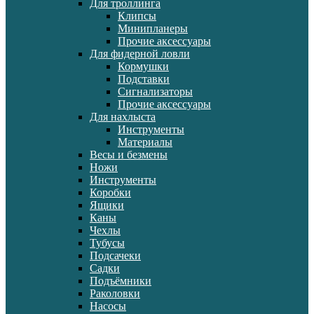
Для троллинга
Клипсы
Минипланеры
Прочие аксессуары
Для фидерной ловли
Кормушки
Подставки
Сигнализаторы
Прочие аксессуары
Для нахлыста
Инструменты
Материалы
Весы и безмены
Ножи
Инструменты
Коробки
Ящики
Каны
Чехлы
Тубусы
Подсачеки
Садки
Подъёмники
Раколовки
Насосы