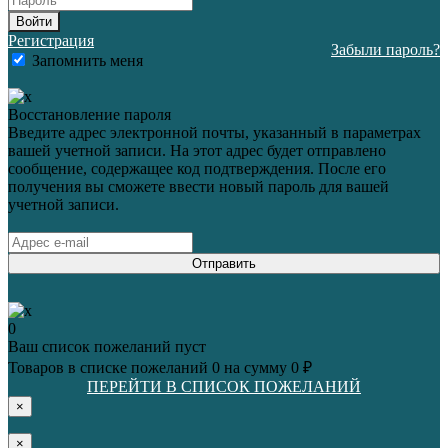
Войти
Регистрация
Забыли пароль?
Запомнить меня
Восстановление пароля
Введите адрес электронной почты, указанный в параметрах
вашей учетной записи. На этот адрес будет отправлено
сообщение, содержащее код подтверждения. После его
получения вы сможете ввести новый пароль для вашей
учетной записи.
Отправить
0
Ваш список пожеланий пуст
Товаров в списке пожеланий
0
на сумму
0 ₽
ПЕРЕЙТИ В СПИСОК ПОЖЕЛАНИЙ
×
×