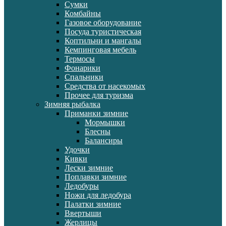
Сумки
Комбайны
Газовое оборудование
Посуда туристическая
Коптильни и мангалы
Кемпинговая мебель
Термосы
Фонарики
Спальники
Средства от насекомых
Прочее для туризма
Зимняя рыбалка
Приманки зимние
Мормышки
Блесны
Балансиры
Удочки
Кивки
Лески зимние
Поплавки зимние
Ледобуры
Ножи для ледобура
Палатки зимние
Ввертыши
Жерлицы