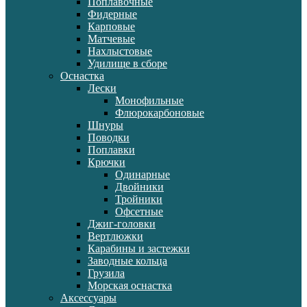
Поплавочные
Фидерные
Карповые
Матчевые
Нахлыстовые
Удилище в сборе
Оснастка
Лески
Монофильные
Флюрокарбоновые
Шнуры
Поводки
Поплавки
Крючки
Одинарные
Двойники
Тройники
Офсетные
Джиг-головки
Вертлюжки
Карабины и застежки
Заводные кольца
Грузила
Морская оснастка
Аксессуары