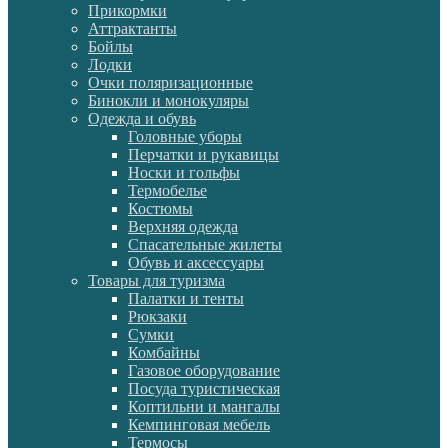
Прикормки
Аттрактанты
Бойлы
Лодки
Очки поляризационные
Бинокли и монокуляры
Одежда и обувь
Головные уборы
Перчатки и рукавицы
Носки и гольфы
Термобелье
Костюмы
Верхняя одежда
Спасательные жилеты
Обувь и аксессуары
Товары для туризма
Палатки и тенты
Рюкзаки
Сумки
Комбайны
Газовое оборудование
Посуда туристическая
Коптильни и мангалы
Кемпинговая мебель
Термосы