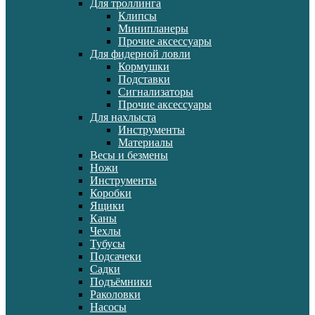
Для троллинга
Клипсы
Минипланеры
Прочие аксессуары
Для фидерной ловли
Кормушки
Подставки
Сигнализаторы
Прочие аксессуары
Для нахлыста
Инструменты
Материалы
Весы и безмены
Ножи
Инструменты
Коробки
Ящики
Каны
Чехлы
Тубусы
Подсачеки
Садки
Подъёмники
Раколовки
Насосы