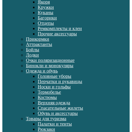
Якоря
Кружки
Куканы
Багорики
Отцепы
Ремкомплекты и клеи
Прочие аксессуары
Прикормки
Аттрактанты
Бойлы
Лодки
Очки поляризационные
Бинокли и монокуляры
Одежда и обувь
Головные уборы
Перчатки и рукавицы
Носки и гольфы
Термобелье
Костюмы
Верхняя одежда
Спасательные жилеты
Обувь и аксессуары
Товары для туризма
Палатки и тенты
Рюкзаки