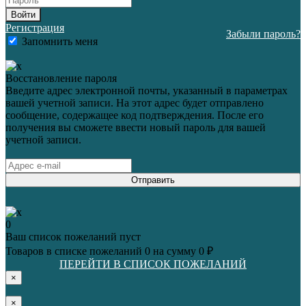
Войти
Регистрация
Забыли пароль?
Запомнить меня
Восстановление пароля
Введите адрес электронной почты, указанный в параметрах
вашей учетной записи. На этот адрес будет отправлено
сообщение, содержащее код подтверждения. После его
получения вы сможете ввести новый пароль для вашей
учетной записи.
Отправить
0
Ваш список пожеланий пуст
Товаров в списке пожеланий
0
на сумму
0 ₽
ПЕРЕЙТИ В СПИСОК ПОЖЕЛАНИЙ
×
×