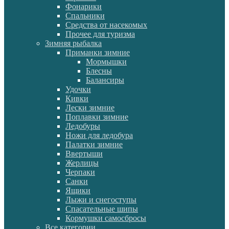
Фонарики
Спальники
Средства от насекомых
Прочее для туризма
Зимняя рыбалка
Приманки зимние
Мормышки
Блесны
Балансиры
Удочки
Кивки
Лески зимние
Поплавки зимние
Ледобуры
Ножи для ледобура
Палатки зимние
Ввертыши
Жерлицы
Черпаки
Санки
Ящики
Лыжи и снегоступы
Спасательные шипы
Кормушки самосбросы
Все категории