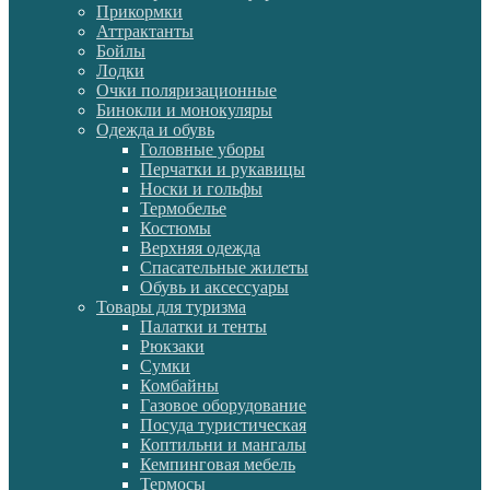
Прикормки
Аттрактанты
Бойлы
Лодки
Очки поляризационные
Бинокли и монокуляры
Одежда и обувь
Головные уборы
Перчатки и рукавицы
Носки и гольфы
Термобелье
Костюмы
Верхняя одежда
Спасательные жилеты
Обувь и аксессуары
Товары для туризма
Палатки и тенты
Рюкзаки
Сумки
Комбайны
Газовое оборудование
Посуда туристическая
Коптильни и мангалы
Кемпинговая мебель
Термосы