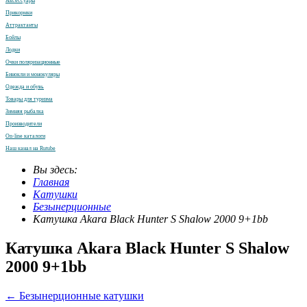
Аксессуары
Прикормки
Аттрактанты
Бойлы
Лодки
Очки поляризационные
Бинокли и монокуляры
Одежда и обувь
Товары для туризма
Зимняя рыбалка
Производители
On-line каталоги
Наш канал на Rutube
Вы здесь:
Главная
Катушки
Безынерционные
Катушка Akara Black Hunter S Shalow 2000 9+1bb
Катушка Akara Black Hunter S Shalow
2000 9+1bb
← Безынерционные катушки