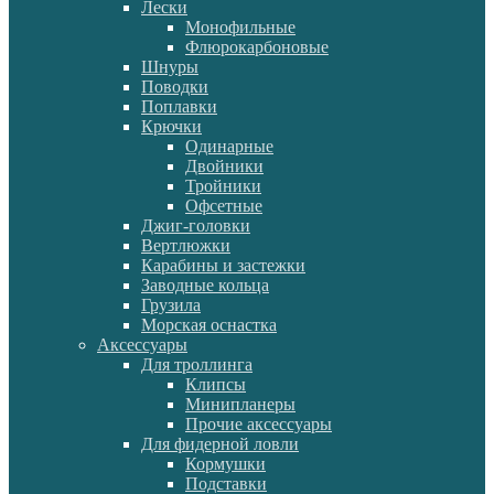
Лески
Монофильные
Флюрокарбоновые
Шнуры
Поводки
Поплавки
Крючки
Одинарные
Двойники
Тройники
Офсетные
Джиг-головки
Вертлюжки
Карабины и застежки
Заводные кольца
Грузила
Морская оснастка
Аксессуары
Для троллинга
Клипсы
Минипланеры
Прочие аксессуары
Для фидерной ловли
Кормушки
Подставки