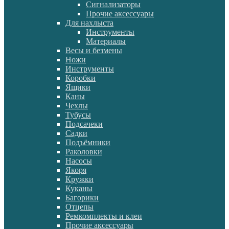
Сигнализаторы
Прочие аксессуары
Для нахлыста
Инструменты
Материалы
Весы и безмены
Ножи
Инструменты
Коробки
Ящики
Каны
Чехлы
Тубусы
Подсачеки
Садки
Подъёмники
Раколовки
Насосы
Якоря
Кружки
Куканы
Багорики
Отцепы
Ремкомплекты и клеи
Прочие аксессуары