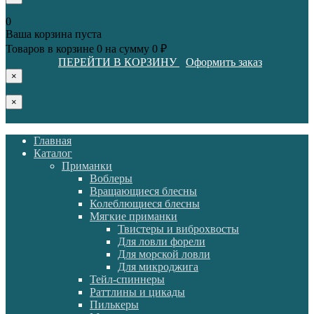
0
Ваша корзина пуста
Товаров в корзине
0
на сумму
0 ₽
ПЕРЕЙТИ В КОРЗИНУ
Оформить заказ
×
×
Главная
Каталог
Приманки
Воблеры
Вращающиеся блесны
Колеблющиеся блесны
Мягкие приманки
Твистеры и виброхвосты
Для ловли форели
Для морской ловли
Для микроджига
Тейл-спиннеры
Раттлины и цикады
Пилькеры