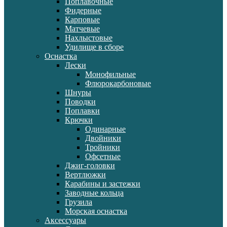
Поплавочные
Фидерные
Карповые
Матчевые
Нахлыстовые
Удилище в сборе
Оснастка
Лески
Монофильные
Флюрокарбоновые
Шнуры
Поводки
Поплавки
Крючки
Одинарные
Двойники
Тройники
Офсетные
Джиг-головки
Вертлюжки
Карабины и застежки
Заводные кольца
Грузила
Морская оснастка
Аксессуары