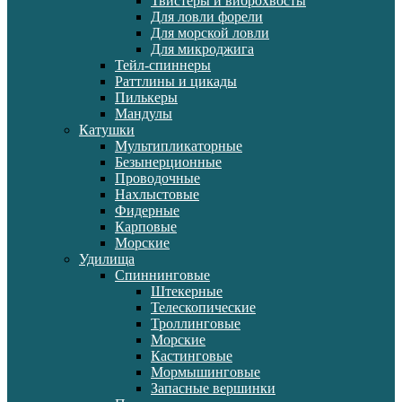
Твистеры и виброхвосты
Для ловли форели
Для морской ловли
Для микроджига
Тейл-спиннеры
Раттлины и цикады
Пилькеры
Мандулы
Катушки
Мультипликаторные
Безынерционные
Проводочные
Нахлыстовые
Фидерные
Карповые
Морские
Удилища
Спиннинговые
Штекерные
Телескопические
Троллинговые
Морские
Кастинговые
Мормышинговые
Запасные вершинки