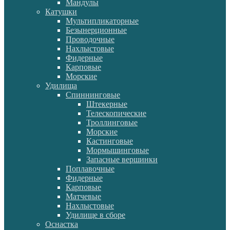
Мандулы
Катушки
Мультипликаторные
Безынерционные
Проводочные
Нахлыстовые
Фидерные
Карповые
Морские
Удилища
Спиннинговые
Штекерные
Телескопические
Троллинговые
Морские
Кастинговые
Мормышинговые
Запасные вершинки
Поплавочные
Фидерные
Карповые
Матчевые
Нахлыстовые
Удилище в сборе
Оснастка