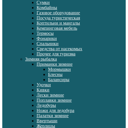
Сумки
Комбайны
Газовое оборудование
Посуда туристическая
Коптильни и мангалы
Кемпинговая мебель
Термосы
Фонарики
Спальники
Средства от насекомых
Прочее для туризма
Зимняя рыбалка
Приманки зимние
Мормышки
Блесны
Балансиры
Удочки
Кивки
Лески зимние
Поплавки зимние
Ледобуры
Ножи для ледобура
Палатки зимние
Ввертыши
Жерлицы