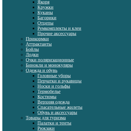
Якоря
Кружки
Куканы
Багорики
Отцепы
Ремкомплекты и клеи
Прочие аксессуары
Прикормки
Аттрактанты
Бойлы
Лодки
Очки поляризационные
Бинокли и монокуляры
Одежда и обувь
Головные уборы
Перчатки и рукавицы
Носки и гольфы
Термобелье
Костюмы
Верхняя одежда
Спасательные жилеты
Обувь и аксессуары
Товары для туризма
Палатки и тенты
Рюкзаки