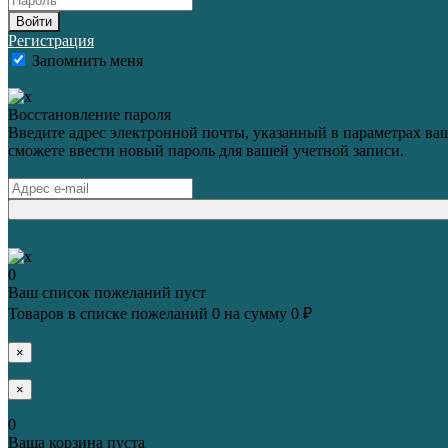
Войти
Регистрация
Запомнить меня
Восстановление пароля
Введите адрес электронной почты, указанный в параметрах ваш
сможете ввести новый пароль для вашей учетной записи.
0
Ваш список пожеланий пуст
Товаров в списке пожеланий
0
на сумму
0 ₽
×
×
0
Ваша корзина пуста