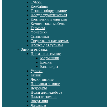
Сумки
Комбайны
Газовое оборудование
Посуда туристическая
Коптильни и мангалы
Кемпинговая мебель
Термосы
Фонарики
Спальники
Средства от насекомых
Прочее для туризма
Зимняя рыбалка
Приманки зимние
Мормышки
Блесны
Балансиры
Удочки
Кивки
Лески зимние
Поплавки зимние
Ледобуры
Ножи для ледобура
Палатки зимние
Ввертыши
Жерлицы