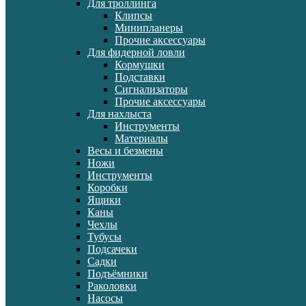
Для троллинга
Клипсы
Минипланеры
Прочие аксессуары
Для фидерной ловли
Кормушки
Подставки
Сигнализаторы
Прочие аксессуары
Для нахлыста
Инструменты
Материалы
Весы и безмены
Ножи
Инструменты
Коробки
Ящики
Каны
Чехлы
Тубусы
Подсачеки
Садки
Подъёмники
Раколовки
Насосы