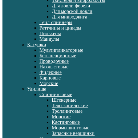
Твистеры и виброхвосты
Для ловли форели
Для морской ловли
Для микроджига
Тейл-спиннеры
Раттлины и цикады
Пилькеры
Мандулы
Катушки
Мультипликаторные
Безынерционные
Проводочные
Нахлыстовые
Фидерные
Карповые
Морские
Удилища
Спиннинговые
Штекерные
Телескопические
Троллинговые
Морские
Кастинговые
Мормышинговые
Запасные вершинки