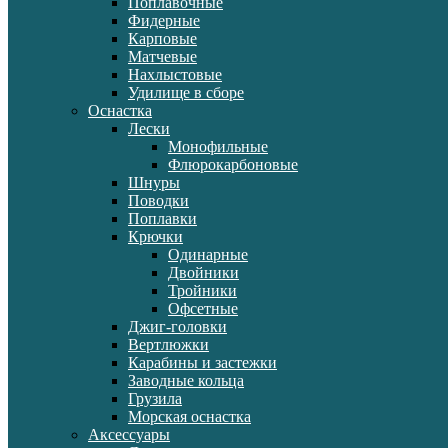
Поплавочные
Фидерные
Карповые
Матчевые
Нахлыстовые
Удилище в сборе
Оснастка
Лески
Монофильные
Флюрокарбоновые
Шнуры
Поводки
Поплавки
Крючки
Одинарные
Двойники
Тройники
Офсетные
Джиг-головки
Вертлюжки
Карабины и застежки
Заводные кольца
Грузила
Морская оснастка
Аксессуары