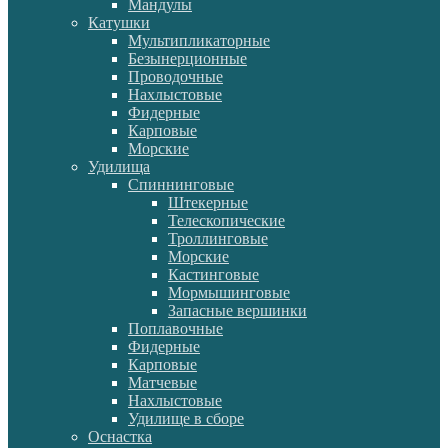
Мандулы
Катушки
Мультипликаторные
Безынерционные
Проводочные
Нахлыстовые
Фидерные
Карповые
Морские
Удилища
Спиннинговые
Штекерные
Телескопические
Троллинговые
Морские
Кастинговые
Мормышинговые
Запасные вершинки
Поплавочные
Фидерные
Карповые
Матчевые
Нахлыстовые
Удилище в сборе
Оснастка