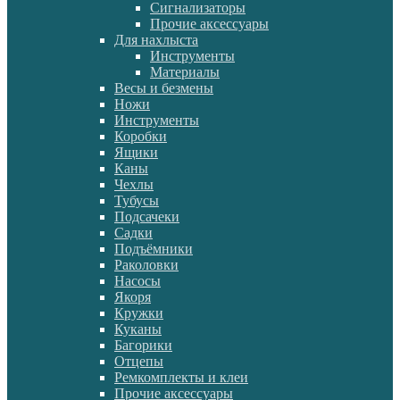
Сигнализаторы
Прочие аксессуары
Для нахлыста
Инструменты
Материалы
Весы и безмены
Ножи
Инструменты
Коробки
Ящики
Каны
Чехлы
Тубусы
Подсачеки
Садки
Подъёмники
Раколовки
Насосы
Якоря
Кружки
Куканы
Багорики
Отцепы
Ремкомплекты и клеи
Прочие аксессуары