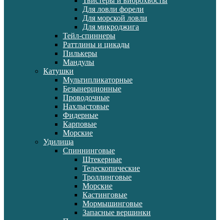
Твистеры и виброхвосты
Для ловли форели
Для морской ловли
Для микроджига
Тейл-спиннеры
Раттлины и цикады
Пилькеры
Мандулы
Катушки
Мультипликаторные
Безынерционные
Проводочные
Нахлыстовые
Фидерные
Карповые
Морские
Удилища
Спиннинговые
Штекерные
Телескопические
Троллинговые
Морские
Кастинговые
Мормышинговые
Запасные вершинки