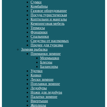
Сумки
Комбайны
Газовое оборудование
Посуда туристическая
Коптильни и мангалы
Кемпинговая мебель
Термосы
Фонарики
Спальники
Средства от насекомых
Прочее для туризма
Зимняя рыбалка
Приманки зимние
Мормышки
Блесны
Балансиры
Удочки
Кивки
Лески зимние
Поплавки зимние
Ледобуры
Ножи для ледобура
Палатки зимние
Ввертыши
Жерлицы