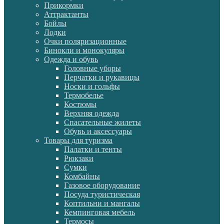
Прикормки
Аттрактанты
Бойлы
Лодки
Очки поляризационные
Бинокли и монокуляры
Одежда и обувь
Головные уборы
Перчатки и рукавицы
Носки и гольфы
Термобелье
Костюмы
Верхняя одежда
Спасательные жилеты
Обувь и аксессуары
Товары для туризма
Палатки и тенты
Рюкзаки
Сумки
Комбайны
Газовое оборудование
Посуда туристическая
Коптильни и мангалы
Кемпинговая мебель
Термосы