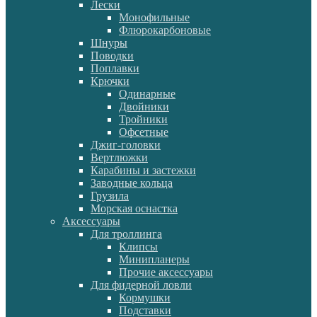
Лески
Монофильные
Флюрокарбоновые
Шнуры
Поводки
Поплавки
Крючки
Одинарные
Двойники
Тройники
Офсетные
Джиг-головки
Вертлюжки
Карабины и застежки
Заводные кольца
Грузила
Морская оснастка
Аксессуары
Для троллинга
Клипсы
Минипланеры
Прочие аксессуары
Для фидерной ловли
Кормушки
Подставки