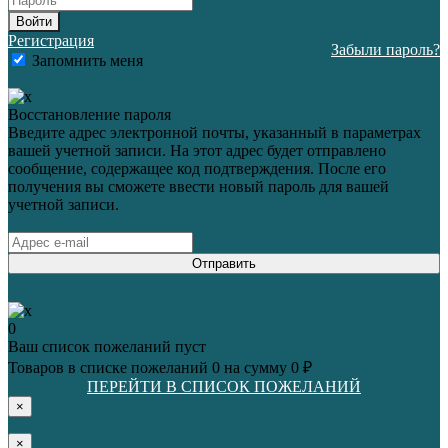
Войти
Регистрация
Забыли пароль?
Запомнить меня
Восстановление пароля
Введите адрес электронной почты, указанный в параметрах
вашей учетной записи. На этот адрес будет отправлено
сообщение, содержащее код подтверждения. После его
получения вы сможете ввести новый пароль для вашей
учетной записи.
Отправить
0
Ваш список пожеланий пуст
Товаров в списке пожеланий
0
на сумму
0 ₽
ПЕРЕЙТИ В СПИСОК ПОЖЕЛАНИЙ
×
×