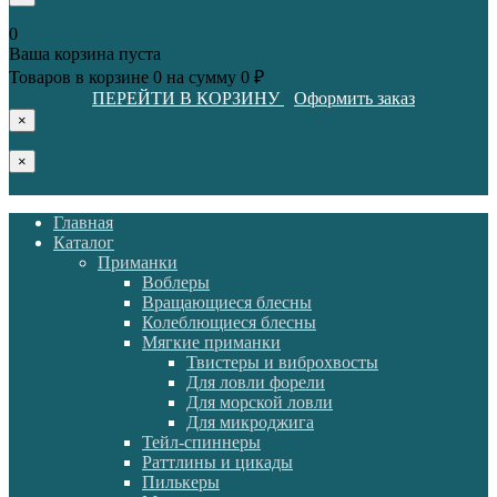
0
Ваша корзина пуста
Товаров в корзине
0
на сумму
0 ₽
ПЕРЕЙТИ В КОРЗИНУ
Оформить заказ
×
×
Главная
Каталог
Приманки
Воблеры
Вращающиеся блесны
Колеблющиеся блесны
Мягкие приманки
Твистеры и виброхвосты
Для ловли форели
Для морской ловли
Для микроджига
Тейл-спиннеры
Раттлины и цикады
Пилькеры