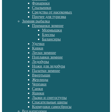
Фонарики
Спальники
Средства от насекомых
Прочее для туризма
Зимняя рыбалка
Приманки зимние
Мормышки
Блесны
Балансиры
Удочки
Кивки
Лески зимние
Поплавки зимние
Ледобуры
Ножи для ледобура
Палатки зимние
Ввертыши
Жерлицы
Черпаки
Санки
Ящики
Лыжи и снегоступы
Спасательные шипы
Кормушки самосбросы
Все категории