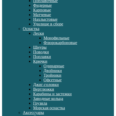
Поплавочные
Фидерные
Карповые
Матчевые
Нахлыстовые
Удилище в сборе
Оснастка
Лески
Монофильные
Флюрокарбоновые
Шнуры
Поводки
Поплавки
Крючки
Одинарные
Двойники
Тройники
Офсетные
Джиг-головки
Вертлюжки
Карабины и застежки
Заводные кольца
Грузила
Морская оснастка
Аксессуары