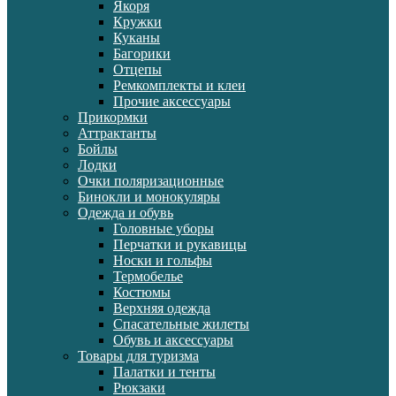
Якоря
Кружки
Куканы
Багорики
Отцепы
Ремкомплекты и клеи
Прочие аксессуары
Прикормки
Аттрактанты
Бойлы
Лодки
Очки поляризационные
Бинокли и монокуляры
Одежда и обувь
Головные уборы
Перчатки и рукавицы
Носки и гольфы
Термобелье
Костюмы
Верхняя одежда
Спасательные жилеты
Обувь и аксессуары
Товары для туризма
Палатки и тенты
Рюкзаки