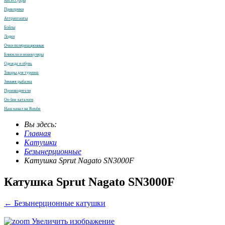
Аксессуары
Прикормки
Аттрактанты
Бойлы
Лодки
Очки поляризационные
Бинокли и монокуляры
Одежда и обувь
Товары для туризма
Зимняя рыбалка
Производители
On-line каталоги
Наш канал на Rutube
Вы здесь:
Главная
Катушки
Безынерционные
Катушка Sprut Nagato SN3000F
Катушка Sprut Nagato SN3000F
← Безынерционные катушки
Увеличить изображение