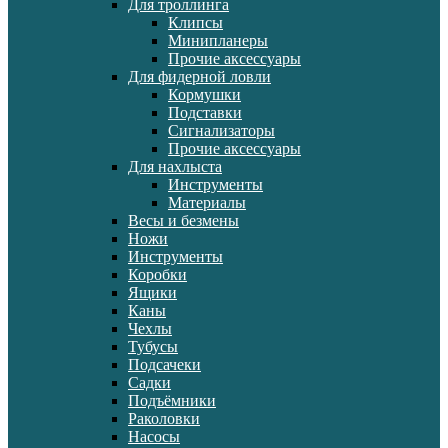
Для троллинга
Клипсы
Минипланеры
Прочие аксессуары
Для фидерной ловли
Кормушки
Подставки
Сигнализаторы
Прочие аксессуары
Для нахлыста
Инструменты
Материалы
Весы и безмены
Ножи
Инструменты
Коробки
Ящики
Каны
Чехлы
Тубусы
Подсачеки
Садки
Подъёмники
Раколовки
Насосы