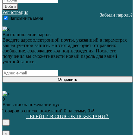
Войти
Регистрация
Забыли пароль?
Запомнить меня
Восстановление пароля
Введите адрес электронной почты, указанный в параметрах
вашей учетной записи. На этот адрес будет отправлено
сообщение, содержащее код подтверждения. После его
получения вы сможете ввести новый пароль для вашей
учетной записи.
Отправить
0
Ваш список пожеланий пуст
Товаров в списке пожеланий
0
на сумму
0 ₽
ПЕРЕЙТИ В СПИСОК ПОЖЕЛАНИЙ
×
×