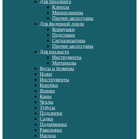
Для троллинга
Клипсы
Минипланеры
Прочие аксессуары
Для фидерной ловли
Кормушки
Подставки
Сигнализаторы
Прочие аксессуары
Для нахлыста
Инструменты
Материалы
Весы и безмены
Ножи
Инструменты
Коробки
Ящики
Каны
Чехлы
Тубусы
Подсачеки
Садки
Подъёмники
Раколовки
Насосы