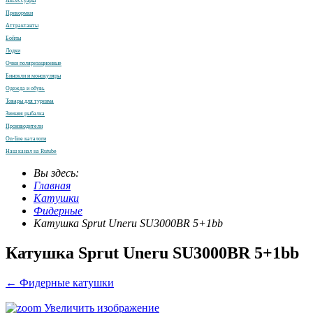
Аксессуары
Прикормки
Аттрактанты
Бойлы
Лодки
Очки поляризационные
Бинокли и монокуляры
Одежда и обувь
Товары для туризма
Зимняя рыбалка
Производители
On-line каталоги
Наш канал на Rutube
Вы здесь:
Главная
Катушки
Фидерные
Катушка Sprut Uneru SU3000BR 5+1bb
Катушка Sprut Uneru SU3000BR 5+1bb
← Фидерные катушки
Увеличить изображение