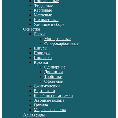
Поплавочные
Фидерные
Карповые
Матчевые
Нахлыстовые
Удилище в сборе
Оснастка
Лески
Монофильные
Флюрокарбоновые
Шнуры
Поводки
Поплавки
Крючки
Одинарные
Двойники
Тройники
Офсетные
Джиг-головки
Вертлюжки
Карабины и застежки
Заводные кольца
Грузила
Морская оснастка
Аксессуары