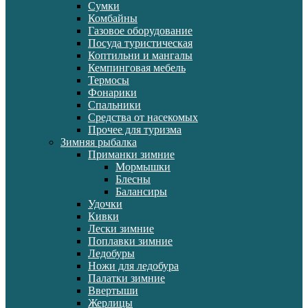
Сумки
Комбайны
Газовое оборудование
Посуда туристическая
Коптильни и мангалы
Кемпинговая мебель
Термосы
Фонарики
Спальники
Средства от насекомых
Прочее для туризма
Зимняя рыбалка
Приманки зимние
Мормышки
Блесны
Балансиры
Удочки
Кивки
Лески зимние
Поплавки зимние
Ледобуры
Ножи для ледобура
Палатки зимние
Ввертыши
Жерлицы