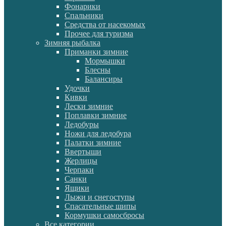
Фонарики
Спальники
Средства от насекомых
Прочее для туризма
Зимняя рыбалка
Приманки зимние
Мормышки
Блесны
Балансиры
Удочки
Кивки
Лески зимние
Поплавки зимние
Ледобуры
Ножи для ледобура
Палатки зимние
Ввертыши
Жерлицы
Черпаки
Санки
Ящики
Лыжи и снегоступы
Спасательные шипы
Кормушки самосбросы
Все категории