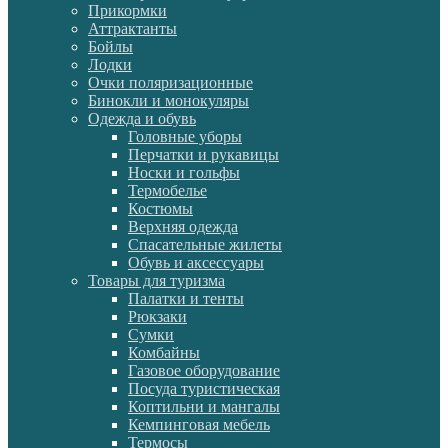
Прикормки
Аттрактанты
Бойлы
Лодки
Очки поляризационные
Бинокли и монокуляры
Одежда и обувь
Головные уборы
Перчатки и рукавицы
Носки и гольфы
Термобелье
Костюмы
Верхняя одежда
Спасательные жилеты
Обувь и аксессуары
Товары для туризма
Палатки и тенты
Рюкзаки
Сумки
Комбайны
Газовое оборудование
Посуда туристическая
Коптильни и мангалы
Кемпинговая мебель
Термосы