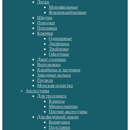
Лески
Монофильные
Флюрокарбоновые
Шнуры
Поводки
Поплавки
Крючки
Одинарные
Двойники
Тройники
Офсетные
Джиг-головки
Вертлюжки
Карабины и застежки
Заводные кольца
Грузила
Морская оснастка
Аксессуары
Для троллинга
Клипсы
Минипланеры
Прочие аксессуары
Для фидерной ловли
Кормушки
Подставки