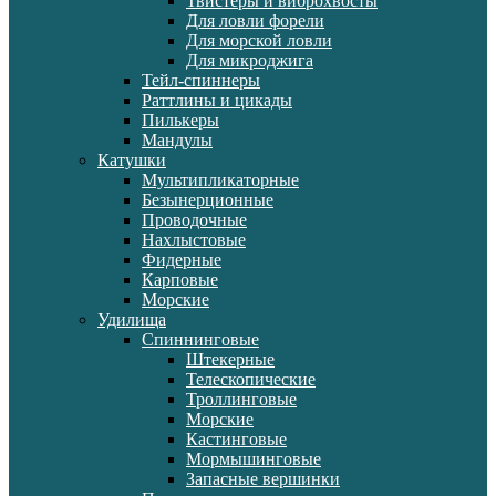
Твистеры и виброхвосты
Для ловли форели
Для морской ловли
Для микроджига
Тейл-спиннеры
Раттлины и цикады
Пилькеры
Мандулы
Катушки
Мультипликаторные
Безынерционные
Проводочные
Нахлыстовые
Фидерные
Карповые
Морские
Удилища
Спиннинговые
Штекерные
Телескопические
Троллинговые
Морские
Кастинговые
Мормышинговые
Запасные вершинки