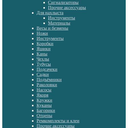
Сигнализаторы
Прочие аксессуары
Для нахлыста
Инструменты
Материалы
Весы и безмены
Ножи
Инструменты
Коробки
Ящики
Каны
Чехлы
Тубусы
Подсачеки
Садки
Подъёмники
Раколовки
Насосы
Якоря
Кружки
Куканы
Багорики
Отцепы
Ремкомплекты и клеи
Прочие аксессуары