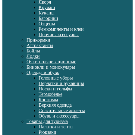
Якоря
Кружки
Куканы
Багорики
Отцепы
Ремкомплекты и клеи
Прочие аксессуары
Прикормки
Аттрактанты
Бойлы
Лодки
Очки поляризационные
Бинокли и монокуляры
Одежда и обувь
Головные уборы
Перчатки и рукавицы
Носки и гольфы
Термобелье
Костюмы
Верхняя одежда
Спасательные жилеты
Обувь и аксессуары
Товары для туризма
Палатки и тенты
Рюкзаки