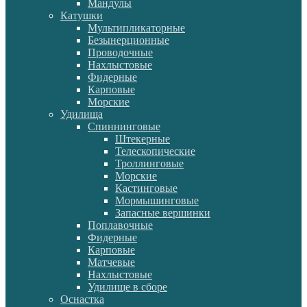
Мандулы
Катушки
Мультипликаторные
Безынерционные
Проводочные
Нахлыстовые
Фидерные
Карповые
Морские
Удилища
Спиннинговые
Штекерные
Телескопические
Троллинговые
Морские
Кастинговые
Мормышинговые
Запасные вершинки
Поплавочные
Фидерные
Карповые
Матчевые
Нахлыстовые
Удилище в сборе
Оснастка