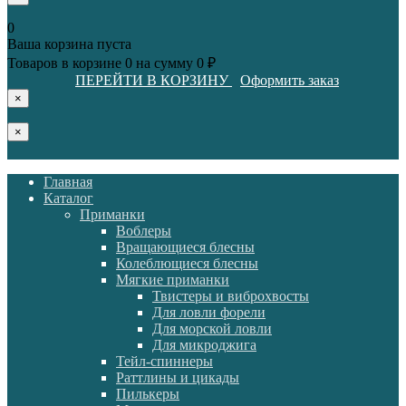
0
Ваша корзина пуста
Товаров в корзине
0
на сумму
0 ₽
ПЕРЕЙТИ В КОРЗИНУ
Оформить заказ
×
×
Главная
Каталог
Приманки
Воблеры
Вращающиеся блесны
Колеблющиеся блесны
Мягкие приманки
Твистеры и виброхвосты
Для ловли форели
Для морской ловли
Для микроджига
Тейл-спиннеры
Раттлины и цикады
Пилькеры