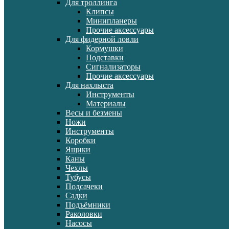
Для троллинга
Клипсы
Минипланеры
Прочие аксессуары
Для фидерной ловли
Кормушки
Подставки
Сигнализаторы
Прочие аксессуары
Для нахлыста
Инструменты
Материалы
Весы и безмены
Ножи
Инструменты
Коробки
Ящики
Каны
Чехлы
Тубусы
Подсачеки
Садки
Подъёмники
Раколовки
Насосы