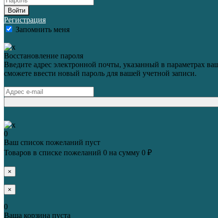
Войти
Регистрация
Запомнить меня
Восстановление пароля
Введите адрес электронной почты, указанный в параметрах ваш
сможете ввести новый пароль для вашей учетной записи.
0
Ваш список пожеланий пуст
Товаров в списке пожеланий
0
на сумму
0 ₽
×
×
0
Ваша корзина пуста