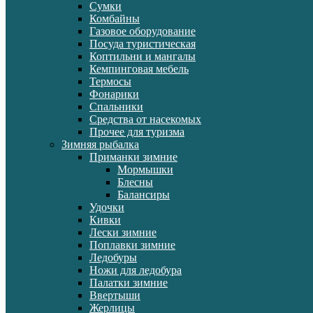
Сумки
Комбайны
Газовое оборудование
Посуда туристическая
Коптильни и мангалы
Кемпинговая мебель
Термосы
Фонарики
Спальники
Средства от насекомых
Прочее для туризма
Зимняя рыбалка
Приманки зимние
Мормышки
Блесны
Балансиры
Удочки
Кивки
Лески зимние
Поплавки зимние
Ледобуры
Ножи для ледобура
Палатки зимние
Ввертыши
Жерлицы