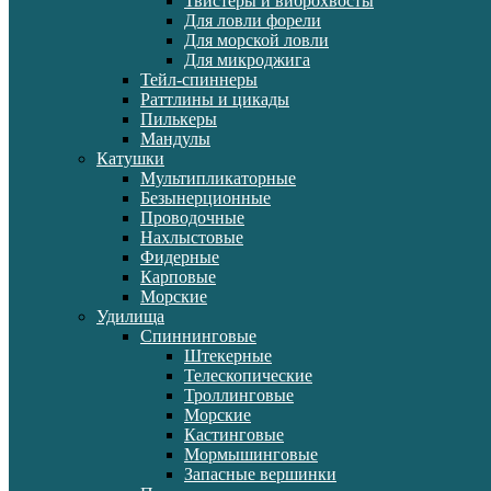
Твистеры и виброхвосты
Для ловли форели
Для морской ловли
Для микроджига
Тейл-спиннеры
Раттлины и цикады
Пилькеры
Мандулы
Катушки
Мультипликаторные
Безынерционные
Проводочные
Нахлыстовые
Фидерные
Карповые
Морские
Удилища
Спиннинговые
Штекерные
Телескопические
Троллинговые
Морские
Кастинговые
Мормышинговые
Запасные вершинки