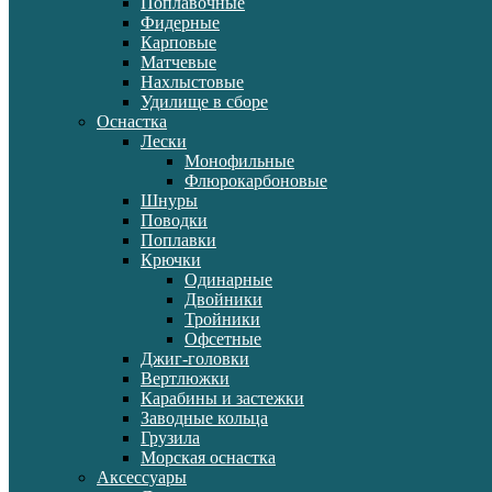
Поплавочные
Фидерные
Карповые
Матчевые
Нахлыстовые
Удилище в сборе
Оснастка
Лески
Монофильные
Флюрокарбоновые
Шнуры
Поводки
Поплавки
Крючки
Одинарные
Двойники
Тройники
Офсетные
Джиг-головки
Вертлюжки
Карабины и застежки
Заводные кольца
Грузила
Морская оснастка
Аксессуары