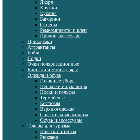
Якоря
Кружки
Куканы
Багорики
Отцепы
Ремкомплекты и клеи
Прочие аксессуары
Прикормки
Аттрактанты
Бойлы
Лодки
Очки поляризационные
Бинокли и монокуляры
Одежда и обувь
Головные уборы
Перчатки и рукавицы
Носки и гольфы
Термобелье
Костюмы
Верхняя одежда
Спасательные жилеты
Обувь и аксессуары
Товары для туризма
Палатки и тенты
Рюкзаки