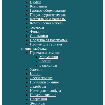
Сумки
Комбайны
Газовое оборудование
Посуда туристическая
Коптильни и мангалы
Кемпинговая мебель
Термосы
Фонарики
Спальники
Средства от насекомых
Прочее для туризма
Зимняя рыбалка
Приманки зимние
Мормышки
Блесны
Балансиры
Удочки
Кивки
Лески зимние
Поплавки зимние
Ледобуры
Ножи для ледобура
Палатки зимние
Ввертыши
Жерлицы