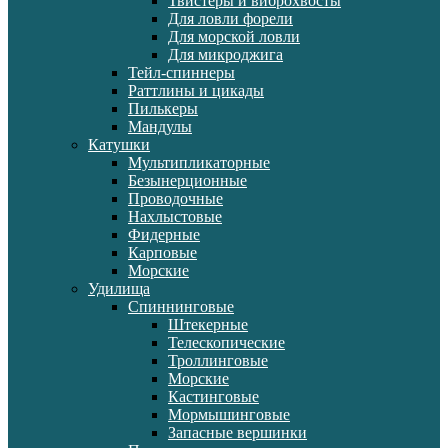
Твистеры и виброхвосты
Для ловли форели
Для морской ловли
Для микроджига
Тейл-спиннеры
Раттлины и цикады
Пилькеры
Мандулы
Катушки
Мультипликаторные
Безынерционные
Проводочные
Нахлыстовые
Фидерные
Карповые
Морские
Удилища
Спиннинговые
Штекерные
Телескопические
Троллинговые
Морские
Кастинговые
Мормышинговые
Запасные вершинки