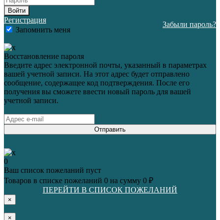
Войти
Регистрация
Забыли пароль?
Запомнить меня
Восстановление пароля
Введите адрес электронной почты, указанный в параметрах
вашей учетной записи. На этот адрес будет отправлено
сообщение, содержащее код подтверждения. После его
получения вы сможете ввести новый пароль для вашей
учетной записи.
Отправить
0
Ваш список пожеланий пуст
Товаров в списке пожеланий
0
на сумму
0 ₽
ПЕРЕЙТИ В СПИСОК ПОЖЕЛАНИЙ
×
×