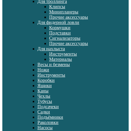
Для троллинга
Клипсы
Минипланеры
Прочие аксессуары
Для фидерной ловли
Кормушки
Подставки
Сигнализаторы
Прочие аксессуары
Для нахлыста
Инструменты
Материалы
Весы и безмены
Ножи
Инструменты
Коробки
Ящики
Каны
Чехлы
Тубусы
Подсачеки
Садки
Подъёмники
Раколовки
Насосы