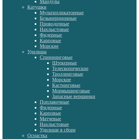
Мандулы
Катушки
Мультипликаторные
Безынерционные
Проводочные
Нахлыстовые
Фидерные
Карповые
Морские
Удилища
Спиннинговые
Штекерные
Телескопические
Троллинговые
Морские
Кастинговые
Мормышинговые
Запасные вершинки
Поплавочные
Фидерные
Карповые
Матчевые
Нахлыстовые
Удилище в сборе
Оснастка