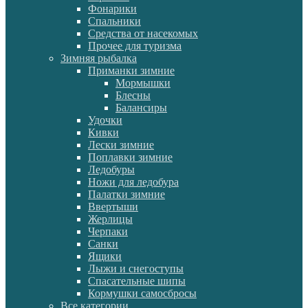
Фонарики
Спальники
Средства от насекомых
Прочее для туризма
Зимняя рыбалка
Приманки зимние
Мормышки
Блесны
Балансиры
Удочки
Кивки
Лески зимние
Поплавки зимние
Ледобуры
Ножи для ледобура
Палатки зимние
Ввертыши
Жерлицы
Черпаки
Санки
Ящики
Лыжи и снегоступы
Спасательные шипы
Кормушки самосбросы
Все категории