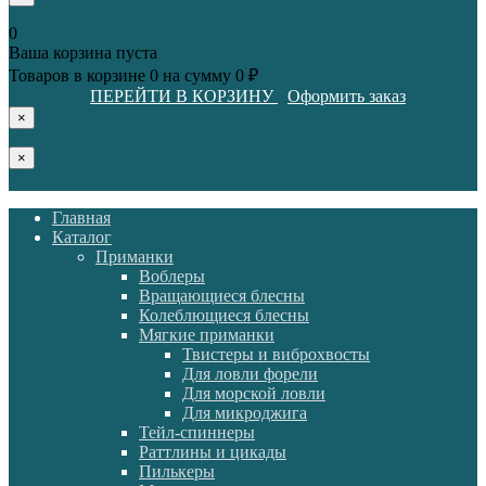
0
Ваша корзина пуста
Товаров в корзине
0
на сумму
0 ₽
ПЕРЕЙТИ В КОРЗИНУ
Оформить заказ
×
×
Главная
Каталог
Приманки
Воблеры
Вращающиеся блесны
Колеблющиеся блесны
Мягкие приманки
Твистеры и виброхвосты
Для ловли форели
Для морской ловли
Для микроджига
Тейл-спиннеры
Раттлины и цикады
Пилькеры