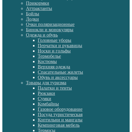
Прикормки
Аттрактанты
Бойлы
Лодки
Очки поляризационные
Бинокли и монокуляры
Одежда и обувь
Головные уборы
Перчатки и рукавицы
Носки и гольфы
Термобелье
Костюмы
Верхняя одежда
Спасательные жилеты
Обувь и аксессуары
Товары для туризма
Палатки и тенты
Рюкзаки
Сумки
Комбайны
Газовое оборудование
Посуда туристическая
Коптильни и мангалы
Кемпинговая мебель
Термосы