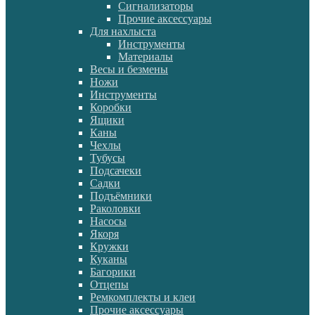
Сигнализаторы
Прочие аксессуары
Для нахлыста
Инструменты
Материалы
Весы и безмены
Ножи
Инструменты
Коробки
Ящики
Каны
Чехлы
Тубусы
Подсачеки
Садки
Подъёмники
Раколовки
Насосы
Якоря
Кружки
Куканы
Багорики
Отцепы
Ремкомплекты и клеи
Прочие аксессуары