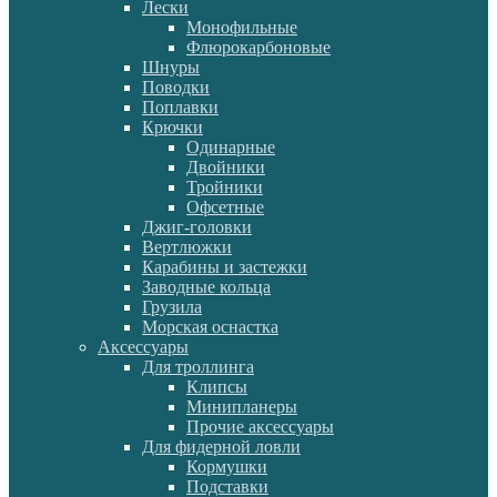
Лески
Монофильные
Флюрокарбоновые
Шнуры
Поводки
Поплавки
Крючки
Одинарные
Двойники
Тройники
Офсетные
Джиг-головки
Вертлюжки
Карабины и застежки
Заводные кольца
Грузила
Морская оснастка
Аксессуары
Для троллинга
Клипсы
Минипланеры
Прочие аксессуары
Для фидерной ловли
Кормушки
Подставки