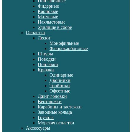
Поплавочные
Фидерные
Карповые
Матчевые
Нахлыстовые
Удилище в сборе
Оснастка
Лески
Монофильные
Флюрокарбоновые
Шнуры
Поводки
Поплавки
Крючки
Одинарные
Двойники
Тройники
Офсетные
Джиг-головки
Вертлюжки
Карабины и застежки
Заводные кольца
Грузила
Морская оснастка
Аксессуары