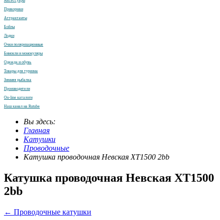
Аксессуары
Прикормки
Аттрактанты
Бойлы
Лодки
Очки поляризационные
Бинокли и монокуляры
Одежда и обувь
Товары для туризма
Зимняя рыбалка
Производители
On-line каталоги
Наш канал на Rutube
Вы здесь:
Главная
Катушки
Проводочные
Катушка проводочная Невская XT1500 2bb
Катушка проводочная Невская XT1500
2bb
← Проводочные катушки