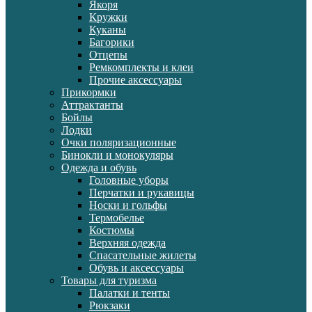
Якоря
Кружки
Куканы
Багорики
Отцепы
Ремкомплекты и клеи
Прочие аксессуары
Прикормки
Аттрактанты
Бойлы
Лодки
Очки поляризационные
Бинокли и монокуляры
Одежда и обувь
Головные уборы
Перчатки и рукавицы
Носки и гольфы
Термобелье
Костюмы
Верхняя одежда
Спасательные жилеты
Обувь и аксессуары
Товары для туризма
Палатки и тенты
Рюкзаки