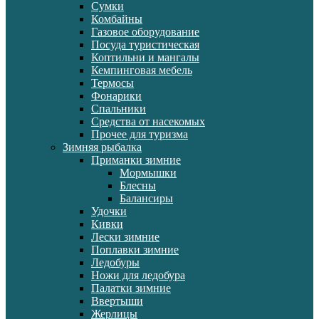
Сумки
Комбайны
Газовое оборудование
Посуда туристическая
Коптильни и мангалы
Кемпинговая мебель
Термосы
Фонарики
Спальники
Средства от насекомых
Прочее для туризма
Зимняя рыбалка
Приманки зимние
Мормышки
Блесны
Балансиры
Удочки
Кивки
Лески зимние
Поплавки зимние
Ледобуры
Ножи для ледобура
Палатки зимние
Ввертыши
Жерлицы