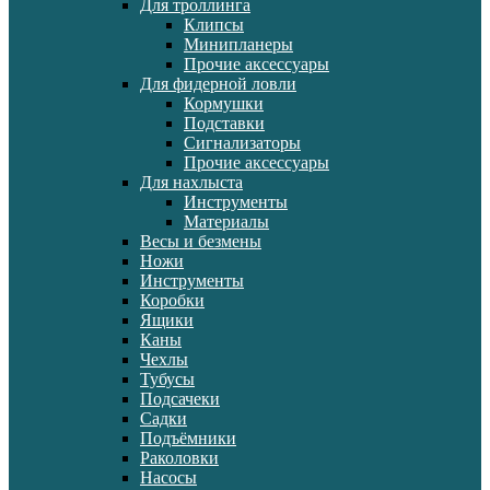
Для троллинга
Клипсы
Минипланеры
Прочие аксессуары
Для фидерной ловли
Кормушки
Подставки
Сигнализаторы
Прочие аксессуары
Для нахлыста
Инструменты
Материалы
Весы и безмены
Ножи
Инструменты
Коробки
Ящики
Каны
Чехлы
Тубусы
Подсачеки
Садки
Подъёмники
Раколовки
Насосы