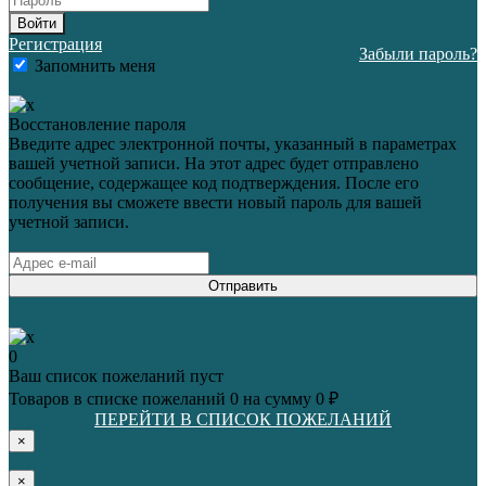
Войти
Регистрация
Забыли пароль?
Запомнить меня
Восстановление пароля
Введите адрес электронной почты, указанный в параметрах
вашей учетной записи. На этот адрес будет отправлено
сообщение, содержащее код подтверждения. После его
получения вы сможете ввести новый пароль для вашей
учетной записи.
Отправить
0
Ваш список пожеланий пуст
Товаров в списке пожеланий
0
на сумму
0 ₽
ПЕРЕЙТИ В СПИСОК ПОЖЕЛАНИЙ
×
×