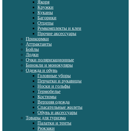
Якоря
Кружки
Куканы
Багорики
Отцепы
Ремкомплекты и клеи
Прочие аксессуары
Прикормки
Аттрактанты
Бойлы
Лодки
Очки поляризационные
Бинокли и монокуляры
Одежда и обувь
Головные уборы
Перчатки и рукавицы
Носки и гольфы
Термобелье
Костюмы
Верхняя одежда
Спасательные жилеты
Обувь и аксессуары
Товары для туризма
Палатки и тенты
Рюкзаки