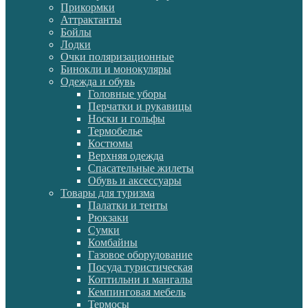
Прикормки
Аттрактанты
Бойлы
Лодки
Очки поляризационные
Бинокли и монокуляры
Одежда и обувь
Головные уборы
Перчатки и рукавицы
Носки и гольфы
Термобелье
Костюмы
Верхняя одежда
Спасательные жилеты
Обувь и аксессуары
Товары для туризма
Палатки и тенты
Рюкзаки
Сумки
Комбайны
Газовое оборудование
Посуда туристическая
Коптильни и мангалы
Кемпинговая мебель
Термосы