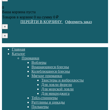
0
Ваша корзина пуста
Товаров в корзине
0
на сумму
0 ₽
ПЕРЕЙТИ В КОРЗИНУ
Оформить заказ
×
×
Главная
Каталог
Приманки
Воблеры
Вращающиеся блесны
Колеблющиеся блесны
Мягкие приманки
Твистеры и виброхвосты
Для ловли форели
Для морской ловли
Для микроджига
Тейл-спиннеры
Раттлины и цикады
Пилькеры