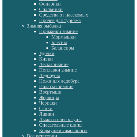
Фонарики
Спальники
Средства от насекомых
Прочее для туризма
Зимняя рыбалка
Приманки зимние
Мормышки
Блесны
Балансиры
Удочки
Кивки
Лески зимние
Поплавки зимние
Ледобуры
Ножи для ледобура
Палатки зимние
Ввертыши
Жерлицы
Черпаки
Санки
Ящики
Лыжи и снегоступы
Спасательные шипы
Кормушки самосбросы
Все категории