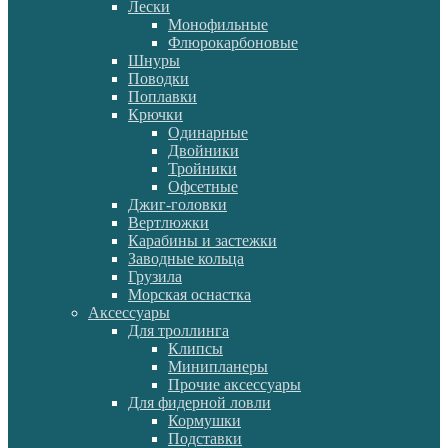
Лески
Монофильные
Флюрокарбоновые
Шнуры
Поводки
Поплавки
Крючки
Одинарные
Двойники
Тройники
Офсетные
Джиг-головки
Вертлюжки
Карабины и застежки
Заводные кольца
Грузила
Морская оснастка
Аксессуары
Для троллинга
Клипсы
Минипланеры
Прочие аксессуары
Для фидерной ловли
Кормушки
Подставки