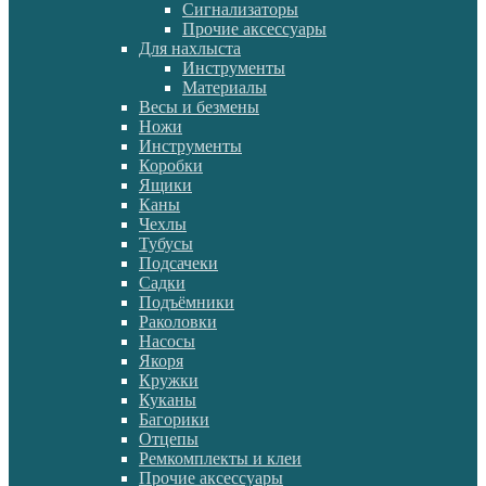
Сигнализаторы
Прочие аксессуары
Для нахлыста
Инструменты
Материалы
Весы и безмены
Ножи
Инструменты
Коробки
Ящики
Каны
Чехлы
Тубусы
Подсачеки
Садки
Подъёмники
Раколовки
Насосы
Якоря
Кружки
Куканы
Багорики
Отцепы
Ремкомплекты и клеи
Прочие аксессуары