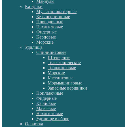
Мандулы
Катушки
Мультипликаторные
Безынерционные
Проводочные
Нахлыстовые
Фидерные
Карповые
Морские
Удилища
Спиннинговые
Штекерные
Телескопические
Троллинговые
Морские
Кастинговые
Мормышинговые
Запасные вершинки
Поплавочные
Фидерные
Карповые
Матчевые
Нахлыстовые
Удилище в сборе
Оснастка