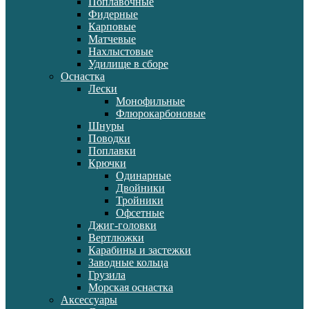
Поплавочные
Фидерные
Карповые
Матчевые
Нахлыстовые
Удилище в сборе
Оснастка
Лески
Монофильные
Флюрокарбоновые
Шнуры
Поводки
Поплавки
Крючки
Одинарные
Двойники
Тройники
Офсетные
Джиг-головки
Вертлюжки
Карабины и застежки
Заводные кольца
Грузила
Морская оснастка
Аксессуары