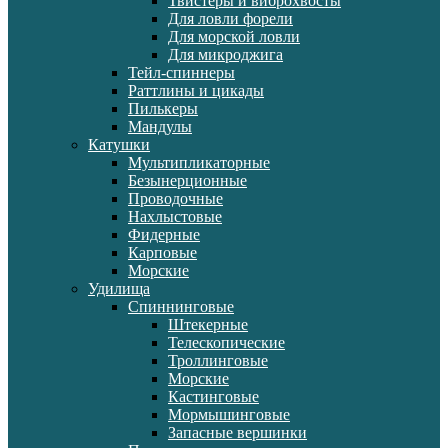
Твистеры и виброхвосты
Для ловли форели
Для морской ловли
Для микроджига
Тейл-спиннеры
Раттлины и цикады
Пилькеры
Мандулы
Катушки
Мультипликаторные
Безынерционные
Проводочные
Нахлыстовые
Фидерные
Карповые
Морские
Удилища
Спиннинговые
Штекерные
Телескопические
Троллинговые
Морские
Кастинговые
Мормышинговые
Запасные вершинки