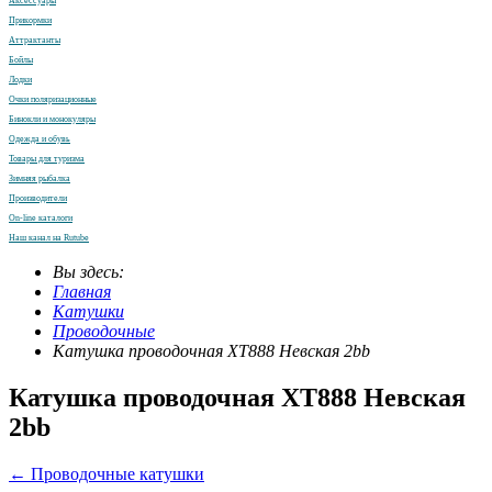
Аксессуары
Прикормки
Аттрактанты
Бойлы
Лодки
Очки поляризационные
Бинокли и монокуляры
Одежда и обувь
Товары для туризма
Зимняя рыбалка
Производители
On-line каталоги
Наш канал на Rutube
Вы здесь:
Главная
Катушки
Проводочные
Катушка проводочная XT888 Невская 2bb
Катушка проводочная XT888 Невская
2bb
← Проводочные катушки