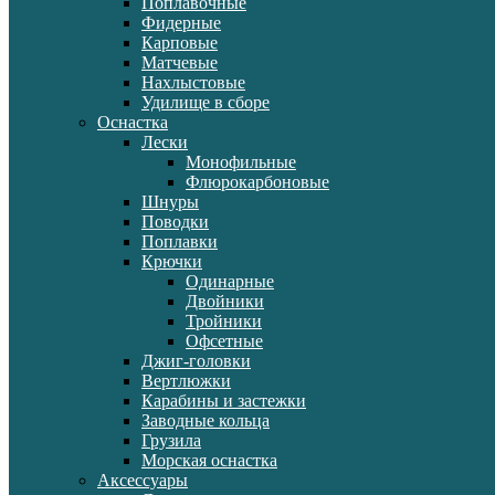
Поплавочные
Фидерные
Карповые
Матчевые
Нахлыстовые
Удилище в сборе
Оснастка
Лески
Монофильные
Флюрокарбоновые
Шнуры
Поводки
Поплавки
Крючки
Одинарные
Двойники
Тройники
Офсетные
Джиг-головки
Вертлюжки
Карабины и застежки
Заводные кольца
Грузила
Морская оснастка
Аксессуары