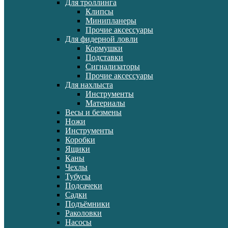
Для троллинга
Клипсы
Минипланеры
Прочие аксессуары
Для фидерной ловли
Кормушки
Подставки
Сигнализаторы
Прочие аксессуары
Для нахлыста
Инструменты
Материалы
Весы и безмены
Ножи
Инструменты
Коробки
Ящики
Каны
Чехлы
Тубусы
Подсачеки
Садки
Подъёмники
Раколовки
Насосы