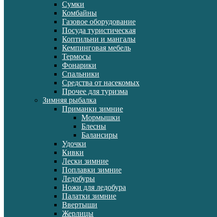
Сумки
Комбайны
Газовое оборудование
Посуда туристическая
Коптильни и мангалы
Кемпинговая мебель
Термосы
Фонарики
Спальники
Средства от насекомых
Прочее для туризма
Зимняя рыбалка
Приманки зимние
Мормышки
Блесны
Балансиры
Удочки
Кивки
Лески зимние
Поплавки зимние
Ледобуры
Ножи для ледобура
Палатки зимние
Ввертыши
Жерлицы