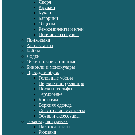
Якоря
Кружки
Куканы
Багорики
Отцепы
Ремкомплекты и клеи
Прочие аксессуары
Прикормки
Аттрактанты
Бойлы
Лодки
Очки поляризационные
Бинокли и монокуляры
Одежда и обувь
Головные уборы
Перчатки и рукавицы
Носки и гольфы
Термобелье
Костюмы
Верхняя одежда
Спасательные жилеты
Обувь и аксессуары
Товары для туризма
Палатки и тенты
Рюкзаки