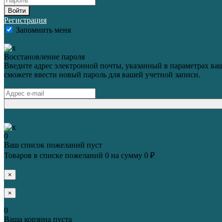
Войти
Регистрация
Запомнить меня
Восстановление пароля
Введите адрес электронной почты, указанный в параметрах ваш
сможете ввести новый пароль для вашей учетной записи.
0
Ваш список пожеланий пуст
Товаров в списке пожеланий
0
на сумму
0 ₽
×
×
0
Ваша корзина пуста