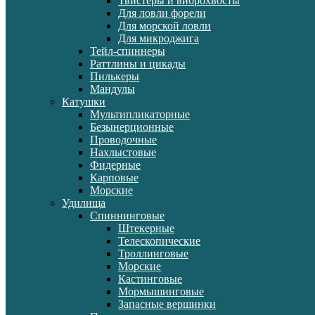
Твистеры и виброхвосты
Для ловли форели
Для морской ловли
Для микроджига
Тейл-спиннеры
Раттлины и цикады
Пилькеры
Мандулы
Катушки
Мультипликаторные
Безынерционные
Проводочные
Нахлыстовые
Фидерные
Карповые
Морские
Удилища
Спиннинговые
Штекерные
Телескопические
Троллинговые
Морские
Кастинговые
Мормышинговые
Запасные вершинки