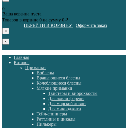
0
Ваша корзина пуста
Товаров в корзине
0
на сумму
0 ₽
ПЕРЕЙТИ В КОРЗИНУ
Оформить заказ
×
×
Главная
Каталог
Приманки
Воблеры
Вращающиеся блесны
Колеблющиеся блесны
Мягкие приманки
Твистеры и виброхвосты
Для ловли форели
Для морской ловли
Для микроджига
Тейл-спиннеры
Раттлины и цикады
Пилькеры