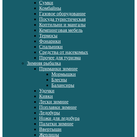
Сумки
Комбайны
Газовое оборудование
Посуда туристическая
Коптильни и мангалы
Кемпинговая мебель
Термосы
Фонарики
Спальники
Средства от насекомых
Прочее для туризма
Зимняя рыбалка
Приманки зимние
Мормышки
Блесны
Балансиры
Удочки
Кивки
Лески зимние
Поплавки зимние
Ледобуры
Ножи для ледобура
Палатки зимние
Ввертыши
Жерлицы