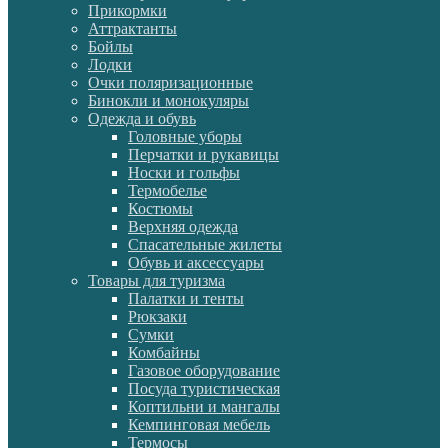
Прикормки
Аттрактанты
Бойлы
Лодки
Очки поляризационные
Бинокли и монокуляры
Одежда и обувь
Головные уборы
Перчатки и рукавицы
Носки и гольфы
Термобелье
Костюмы
Верхняя одежда
Спасательные жилеты
Обувь и аксессуары
Товары для туризма
Палатки и тенты
Рюкзаки
Сумки
Комбайны
Газовое оборудование
Посуда туристическая
Коптильни и мангалы
Кемпинговая мебель
Термосы