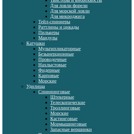
Твистеры и виброхвосты
Для ловли форели
Для морской ловли
Для микроджига
Тейл-спиннеры
Раттлины и цикады
Пилькеры
Мандулы
Катушки
Мультипликаторные
Безынерционные
Проводочные
Нахлыстовые
Фидерные
Карповые
Морские
Удилища
Спиннинговые
Штекерные
Телескопические
Троллинговые
Морские
Кастинговые
Мормышинговые
Запасные вершинки