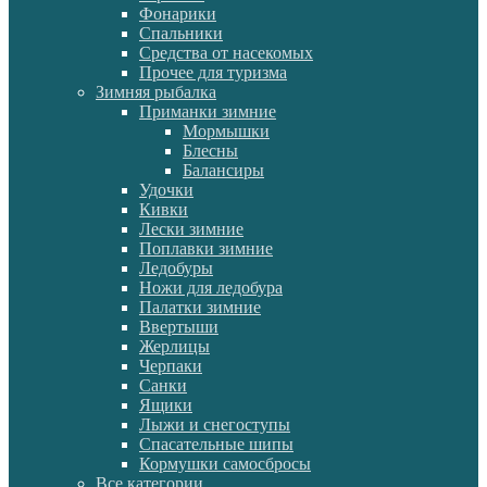
Фонарики
Спальники
Средства от насекомых
Прочее для туризма
Зимняя рыбалка
Приманки зимние
Мормышки
Блесны
Балансиры
Удочки
Кивки
Лески зимние
Поплавки зимние
Ледобуры
Ножи для ледобура
Палатки зимние
Ввертыши
Жерлицы
Черпаки
Санки
Ящики
Лыжи и снегоступы
Спасательные шипы
Кормушки самосбросы
Все категории