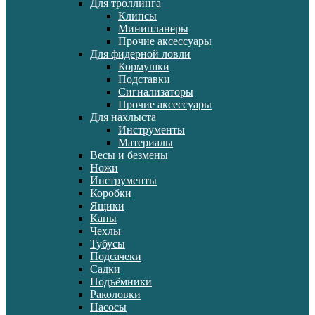
Для троллинга
Клипсы
Минипланеры
Прочие аксессуары
Для фидерной ловли
Кормушки
Подставки
Сигнализаторы
Прочие аксессуары
Для нахлыста
Инструменты
Материалы
Весы и безмены
Ножи
Инструменты
Коробки
Ящики
Каны
Чехлы
Тубусы
Подсачеки
Садки
Подъёмники
Раколовки
Насосы