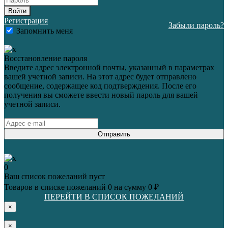
Войти
Регистрация
Забыли пароль?
Запомнить меня
Восстановление пароля
Введите адрес электронной почты, указанный в параметрах
вашей учетной записи. На этот адрес будет отправлено
сообщение, содержащее код подтверждения. После его
получения вы сможете ввести новый пароль для вашей
учетной записи.
Отправить
0
Ваш список пожеланий пуст
Товаров в списке пожеланий
0
на сумму
0 ₽
ПЕРЕЙТИ В СПИСОК ПОЖЕЛАНИЙ
×
×