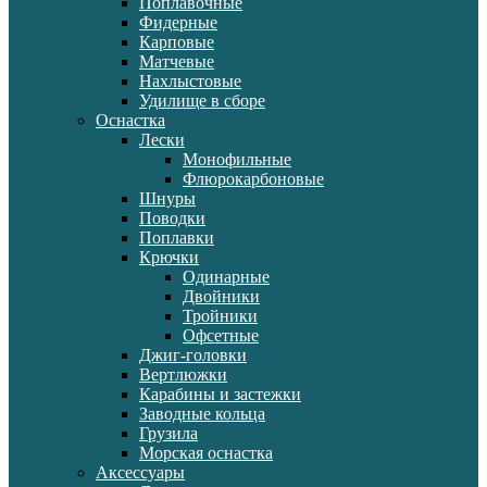
Поплавочные
Фидерные
Карповые
Матчевые
Нахлыстовые
Удилище в сборе
Оснастка
Лески
Монофильные
Флюрокарбоновые
Шнуры
Поводки
Поплавки
Крючки
Одинарные
Двойники
Тройники
Офсетные
Джиг-головки
Вертлюжки
Карабины и застежки
Заводные кольца
Грузила
Морская оснастка
Аксессуары