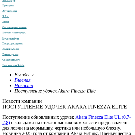
Аксессуары
Прикормки
Аттрактанты
Бойлы
Лодки
Очки поляризационные
Бинокли и монокуляры
Одежда и обувь
Товары для туризма
Зимняя рыбалка
Производители
On-line каталоги
Наш канал на Rutube
Вы здесь:
Главная
Новости
Поступление удочек Akara Finezza Elite
Новости компании
ПОСТУПЛЕНИЕ УДОЧЕК AKARA FINEZZA ELITE
Поступление обновленных удочек
Akara Finezza Elite UL (0,7-
2,8)
с кольцами на стеклопластиковом хлысте предназначены
для ловли на мормышку, чертика или небольшую блесну.
Новинка 2025 года от компании Akara Fishing. Преимущество