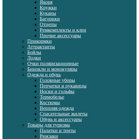
Якоря
Кружки
Куканы
Багорики
Отцепы
Ремкомплекты и клеи
Прочие аксессуары
Прикормки
Аттрактанты
Бойлы
Лодки
Очки поляризационные
Бинокли и монокуляры
Одежда и обувь
Головные уборы
Перчатки и рукавицы
Носки и гольфы
Термобелье
Костюмы
Верхняя одежда
Спасательные жилеты
Обувь и аксессуары
Товары для туризма
Палатки и тенты
Рюкзаки