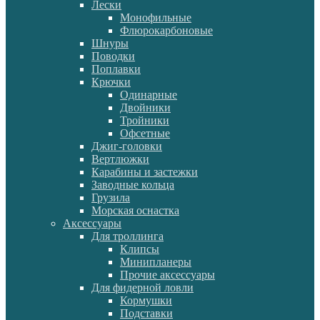
Лески
Монофильные
Флюрокарбоновые
Шнуры
Поводки
Поплавки
Крючки
Одинарные
Двойники
Тройники
Офсетные
Джиг-головки
Вертлюжки
Карабины и застежки
Заводные кольца
Грузила
Морская оснастка
Аксессуары
Для троллинга
Клипсы
Минипланеры
Прочие аксессуары
Для фидерной ловли
Кормушки
Подставки