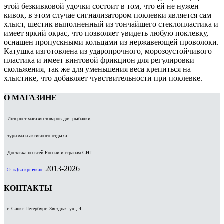
этой безкивковой удочки состоит в том, что ей не нужен
кивок, в этом случае сигнализатором поклевки является сам
хлыст, шестик выполненный из тончайшего стеклопластика и
имеет яркий окрас, что позволяет увидеть любую поклевку,
оснащен пропускными кольцами из нержавеющей проволоки.
Катушка изготовлена из ударопрочного, морозоустойчивого
пластика и имеет винтовой фрикцион для регулировки
скольжения, так же для уменьшения веса крепиться на
хлыстике, что добавляет чувствительности при поклевке.
О МАГАЗИНЕ
Интернет-магазин товаров для рыбалки,
туризма и активного отдыха
Доставка по всей России и странам СНГ
2013-2026
© «Два крючка»
КОНТАКТЫ
г. Санкт-Петербург, Звёздная ул., 4