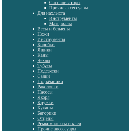
Сигнализаторы
Прочие аксессуары
Для нахлыста
Инструменты
Материалы
Весы и безмены
Ножи
Инструменты
Коробки
Ящики
Каны
Чехлы
Тубусы
Подсачеки
Садки
Подъёмники
Раколовки
Насосы
Якоря
Кружки
Куканы
Багорики
Отцепы
Ремкомплекты и клеи
Прочие аксессуары