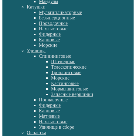
Мандулы
Катушки
Мультипликаторные
Безынерционные
Проводочные
Нахлыстовые
Фидерные
Карповые
Морские
Удилища
Спиннинговые
Штекерные
Телескопические
Троллинговые
Морские
Кастинговые
Мормышинговые
Запасные вершинки
Поплавочные
Фидерные
Карповые
Матчевые
Нахлыстовые
Удилище в сборе
Оснастка