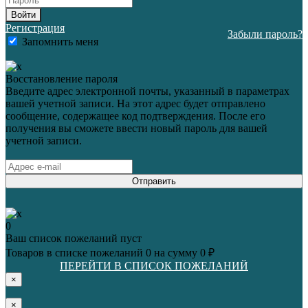
Войти
Регистрация
Забыли пароль?
Запомнить меня
Восстановление пароля
Введите адрес электронной почты, указанный в параметрах
вашей учетной записи. На этот адрес будет отправлено
сообщение, содержащее код подтверждения. После его
получения вы сможете ввести новый пароль для вашей
учетной записи.
Отправить
0
Ваш список пожеланий пуст
Товаров в списке пожеланий
0
на сумму
0 ₽
ПЕРЕЙТИ В СПИСОК ПОЖЕЛАНИЙ
×
×