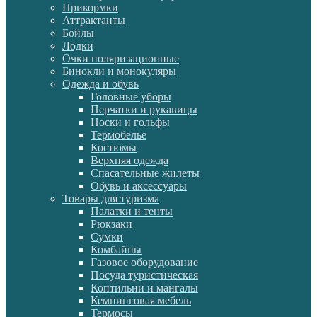
Прикормки
Аттрактанты
Бойлы
Лодки
Очки поляризационные
Бинокли и монокуляры
Одежда и обувь
Головные уборы
Перчатки и рукавицы
Носки и гольфы
Термобелье
Костюмы
Верхняя одежда
Спасательные жилеты
Обувь и аксессуары
Товары для туризма
Палатки и тенты
Рюкзаки
Сумки
Комбайны
Газовое оборудование
Посуда туристическая
Коптильни и мангалы
Кемпинговая мебель
Термосы