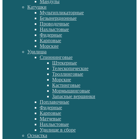
Мандулы
Катушки
Мультипликаторные
Безынерционные
Проводочные
Нахлыстовые
Фидерные
Карповые
Морские
Удилища
Спиннинговые
Штекерные
Телескопические
Троллинговые
Морские
Кастинговые
Мормышинговые
Запасные вершинки
Поплавочные
Фидерные
Карповые
Матчевые
Нахлыстовые
Удилище в сборе
Оснастка