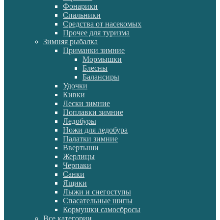
Фонарики
Спальники
Средства от насекомых
Прочее для туризма
Зимняя рыбалка
Приманки зимние
Мормышки
Блесны
Балансиры
Удочки
Кивки
Лески зимние
Поплавки зимние
Ледобуры
Ножи для ледобура
Палатки зимние
Ввертыши
Жерлицы
Черпаки
Санки
Ящики
Лыжи и снегоступы
Спасательные шипы
Кормушки самосбросы
Все категории