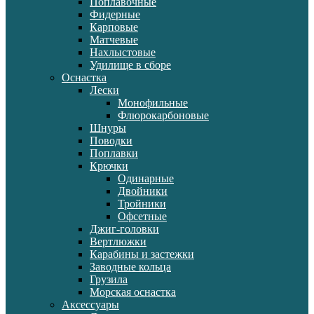
Поплавочные
Фидерные
Карповые
Матчевые
Нахлыстовые
Удилище в сборе
Оснастка
Лески
Монофильные
Флюрокарбоновые
Шнуры
Поводки
Поплавки
Крючки
Одинарные
Двойники
Тройники
Офсетные
Джиг-головки
Вертлюжки
Карабины и застежки
Заводные кольца
Грузила
Морская оснастка
Аксессуары