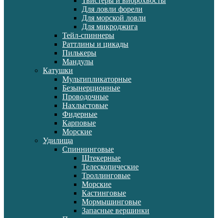
Твистеры и виброхвосты
Для ловли форели
Для морской ловли
Для микроджига
Тейл-спиннеры
Раттлины и цикады
Пилькеры
Мандулы
Катушки
Мультипликаторные
Безынерционные
Проводочные
Нахлыстовые
Фидерные
Карповые
Морские
Удилища
Спиннинговые
Штекерные
Телескопические
Троллинговые
Морские
Кастинговые
Мормышинговые
Запасные вершинки