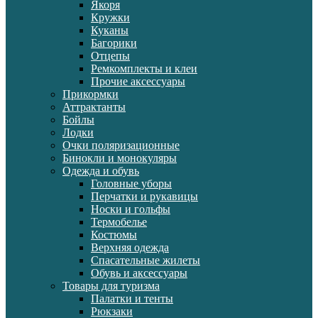
Якоря
Кружки
Куканы
Багорики
Отцепы
Ремкомплекты и клеи
Прочие аксессуары
Прикормки
Аттрактанты
Бойлы
Лодки
Очки поляризационные
Бинокли и монокуляры
Одежда и обувь
Головные уборы
Перчатки и рукавицы
Носки и гольфы
Термобелье
Костюмы
Верхняя одежда
Спасательные жилеты
Обувь и аксессуары
Товары для туризма
Палатки и тенты
Рюкзаки