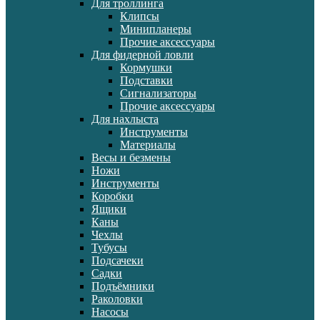
Для троллинга
Клипсы
Минипланеры
Прочие аксессуары
Для фидерной ловли
Кормушки
Подставки
Сигнализаторы
Прочие аксессуары
Для нахлыста
Инструменты
Материалы
Весы и безмены
Ножи
Инструменты
Коробки
Ящики
Каны
Чехлы
Тубусы
Подсачеки
Садки
Подъёмники
Раколовки
Насосы