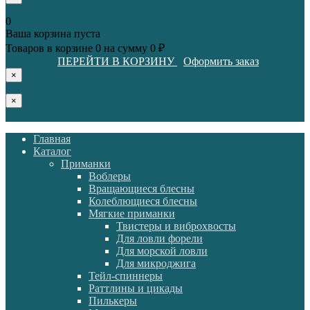
0
Ваша корзина пуста
Товаров в корзине
0
на сумму
0 ₽
ПЕРЕЙТИ В КОРЗИНУ
Оформить заказ
×
×
Главная
Каталог
Приманки
Воблеры
Вращающиеся блесны
Колеблющиеся блесны
Мягкие приманки
Твистеры и виброхвосты
Для ловли форели
Для морской ловли
Для микроджига
Тейл-спиннеры
Раттлины и цикады
Пилькеры