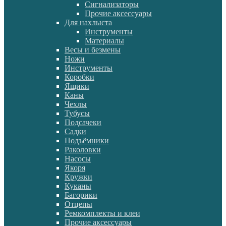
Сигнализаторы
Прочие аксессуары
Для нахлыста
Инструменты
Материалы
Весы и безмены
Ножи
Инструменты
Коробки
Ящики
Каны
Чехлы
Тубусы
Подсачеки
Садки
Подъёмники
Раколовки
Насосы
Якоря
Кружки
Куканы
Багорики
Отцепы
Ремкомплекты и клеи
Прочие аксессуары