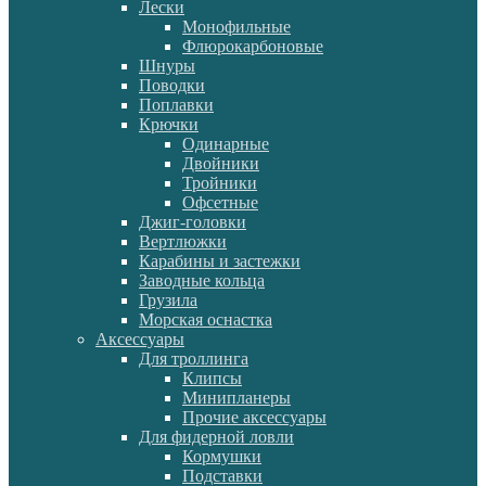
Лески
Монофильные
Флюрокарбоновые
Шнуры
Поводки
Поплавки
Крючки
Одинарные
Двойники
Тройники
Офсетные
Джиг-головки
Вертлюжки
Карабины и застежки
Заводные кольца
Грузила
Морская оснастка
Аксессуары
Для троллинга
Клипсы
Минипланеры
Прочие аксессуары
Для фидерной ловли
Кормушки
Подставки