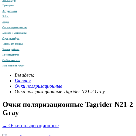
Аксессуары
Прикормки
Аттрактанты
Бойлы
Лодки
Очки поляризационные
Бинокли и монокуляры
Одежда и обувь
Товары для туризма
Зимняя рыбалка
Производители
On-line каталоги
Наш канал на Rutube
Вы здесь:
Главная
Очки поляризационные
Очки поляризационные Tagrider N21-2 Gray
Очки поляризационные Tagrider N21-2
Gray
← Очки поляризационные