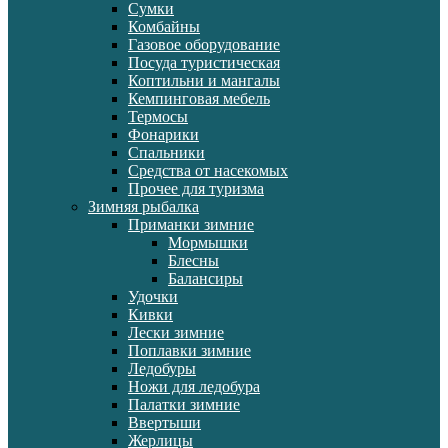
Сумки
Комбайны
Газовое оборудование
Посуда туристическая
Коптильни и мангалы
Кемпинговая мебель
Термосы
Фонарики
Спальники
Средства от насекомых
Прочее для туризма
Зимняя рыбалка
Приманки зимние
Мормышки
Блесны
Балансиры
Удочки
Кивки
Лески зимние
Поплавки зимние
Ледобуры
Ножи для ледобура
Палатки зимние
Ввертыши
Жерлицы