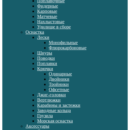
Поплавочные
Фидерные
Карповые
Матчевые
Нахлыстовые
Удилище в сборе
Оснастка
Лески
Монофильные
Флюрокарбоновые
Шнуры
Поводки
Поплавки
Крючки
Одинарные
Двойники
Тройники
Офсетные
Джиг-головки
Вертлюжки
Карабины и застежки
Заводные кольца
Грузила
Морская оснастка
Аксессуары