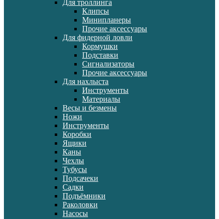
Для троллинга
Клипсы
Минипланеры
Прочие аксессуары
Для фидерной ловли
Кормушки
Подставки
Сигнализаторы
Прочие аксессуары
Для нахлыста
Инструменты
Материалы
Весы и безмены
Ножи
Инструменты
Коробки
Ящики
Каны
Чехлы
Тубусы
Подсачеки
Садки
Подъёмники
Раколовки
Насосы