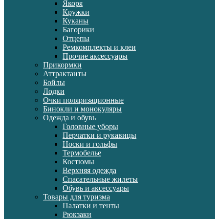
Якоря
Кружки
Куканы
Багорики
Отцепы
Ремкомплекты и клеи
Прочие аксессуары
Прикормки
Аттрактанты
Бойлы
Лодки
Очки поляризационные
Бинокли и монокуляры
Одежда и обувь
Головные уборы
Перчатки и рукавицы
Носки и гольфы
Термобелье
Костюмы
Верхняя одежда
Спасательные жилеты
Обувь и аксессуары
Товары для туризма
Палатки и тенты
Рюкзаки