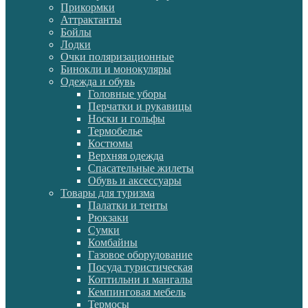
Прикормки
Аттрактанты
Бойлы
Лодки
Очки поляризационные
Бинокли и монокуляры
Одежда и обувь
Головные уборы
Перчатки и рукавицы
Носки и гольфы
Термобелье
Костюмы
Верхняя одежда
Спасательные жилеты
Обувь и аксессуары
Товары для туризма
Палатки и тенты
Рюкзаки
Сумки
Комбайны
Газовое оборудование
Посуда туристическая
Коптильни и мангалы
Кемпинговая мебель
Термосы