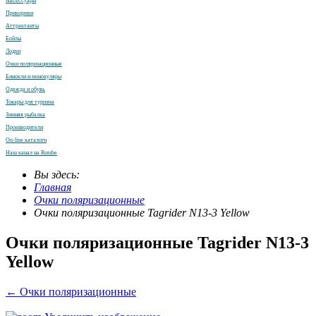
Аксессуары
Прикормки
Аттрактанты
Бойлы
Лодки
Очки поляризационные
Бинокли и монокуляры
Одежда и обувь
Товары для туризма
Зимняя рыбалка
Производители
On-line каталоги
Наш канал на Rutube
Вы здесь:
Главная
Очки поляризационные
Очки поляризационные Tagrider N13-3 Yellow
Очки поляризационные Tagrider N13-3
Yellow
← Очки поляризационные