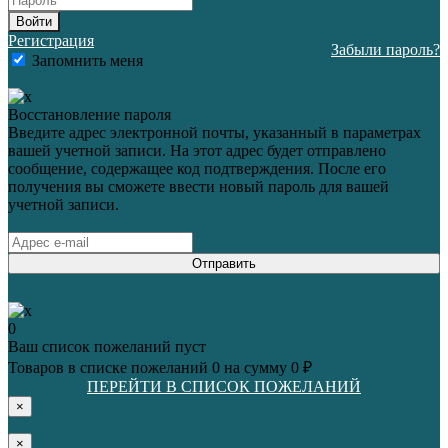
Войти
Регистрация
Забыли пароль?
Запомнить меня
Восстановление пароля
Введите адрес электронной почты, указанный в параметрах
вашей учетной записи. На этот адрес будет отправлено
сообщение, содержащее код подтверждения. После его
получения вы сможете ввести новый пароль для вашей
учетной записи.
Отправить
0
Ваш список пожеланий пуст
Товаров в списке пожеланий
0
на сумму
0 ₽
ПЕРЕЙТИ В СПИСОК ПОЖЕЛАНИЙ
×
×