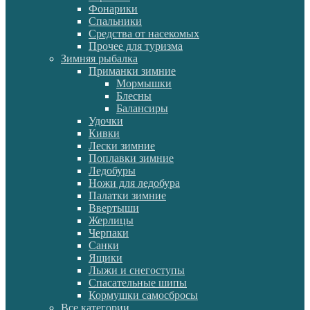
Фонарики
Спальники
Средства от насекомых
Прочее для туризма
Зимняя рыбалка
Приманки зимние
Мормышки
Блесны
Балансиры
Удочки
Кивки
Лески зимние
Поплавки зимние
Ледобуры
Ножи для ледобура
Палатки зимние
Ввертыши
Жерлицы
Черпаки
Санки
Ящики
Лыжи и снегоступы
Спасательные шипы
Кормушки самосбросы
Все категории