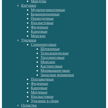
Мандулы
Катушки
Мультипликаторные
Безынерционные
Проводочные
Нахлыстовые
Фидерные
Карповые
Морские
Удилища
Спиннинговые
Штекерные
Телескопические
Троллинговые
Морские
Кастинговые
Мормышинговые
Запасные вершинки
Поплавочные
Фидерные
Карповые
Матчевые
Нахлыстовые
Удилище в сборе
Оснастка