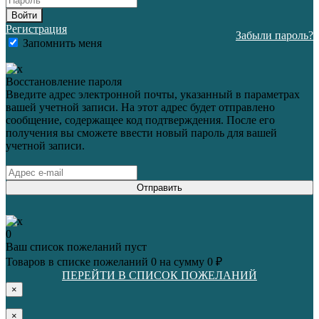
Войти
Регистрация
Забыли пароль?
Запомнить меня
Восстановление пароля
Введите адрес электронной почты, указанный в параметрах
вашей учетной записи. На этот адрес будет отправлено
сообщение, содержащее код подтверждения. После его
получения вы сможете ввести новый пароль для вашей
учетной записи.
Отправить
0
Ваш список пожеланий пуст
Товаров в списке пожеланий
0
на сумму
0 ₽
ПЕРЕЙТИ В СПИСОК ПОЖЕЛАНИЙ
×
×