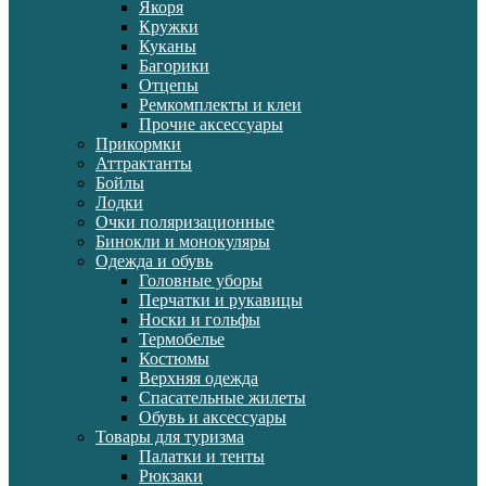
Якоря
Кружки
Куканы
Багорики
Отцепы
Ремкомплекты и клеи
Прочие аксессуары
Прикормки
Аттрактанты
Бойлы
Лодки
Очки поляризационные
Бинокли и монокуляры
Одежда и обувь
Головные уборы
Перчатки и рукавицы
Носки и гольфы
Термобелье
Костюмы
Верхняя одежда
Спасательные жилеты
Обувь и аксессуары
Товары для туризма
Палатки и тенты
Рюкзаки