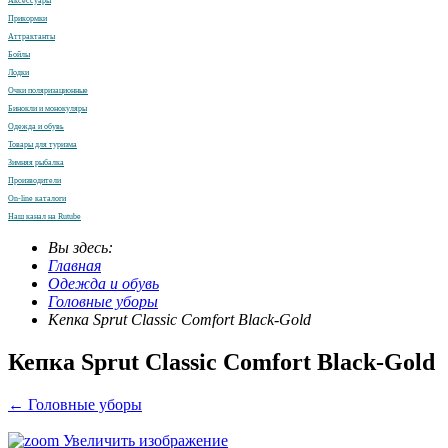
Аксессуары
Прикормки
Аттрактанты
Бойлы
Лодки
Очки поляризационные
Бинокли и монокуляры
Одежда и обувь
Товары для туризма
Зимняя рыбалка
Производители
On-line каталоги
Наш канал на Rutube
Вы здесь:
Главная
Одежда и обувь
Головные уборы
Кепка Sprut Classic Comfort Black-Gold
Кепка Sprut Classic Comfort Black-Gold
← Головные уборы
Увеличить изображение