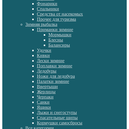
Фонарики
Спальники
Средства от насекомых
Прочее для туризма
Зимняя рыбалка
Приманки зимние
Мормышки
Блесны
Балансиры
Удочки
Кивки
Лески зимние
Поплавки зимние
Ледобуры
Ножи для ледобура
Палатки зимние
Ввертыши
Жерлицы
Черпаки
Санки
Ящики
Лыжи и снегоступы
Спасательные шипы
Кормушки самосбросы
Все категории