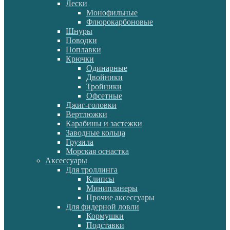
Лески
Монофильные
Флюрокарбоновые
Шнуры
Поводки
Поплавки
Крючки
Одинарные
Двойники
Тройники
Офсетные
Джиг-головки
Вертлюжки
Карабины и застежки
Заводные кольца
Грузила
Морская оснастка
Аксессуары
Для троллинга
Клипсы
Минипланеры
Прочие аксессуары
Для фидерной ловли
Кормушки
Подставки