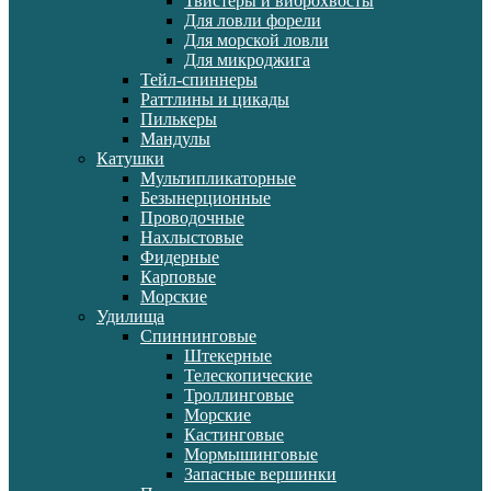
Твистеры и виброхвосты
Для ловли форели
Для морской ловли
Для микроджига
Тейл-спиннеры
Раттлины и цикады
Пилькеры
Мандулы
Катушки
Мультипликаторные
Безынерционные
Проводочные
Нахлыстовые
Фидерные
Карповые
Морские
Удилища
Спиннинговые
Штекерные
Телескопические
Троллинговые
Морские
Кастинговые
Мормышинговые
Запасные вершинки