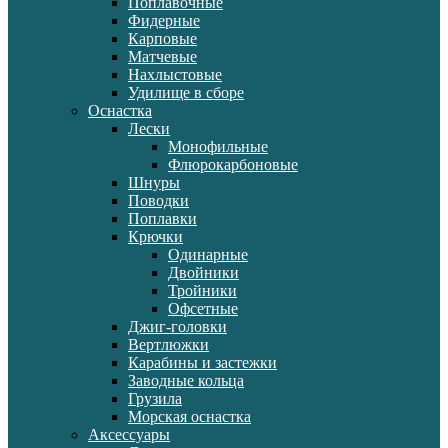
Поплавочные
Фидерные
Карповые
Матчевые
Нахлыстовые
Удилище в сборе
Оснастка
Лески
Монофильные
Флюрокарбоновые
Шнуры
Поводки
Поплавки
Крючки
Одинарные
Двойники
Тройники
Офсетные
Джиг-головки
Вертлюжки
Карабины и застежки
Заводные кольца
Грузила
Морская оснастка
Аксессуары