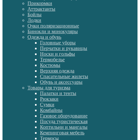
Прикормки
Аттрактанты
Бойлы
Лодки
Очки поляризационные
Бинокли и монокуляры
Одежда и обувь
Головные уборы
Перчатки и рукавицы
Носки и гольфы
Термобелье
Костюмы
Верхняя одежда
Спасательные жилеты
Обувь и аксессуары
Товары для туризма
Палатки и тенты
Рюкзаки
Сумки
Комбайны
Газовое оборудование
Посуда туристическая
Коптильни и мангалы
Кемпинговая мебель
Термосы