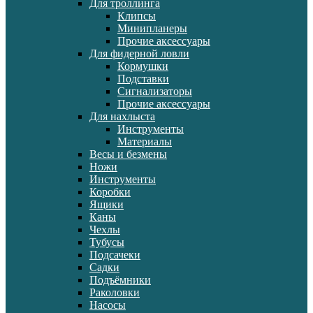
Для троллинга
Клипсы
Минипланеры
Прочие аксессуары
Для фидерной ловли
Кормушки
Подставки
Сигнализаторы
Прочие аксессуары
Для нахлыста
Инструменты
Материалы
Весы и безмены
Ножи
Инструменты
Коробки
Ящики
Каны
Чехлы
Тубусы
Подсачеки
Садки
Подъёмники
Раколовки
Насосы