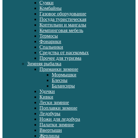
Сумки
Комбайны
Газовое оборудование
Посуда туристическая
Коптильни и мангалы
Кемпинговая мебель
Термосы
Фонарики
Спальники
Средства от насекомых
Прочее для туризма
Зимняя рыбалка
Приманки зимние
Мормышки
Блесны
Балансиры
Удочки
Кивки
Лески зимние
Поплавки зимние
Ледобуры
Ножи для ледобура
Палатки зимние
Ввертыши
Жерлицы