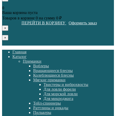
0
Ваша корзина пуста
Товаров в корзине
0
на сумму
0 ₽
ПЕРЕЙТИ В КОРЗИНУ
Оформить заказ
×
×
Главная
Каталог
Приманки
Воблеры
Вращающиеся блесны
Колеблющиеся блесны
Мягкие приманки
Твистеры и виброхвосты
Для ловли форели
Для морской ловли
Для микроджига
Тейл-спиннеры
Раттлины и цикады
Пилькеры