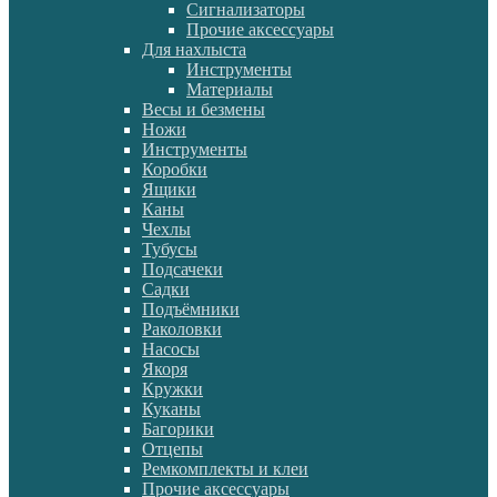
Сигнализаторы
Прочие аксессуары
Для нахлыста
Инструменты
Материалы
Весы и безмены
Ножи
Инструменты
Коробки
Ящики
Каны
Чехлы
Тубусы
Подсачеки
Садки
Подъёмники
Раколовки
Насосы
Якоря
Кружки
Куканы
Багорики
Отцепы
Ремкомплекты и клеи
Прочие аксессуары