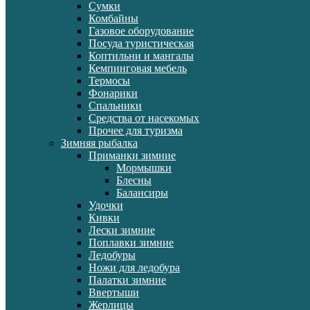
Сумки
Комбайны
Газовое оборудование
Посуда туристическая
Коптильни и мангалы
Кемпинговая мебель
Термосы
Фонарики
Спальники
Средства от насекомых
Прочее для туризма
Зимняя рыбалка
Приманки зимние
Мормышки
Блесны
Балансиры
Удочки
Кивки
Лески зимние
Поплавки зимние
Ледобуры
Ножи для ледобура
Палатки зимние
Ввертыши
Жерлицы