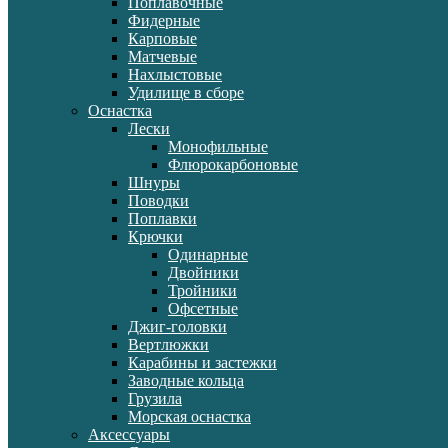
Поплавочные
Фидерные
Карповые
Матчевые
Нахлыстовые
Удилище в сборе
Оснастка
Лески
Монофильные
Флюрокарбоновые
Шнуры
Поводки
Поплавки
Крючки
Одинарные
Двойники
Тройники
Офсетные
Джиг-головки
Вертлюжки
Карабины и застежки
Заводные кольца
Грузила
Морская оснастка
Аксессуары