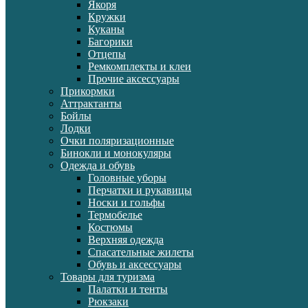
Якоря
Кружки
Куканы
Багорики
Отцепы
Ремкомплекты и клеи
Прочие аксессуары
Прикормки
Аттрактанты
Бойлы
Лодки
Очки поляризационные
Бинокли и монокуляры
Одежда и обувь
Головные уборы
Перчатки и рукавицы
Носки и гольфы
Термобелье
Костюмы
Верхняя одежда
Спасательные жилеты
Обувь и аксессуары
Товары для туризма
Палатки и тенты
Рюкзаки