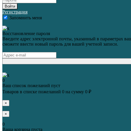
Войти
Регистрация
Запомнить меня
Восстановление пароля
Введите адрес электронной почты, указанный в параметрах ваш
сможете ввести новый пароль для вашей учетной записи.
0
Ваш список пожеланий пуст
Товаров в списке пожеланий
0
на сумму
0 ₽
×
×
0
Ваша корзина пуста