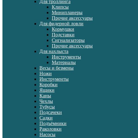
Для троллинга
Клипсы
Минипланеры
Прочие аксессуары
Для фидерной ловли
Кормушки
Подставки
Сигнализаторы
Прочие аксессуары
Для нахлыста
Инструменты
Материалы
Весы и безмены
Ножи
Инструменты
Коробки
Ящики
Каны
Чехлы
Тубусы
Подсачеки
Садки
Подъёмники
Раколовки
Насосы