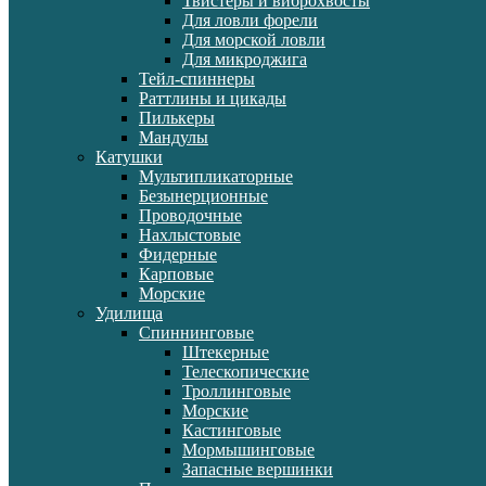
Твистеры и виброхвосты
Для ловли форели
Для морской ловли
Для микроджига
Тейл-спиннеры
Раттлины и цикады
Пилькеры
Мандулы
Катушки
Мультипликаторные
Безынерционные
Проводочные
Нахлыстовые
Фидерные
Карповые
Морские
Удилища
Спиннинговые
Штекерные
Телескопические
Троллинговые
Морские
Кастинговые
Мормышинговые
Запасные вершинки