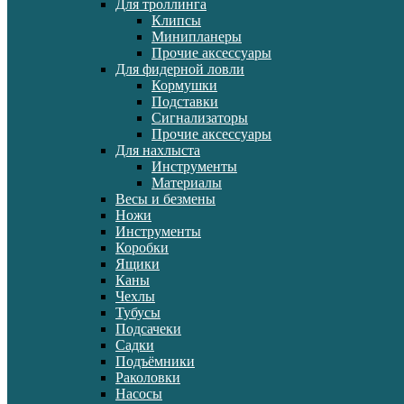
Для троллинга
Клипсы
Минипланеры
Прочие аксессуары
Для фидерной ловли
Кормушки
Подставки
Сигнализаторы
Прочие аксессуары
Для нахлыста
Инструменты
Материалы
Весы и безмены
Ножи
Инструменты
Коробки
Ящики
Каны
Чехлы
Тубусы
Подсачеки
Садки
Подъёмники
Раколовки
Насосы