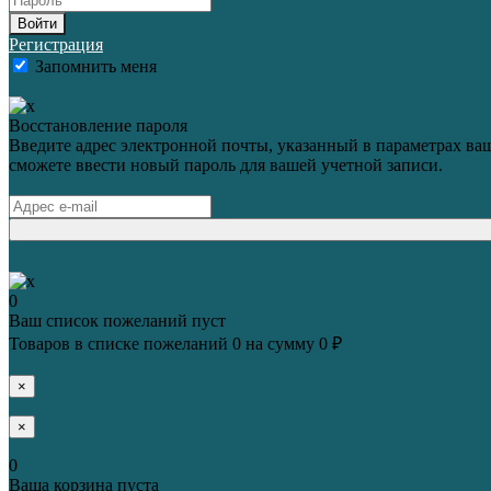
Войти
Регистрация
Запомнить меня
Восстановление пароля
Введите адрес электронной почты, указанный в параметрах ваш
сможете ввести новый пароль для вашей учетной записи.
0
Ваш список пожеланий пуст
Товаров в списке пожеланий
0
на сумму
0 ₽
×
×
0
Ваша корзина пуста