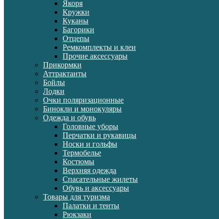
Якоря
Кружки
Куканы
Багорики
Отцепы
Ремкомплекты и клеи
Прочие аксессуары
Прикормки
Аттрактанты
Бойлы
Лодки
Очки поляризационные
Бинокли и монокуляры
Одежда и обувь
Головные уборы
Перчатки и рукавицы
Носки и гольфы
Термобелье
Костюмы
Верхняя одежда
Спасательные жилеты
Обувь и аксессуары
Товары для туризма
Палатки и тенты
Рюкзаки