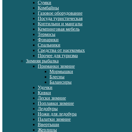
Сумки
Комбайны
Газовое оборудование
Посуда туристическая
Коптильни и мангалы
Кемпинговая мебель
Термосы
Фонарики
Спальники
Средства от насекомых
Прочее для туризма
Зимняя рыбалка
Приманки зимние
Мормышки
Блесны
Балансиры
Удочки
Кивки
Лески зимние
Поплавки зимние
Ледобуры
Ножи для ледобура
Палатки зимние
Ввертыши
Жерлицы