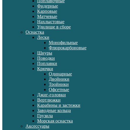
Поплавочные
Фидерные
Карповые
Матчевые
Нахлыстовые
Удилище в сборе
Оснастка
Лески
Монофильные
Флюрокарбоновые
Шнуры
Поводки
Поплавки
Крючки
Одинарные
Двойники
Тройники
Офсетные
Джиг-головки
Вертлюжки
Карабины и застежки
Заводные кольца
Грузила
Морская оснастка
Аксессуары