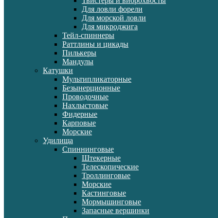
Твистеры и виброхвосты
Для ловли форели
Для морской ловли
Для микроджига
Тейл-спиннеры
Раттлины и цикады
Пилькеры
Мандулы
Катушки
Мультипликаторные
Безынерционные
Проводочные
Нахлыстовые
Фидерные
Карповые
Морские
Удилища
Спиннинговые
Штекерные
Телескопические
Троллинговые
Морские
Кастинговые
Мормышинговые
Запасные вершинки