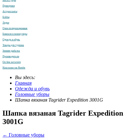
Аксессуары
Прикормки
Аттрактанты
Бойлы
Лодки
Очки поляризационные
Бинокли и монокуляры
Одежда и обувь
Товары для туризма
Зимняя рыбалка
Производители
On-line каталоги
Наш канал на Rutube
Вы здесь:
Главная
Одежда и обувь
Головные уборы
Шапка вязаная Tagrider Expedition 3001G
Шапка вязаная Tagrider Expedition
3001G
← Головные уборы