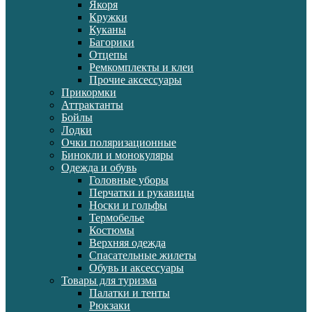
Якоря
Кружки
Куканы
Багорики
Отцепы
Ремкомплекты и клеи
Прочие аксессуары
Прикормки
Аттрактанты
Бойлы
Лодки
Очки поляризационные
Бинокли и монокуляры
Одежда и обувь
Головные уборы
Перчатки и рукавицы
Носки и гольфы
Термобелье
Костюмы
Верхняя одежда
Спасательные жилеты
Обувь и аксессуары
Товары для туризма
Палатки и тенты
Рюкзаки