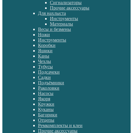
Сигнализаторы
Прочие аксессуары
Для нахлыста
Инструменты
Материалы
Весы и безмены
Ножи
Инструменты
Коробки
Ящики
Каны
Чехлы
Тубусы
Подсачеки
Садки
Подъёмники
Раколовки
Насосы
Якоря
Кружки
Куканы
Багорики
Отцепы
Ремкомплекты и клеи
Прочие аксессуары