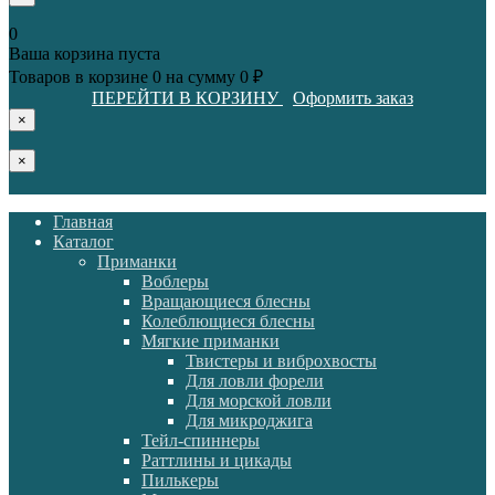
0
Ваша корзина пуста
Товаров в корзине
0
на сумму
0 ₽
ПЕРЕЙТИ В КОРЗИНУ
Оформить заказ
×
×
Главная
Каталог
Приманки
Воблеры
Вращающиеся блесны
Колеблющиеся блесны
Мягкие приманки
Твистеры и виброхвосты
Для ловли форели
Для морской ловли
Для микроджига
Тейл-спиннеры
Раттлины и цикады
Пилькеры