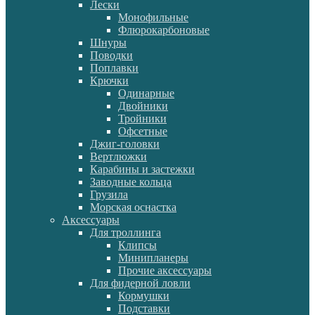
Лески
Монофильные
Флюрокарбоновые
Шнуры
Поводки
Поплавки
Крючки
Одинарные
Двойники
Тройники
Офсетные
Джиг-головки
Вертлюжки
Карабины и застежки
Заводные кольца
Грузила
Морская оснастка
Аксессуары
Для троллинга
Клипсы
Минипланеры
Прочие аксессуары
Для фидерной ловли
Кормушки
Подставки