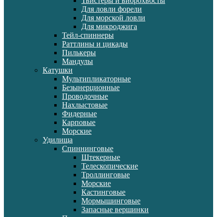
Твистеры и виброхвосты
Для ловли форели
Для морской ловли
Для микроджига
Тейл-спиннеры
Раттлины и цикады
Пилькеры
Мандулы
Катушки
Мультипликаторные
Безынерционные
Проводочные
Нахлыстовые
Фидерные
Карповые
Морские
Удилища
Спиннинговые
Штекерные
Телескопические
Троллинговые
Морские
Кастинговые
Мормышинговые
Запасные вершинки