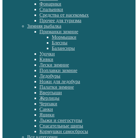
Фонарики
Спальники
Средства от насекомых
Прочее для туризма
Зимняя рыбалка
Приманки зимние
Мормышки
Блесны
Балансиры
Удочки
Кивки
Лески зимние
Поплавки зимние
Ледобуры
Ножи для ледобура
Палатки зимние
Ввертыши
Жерлицы
Черпаки
Санки
Ящики
Лыжи и снегоступы
Спасательные шипы
Кормушки самосбросы
Все категории