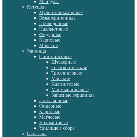
Мандулы
Катушки
Мультипликаторные
Безынерционные
Проводочные
Нахлыстовые
Фидерные
Карповые
Морские
Удилища
Спиннинговые
Штекерные
Телескопические
Троллинговые
Морские
Кастинговые
Мормышинговые
Запасные вершинки
Поплавочные
Фидерные
Карповые
Матчевые
Нахлыстовые
Удилище в сборе
Оснастка