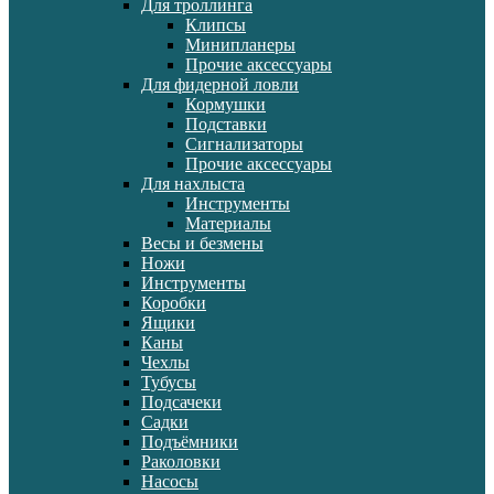
Для троллинга
Клипсы
Минипланеры
Прочие аксессуары
Для фидерной ловли
Кормушки
Подставки
Сигнализаторы
Прочие аксессуары
Для нахлыста
Инструменты
Материалы
Весы и безмены
Ножи
Инструменты
Коробки
Ящики
Каны
Чехлы
Тубусы
Подсачеки
Садки
Подъёмники
Раколовки
Насосы