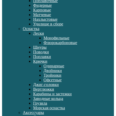
Поплавочные
Фидерные
Карповые
Матчевые
Нахлыстовые
Удилище в сборе
Оснастка
Лески
Монофильные
Флюрокарбоновые
Шнуры
Поводки
Поплавки
Крючки
Одинарные
Двойники
Тройники
Офсетные
Джиг-головки
Вертлюжки
Карабины и застежки
Заводные кольца
Грузила
Морская оснастка
Аксессуары