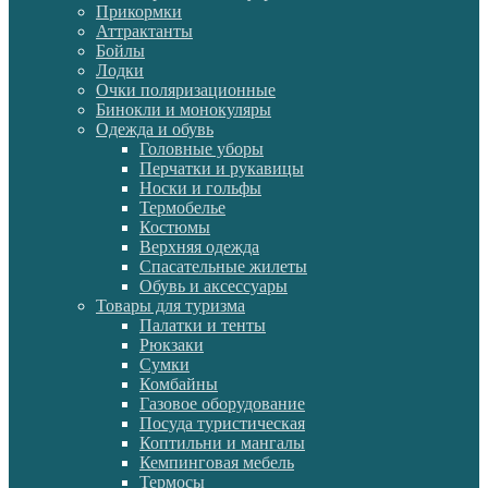
Прикормки
Аттрактанты
Бойлы
Лодки
Очки поляризационные
Бинокли и монокуляры
Одежда и обувь
Головные уборы
Перчатки и рукавицы
Носки и гольфы
Термобелье
Костюмы
Верхняя одежда
Спасательные жилеты
Обувь и аксессуары
Товары для туризма
Палатки и тенты
Рюкзаки
Сумки
Комбайны
Газовое оборудование
Посуда туристическая
Коптильни и мангалы
Кемпинговая мебель
Термосы