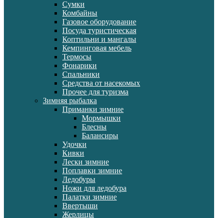
Сумки
Комбайны
Газовое оборудование
Посуда туристическая
Коптильни и мангалы
Кемпинговая мебель
Термосы
Фонарики
Спальники
Средства от насекомых
Прочее для туризма
Зимняя рыбалка
Приманки зимние
Мормышки
Блесны
Балансиры
Удочки
Кивки
Лески зимние
Поплавки зимние
Ледобуры
Ножи для ледобура
Палатки зимние
Ввертыши
Жерлицы