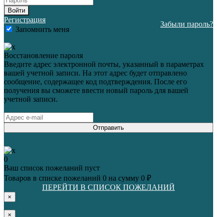
Войти
Регистрация
Забыли пароль?
Запомнить меня
Восстановление пароля
Введите адрес электронной почты, указанный в параметрах
вашей учетной записи. На этот адрес будет отправлено
сообщение, содержащее код подтверждения. После его
получения вы сможете ввести новый пароль для вашей
учетной записи.
Отправить
0
Ваш список пожеланий пуст
Товаров в списке пожеланий
0
на сумму
0 ₽
ПЕРЕЙТИ В СПИСОК ПОЖЕЛАНИЙ
×
×