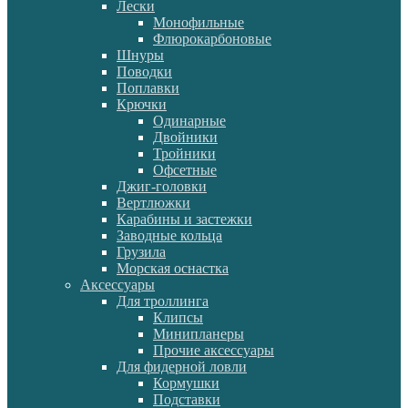
Лески
Монофильные
Флюрокарбоновые
Шнуры
Поводки
Поплавки
Крючки
Одинарные
Двойники
Тройники
Офсетные
Джиг-головки
Вертлюжки
Карабины и застежки
Заводные кольца
Грузила
Морская оснастка
Аксессуары
Для троллинга
Клипсы
Минипланеры
Прочие аксессуары
Для фидерной ловли
Кормушки
Подставки