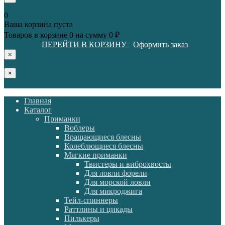
0
Ваша корзина пуста
Товаров в корзине
0
на сумму
0 ₽
ПЕРЕЙТИ В КОРЗИНУ
Оформить заказ
×
×
Главная
Каталог
Приманки
Воблеры
Вращающиеся блесны
Колеблющиеся блесны
Мягкие приманки
Твистеры и виброхвосты
Для ловли форели
Для морской ловли
Для микроджига
Тейл-спиннеры
Раттлины и цикады
Пилькеры