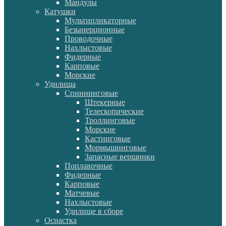
Мандулы
Катушки
Мультипликаторные
Безынерционные
Проводочные
Нахлыстовые
Фидерные
Карповые
Морские
Удилища
Спиннинговые
Штекерные
Телескопические
Троллинговые
Морские
Кастинговые
Мормышинговые
Запасные вершинки
Поплавочные
Фидерные
Карповые
Матчевые
Нахлыстовые
Удилище в сборе
Оснастка