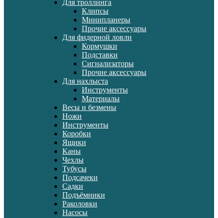
Для троллинга
Клипсы
Минипланеры
Прочие аксессуары
Для фидерной ловли
Кормушки
Подставки
Сигнализаторы
Прочие аксессуары
Для нахлыста
Инструменты
Материалы
Весы и безмены
Ножи
Инструменты
Коробки
Ящики
Каны
Чехлы
Тубусы
Подсачеки
Садки
Подъёмники
Раколовки
Насосы