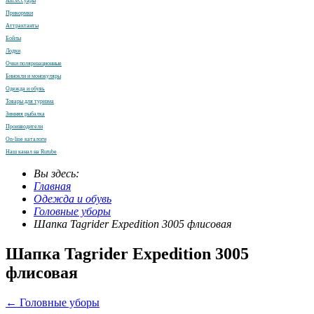
Аксессуары
Прикормки
Аттрактанты
Бойлы
Лодки
Очки поляризационные
Бинокли и монокуляры
Одежда и обувь
Товары для туризма
Зимняя рыбалка
Производители
On-line каталоги
Наш канал на Rutube
Вы здесь:
Главная
Одежда и обувь
Головные уборы
Шапка Tagrider Expedition 3005 флисовая
Шапка Tagrider Expedition 3005
флисовая
← Головные уборы