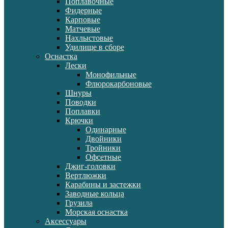
Поплавочные
Фидерные
Карповые
Матчевые
Нахлыстовые
Удилище в сборе
Оснастка
Лески
Монофильные
Флюрокарбоновые
Шнуры
Поводки
Поплавки
Крючки
Одинарные
Двойники
Тройники
Офсетные
Джиг-головки
Вертлюжки
Карабины и застежки
Заводные кольца
Грузила
Морская оснастка
Аксессуары