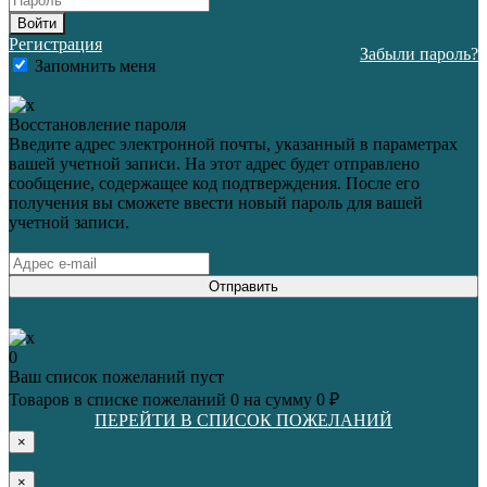
Войти
Регистрация
Забыли пароль?
Запомнить меня
Восстановление пароля
Введите адрес электронной почты, указанный в параметрах
вашей учетной записи. На этот адрес будет отправлено
сообщение, содержащее код подтверждения. После его
получения вы сможете ввести новый пароль для вашей
учетной записи.
Отправить
0
Ваш список пожеланий пуст
Товаров в списке пожеланий
0
на сумму
0 ₽
ПЕРЕЙТИ В СПИСОК ПОЖЕЛАНИЙ
×
×