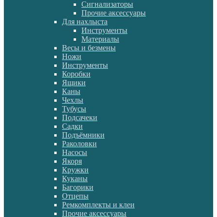
Сигнализаторы
Прочие аксессуары
Для нахлыста
Инструменты
Материалы
Весы и безмены
Ножи
Инструменты
Коробки
Ящики
Каны
Чехлы
Тубусы
Подсачеки
Садки
Подъёмники
Раколовки
Насосы
Якоря
Кружки
Куканы
Багорики
Отцепы
Ремкомплекты и клеи
Прочие аксессуары