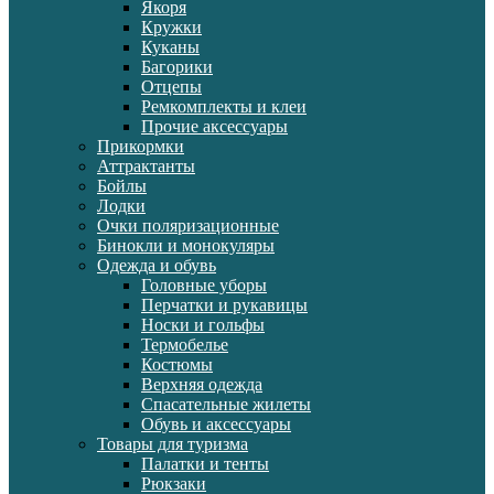
Якоря
Кружки
Куканы
Багорики
Отцепы
Ремкомплекты и клеи
Прочие аксессуары
Прикормки
Аттрактанты
Бойлы
Лодки
Очки поляризационные
Бинокли и монокуляры
Одежда и обувь
Головные уборы
Перчатки и рукавицы
Носки и гольфы
Термобелье
Костюмы
Верхняя одежда
Спасательные жилеты
Обувь и аксессуары
Товары для туризма
Палатки и тенты
Рюкзаки