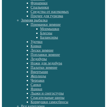
Фонарики
Спальники
Средства от насекомых
Прочее для туризма
Зимняя рыбалка
Приманки зимние
Мормышки
Блесны
Балансиры
Удочки
Кивки
Лески зимние
Поплавки зимние
Ледобуры
Ножи для ледобура
Палатки зимние
Ввертыши
Жерлицы
Черпаки
Санки
Ящики
Лыжи и снегоступы
Спасательные шипы
Кормушки самосбросы
Все категории