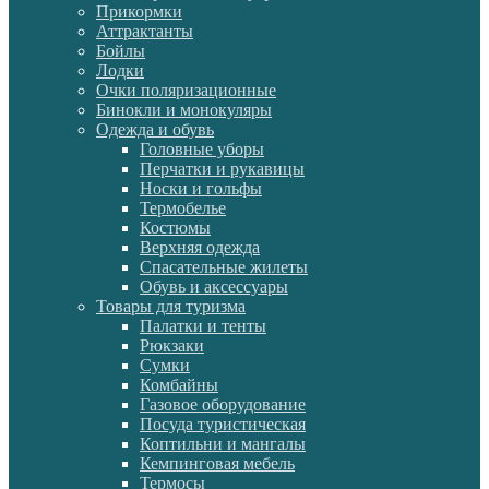
Прикормки
Аттрактанты
Бойлы
Лодки
Очки поляризационные
Бинокли и монокуляры
Одежда и обувь
Головные уборы
Перчатки и рукавицы
Носки и гольфы
Термобелье
Костюмы
Верхняя одежда
Спасательные жилеты
Обувь и аксессуары
Товары для туризма
Палатки и тенты
Рюкзаки
Сумки
Комбайны
Газовое оборудование
Посуда туристическая
Коптильни и мангалы
Кемпинговая мебель
Термосы