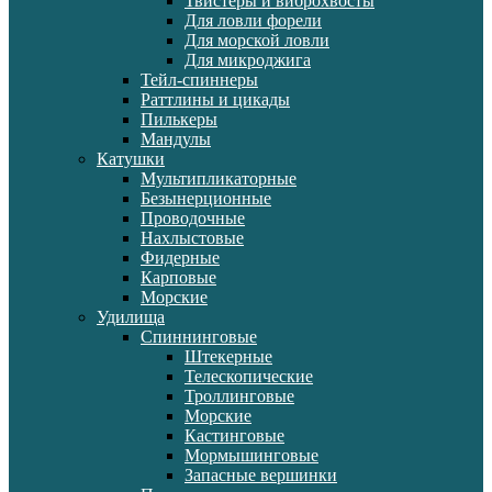
Твистеры и виброхвосты
Для ловли форели
Для морской ловли
Для микроджига
Тейл-спиннеры
Раттлины и цикады
Пилькеры
Мандулы
Катушки
Мультипликаторные
Безынерционные
Проводочные
Нахлыстовые
Фидерные
Карповые
Морские
Удилища
Спиннинговые
Штекерные
Телескопические
Троллинговые
Морские
Кастинговые
Мормышинговые
Запасные вершинки