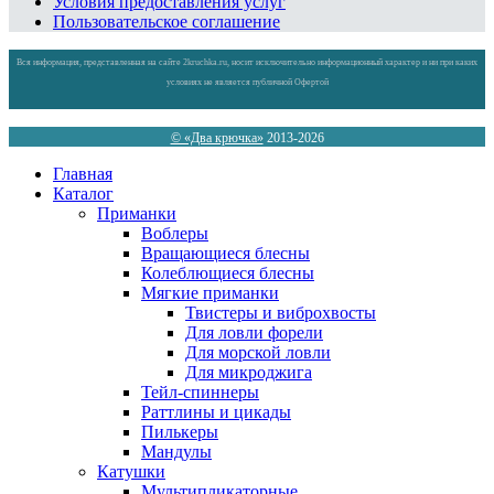
Условия предоставления услуг
Пользовательское соглашение
Вся информация, представленная на сайте 2kruchka.ru, носит исключительно информационный характер и ни при каких
условиях не является публичной Офертой
© «Два крючка»
2013-2026
Главная
Каталог
Приманки
Воблеры
Вращающиеся блесны
Колеблющиеся блесны
Мягкие приманки
Твистеры и виброхвосты
Для ловли форели
Для морской ловли
Для микроджига
Тейл-спиннеры
Раттлины и цикады
Пилькеры
Мандулы
Катушки
Мультипликаторные