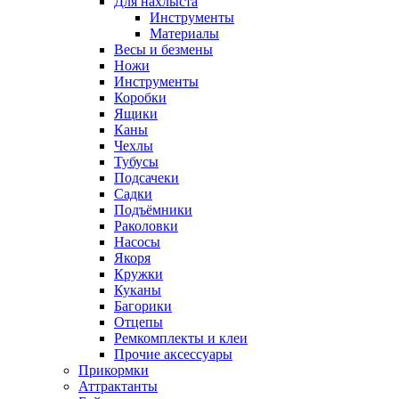
Для нахлыста
Инструменты
Материалы
Весы и безмены
Ножи
Инструменты
Коробки
Ящики
Каны
Чехлы
Тубусы
Подсачеки
Садки
Подъёмники
Раколовки
Насосы
Якоря
Кружки
Куканы
Багорики
Отцепы
Ремкомплекты и клеи
Прочие аксессуары
Прикормки
Аттрактанты