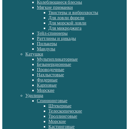
Колеблющиеся блесны
Мягкие приманки
Твистеры и виброхвосты
Для ловли форели
Для морской ловли
Для микроджига
Тейл-спиннеры
Раттлины и цикады
Пилькеры
Мандулы
Катушки
Мультипликаторные
Безынерционные
Проводочные
Нахлыстовые
Фидерные
Карповые
Морские
Удилища
Спиннинговые
Штекерные
Телескопические
Троллинговые
Морские
Кастинговые