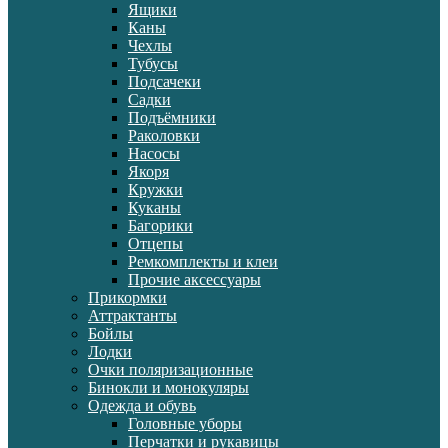
Ящики
Каны
Чехлы
Тубусы
Подсачеки
Садки
Подъёмники
Раколовки
Насосы
Якоря
Кружки
Куканы
Багорики
Отцепы
Ремкомплекты и клеи
Прочие аксессуары
Прикормки
Аттрактанты
Бойлы
Лодки
Очки поляризационные
Бинокли и монокуляры
Одежда и обувь
Головные уборы
Перчатки и рукавицы