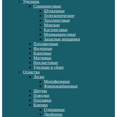
Удилища
Спиннинговые
Штекерные
Телескопические
Троллинговые
Морские
Кастинговые
Мормышинговые
Запасные вершинки
Поплавочные
Фидерные
Карповые
Матчевые
Нахлыстовые
Удилище в сборе
Оснастка
Лески
Монофильные
Флюрокарбоновые
Шнуры
Поводки
Поплавки
Крючки
Одинарные
Двойники