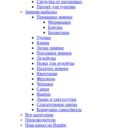
Средства от насекомых
Прочее для туризма
Зимняя рыбалка
Приманки зимние
Мормышки
Блесны
Балансиры
Удочки
Кивки
Лески зимние
Поплавки зимние
Ледобуры
Ножи для ледобура
Палатки зимние
Ввертыши
Жерлицы
Черпаки
Санки
Ящики
Лыжи и снегоступы
Спасательные шипы
Кормушки самосбросы
Все категории
Производители
Наш канал на Rutube