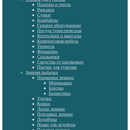
Палатки и тенты
Рюкзаки
Сумки
Комбайны
Газовое оборудование
Посуда туристическая
Коптильни и мангалы
Кемпинговая мебель
Термосы
Фонарики
Спальники
Средства от насекомых
Прочее для туризма
Зимняя рыбалка
Приманки зимние
Мормышки
Блесны
Балансиры
Удочки
Кивки
Лески зимние
Поплавки зимние
Ледобуры
Ножи для ледобура
Палатки зимние