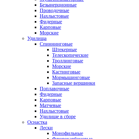
Безынерционные
Проводочные
Нахлыстовые
Фидерные
Карповые
Морские
Удилища
Спиннинговые
Штекерные
Телескопические
Троллинговые
Морские
Кастинговые
Мормышинговые
Запасные вершинки
Поплавочные
Фидерные
Карповые
Матчевые
Нахлыстовые
Удилище в сборе
Оснастка
Лески
Монофильные
Флюрокарбоновые