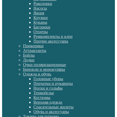
Раколовки
Насосы
Якоря
Кружки
Куканы
Багорики
Отцепы
Ремкомплекты и клеи
Прочие аксессуары
Прикормки
Аттрактанты
Бойлы
Лодки
Очки поляризационные
Бинокли и монокуляры
Одежда и обувь
Головные уборы
Перчатки и рукавицы
Носки и гольфы
Термобелье
Костюмы
Верхняя одежда
Спасательные жилеты
Обувь и аксессуары
Товары для туризма