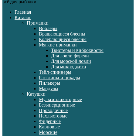
всё для рыбалки
Главная
Каталог
Приманки
Воблеры
Вращающиеся блесны
Колеблющиеся блесны
Мягкие приманки
Твистеры и виброхвосты
Для ловли форели
Для морской ловли
Для микроджига
Тейл-спиннеры
Раттлины и цикады
Пилькеры
Мандулы
Катушки
Мультипликаторные
Безынерционные
Проводочные
Нахлыстовые
Фидерные
Карповые
Морские