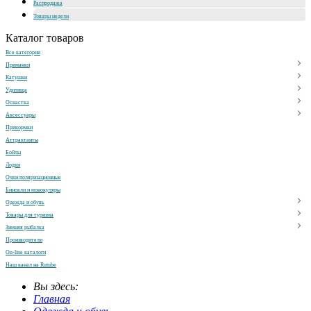
Распродажа
Товары недели
Каталог товаров
Все категории
Приманки
Катушки
Удилища
Оснастка
Аксессуары
Прикормки
Аттрактанты
Бойлы
Лодки
Очки поляризационные
Бинокли и монокуляры
Одежда и обувь
Товары для туризма
Зимняя рыбалка
Производители
On-line каталоги
Наш канал на Rutube
Вы здесь:
Главная