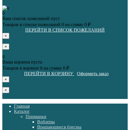
0
Ваш список пожеланий пуст
Товаров в списке пожеланий
0
на сумму
0 ₽
ПЕРЕЙТИ В СПИСОК ПОЖЕЛАНИЙ
×
×
0
Ваша корзина пуста
Товаров в корзине
0
на сумму
0 ₽
ПЕРЕЙТИ В КОРЗИНУ
Оформить заказ
×
×
Главная
Каталог
Приманки
Воблеры
Вращающиеся блесны