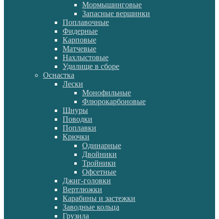
Мормышинговые
Запасные вершинки
Поплавочные
Фидерные
Карповые
Матчевые
Нахлыстовые
Удилище в сборе
Оснастка
Лески
Монофильные
Флюрокарбоновые
Шнуры
Поводки
Поплавки
Крючки
Одинарные
Двойники
Тройники
Офсетные
Джиг-головки
Вертлюжки
Карабины и застежки
Заводные кольца
Грузила