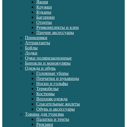
Якоря
Кружки
Куканы
Багорики
Отцепы
Ремкомплекты и клеи
Прочие аксессуары
Прикормки
Аттрактанты
Бойлы
Лодки
Очки поляризационные
Бинокли и монокуляры
Одежда и обувь
Головные уборы
Перчатки и рукавицы
Носки и гольфы
Термобелье
Костюмы
Верхняя одежда
Спасательные жилеты
Обувь и аксессуары
Товары для туризма
Палатки и тенты
Рюкзаки