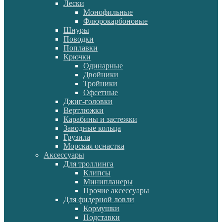
Лески
Монофильные
Флюрокарбоновые
Шнуры
Поводки
Поплавки
Крючки
Одинарные
Двойники
Тройники
Офсетные
Джиг-головки
Вертлюжки
Карабины и застежки
Заводные кольца
Грузила
Морская оснастка
Аксессуары
Для троллинга
Клипсы
Минипланеры
Прочие аксессуары
Для фидерной ловли
Кормушки
Подставки