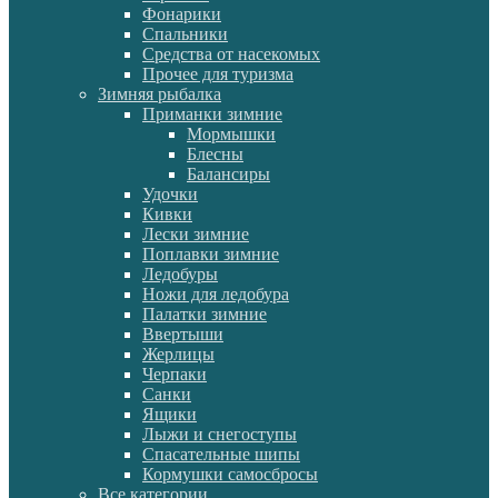
Фонарики
Спальники
Средства от насекомых
Прочее для туризма
Зимняя рыбалка
Приманки зимние
Мормышки
Блесны
Балансиры
Удочки
Кивки
Лески зимние
Поплавки зимние
Ледобуры
Ножи для ледобура
Палатки зимние
Ввертыши
Жерлицы
Черпаки
Санки
Ящики
Лыжи и снегоступы
Спасательные шипы
Кормушки самосбросы
Все категории