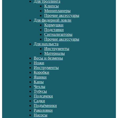
Для троллинга
Клипсы
Минипланеры
Прочие аксессуары
Для фидерной ловли
Кормушки
Подставки
Сигнализаторы
Прочие аксессуары
Для нахлыста
Инструменты
Материалы
Весы и безмены
Ножи
Инструменты
Коробки
Ящики
Каны
Чехлы
Тубусы
Подсачеки
Садки
Подъёмники
Раколовки
Насосы