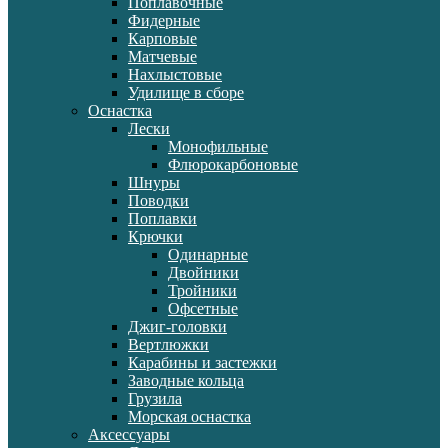
Поплавочные
Фидерные
Карповые
Матчевые
Нахлыстовые
Удилище в сборе
Оснастка
Лески
Монофильные
Флюрокарбоновые
Шнуры
Поводки
Поплавки
Крючки
Одинарные
Двойники
Тройники
Офсетные
Джиг-головки
Вертлюжки
Карабины и застежки
Заводные кольца
Грузила
Морская оснастка
Аксессуары