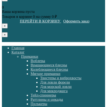
0
Ваша корзина пуста
Товаров в корзине
0
на сумму
0 ₽
ПЕРЕЙТИ В КОРЗИНУ
Оформить заказ
×
×
Главная
Каталог
Приманки
Воблеры
Вращающиеся блесны
Колеблющиеся блесны
Мягкие приманки
Твистеры и виброхвосты
Для ловли форели
Для морской ловли
Для микроджига
Тейл-спиннеры
Раттлины и цикады
Пилькеры