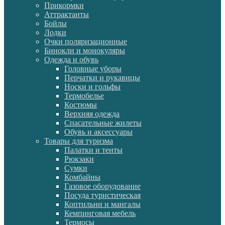
Прикормки
Аттрактанты
Бойлы
Лодки
Очки поляризационные
Бинокли и монокуляры
Одежда и обувь
Головные уборы
Перчатки и рукавицы
Носки и гольфы
Термобелье
Костюмы
Верхняя одежда
Спасательные жилеты
Обувь и аксессуары
Товары для туризма
Палатки и тенты
Рюкзаки
Сумки
Комбайны
Газовое оборудование
Посуда туристическая
Коптильни и мангалы
Кемпинговая мебель
Термосы