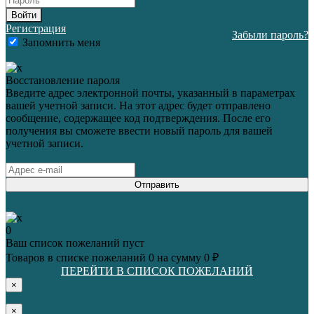
Войти
Регистрация
Забыли пароль?
Запомнить меня
Восстановление пароля
Введите адрес электронной почты, указанный в параметрах
вашей учетной записи. На этот адрес будет отправлено
сообщение, содержащее код подтверждения. После его
получения вы сможете ввести новый пароль для вашей
учетной записи.
Отправить
0
Ваш список пожеланий пуст
Товаров в списке пожеланий
0
на сумму
0 ₽
ПЕРЕЙТИ В СПИСОК ПОЖЕЛАНИЙ
×
×