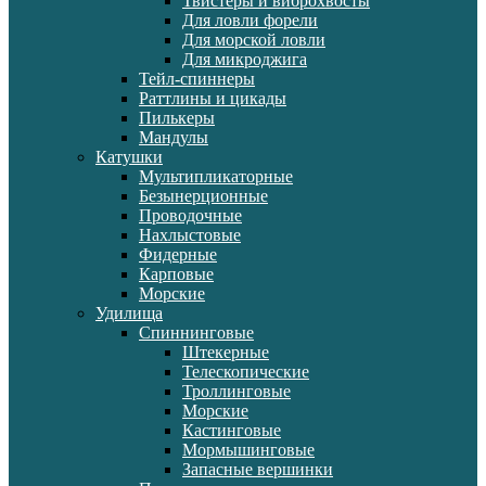
Твистеры и виброхвосты
Для ловли форели
Для морской ловли
Для микроджига
Тейл-спиннеры
Раттлины и цикады
Пилькеры
Мандулы
Катушки
Мультипликаторные
Безынерционные
Проводочные
Нахлыстовые
Фидерные
Карповые
Морские
Удилища
Спиннинговые
Штекерные
Телескопические
Троллинговые
Морские
Кастинговые
Мормышинговые
Запасные вершинки