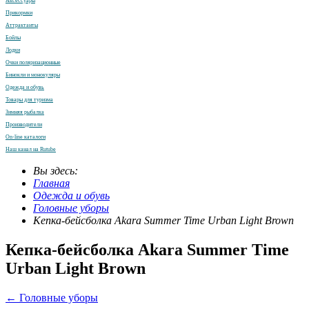
Аксессуары
Прикормки
Аттрактанты
Бойлы
Лодки
Очки поляризационные
Бинокли и монокуляры
Одежда и обувь
Товары для туризма
Зимняя рыбалка
Производители
On-line каталоги
Наш канал на Rutube
Вы здесь:
Главная
Одежда и обувь
Головные уборы
Кепка-бейсболка Akara Summer Time Urban Light Brown
Кепка-бейсболка Akara Summer Time
Urban Light Brown
← Головные уборы