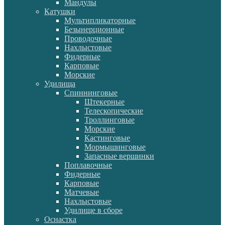
Мандулы
Катушки
Мультипликаторные
Безынерционные
Проводочные
Нахлыстовые
Фидерные
Карповые
Морские
Удилища
Спиннинговые
Штекерные
Телескопические
Троллинговые
Морские
Кастинговые
Мормышинговые
Запасные вершинки
Поплавочные
Фидерные
Карповые
Матчевые
Нахлыстовые
Удилище в сборе
Оснастка