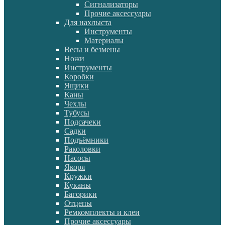
Сигнализаторы
Прочие аксессуары
Для нахлыста
Инструменты
Материалы
Весы и безмены
Ножи
Инструменты
Коробки
Ящики
Каны
Чехлы
Тубусы
Подсачеки
Садки
Подъёмники
Раколовки
Насосы
Якоря
Кружки
Куканы
Багорики
Отцепы
Ремкомплекты и клеи
Прочие аксессуары