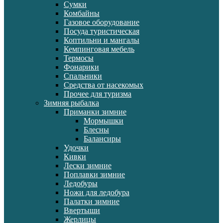
Сумки
Комбайны
Газовое оборудование
Посуда туристическая
Коптильни и мангалы
Кемпинговая мебель
Термосы
Фонарики
Спальники
Средства от насекомых
Прочее для туризма
Зимняя рыбалка
Приманки зимние
Мормышки
Блесны
Балансиры
Удочки
Кивки
Лески зимние
Поплавки зимние
Ледобуры
Ножи для ледобура
Палатки зимние
Ввертыши
Жерлицы