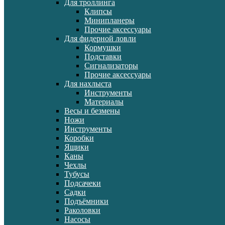
Для троллинга
Клипсы
Минипланеры
Прочие аксессуары
Для фидерной ловли
Кормушки
Подставки
Сигнализаторы
Прочие аксессуары
Для нахлыста
Инструменты
Материалы
Весы и безмены
Ножи
Инструменты
Коробки
Ящики
Каны
Чехлы
Тубусы
Подсачеки
Садки
Подъёмники
Раколовки
Насосы