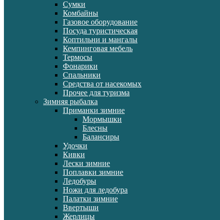
Сумки
Комбайны
Газовое оборудование
Посуда туристическая
Коптильни и мангалы
Кемпинговая мебель
Термосы
Фонарики
Спальники
Средства от насекомых
Прочее для туризма
Зимняя рыбалка
Приманки зимние
Мормышки
Блесны
Балансиры
Удочки
Кивки
Лески зимние
Поплавки зимние
Ледобуры
Ножи для ледобура
Палатки зимние
Ввертыши
Жерлицы