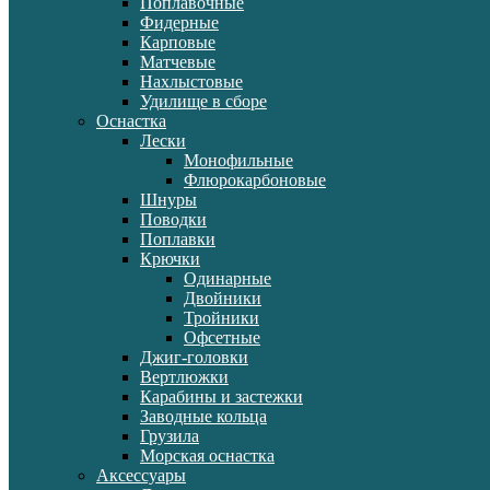
Поплавочные
Фидерные
Карповые
Матчевые
Нахлыстовые
Удилище в сборе
Оснастка
Лески
Монофильные
Флюрокарбоновые
Шнуры
Поводки
Поплавки
Крючки
Одинарные
Двойники
Тройники
Офсетные
Джиг-головки
Вертлюжки
Карабины и застежки
Заводные кольца
Грузила
Морская оснастка
Аксессуары