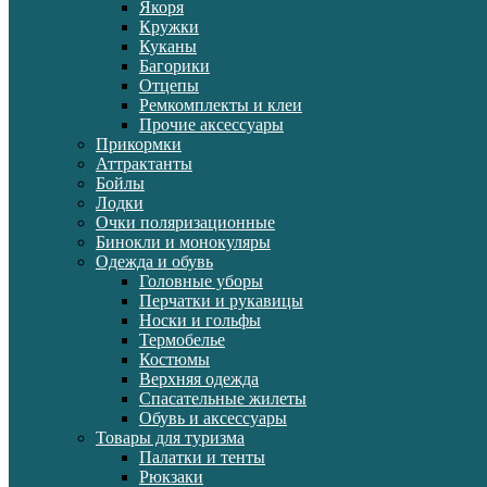
Якоря
Кружки
Куканы
Багорики
Отцепы
Ремкомплекты и клеи
Прочие аксессуары
Прикормки
Аттрактанты
Бойлы
Лодки
Очки поляризационные
Бинокли и монокуляры
Одежда и обувь
Головные уборы
Перчатки и рукавицы
Носки и гольфы
Термобелье
Костюмы
Верхняя одежда
Спасательные жилеты
Обувь и аксессуары
Товары для туризма
Палатки и тенты
Рюкзаки