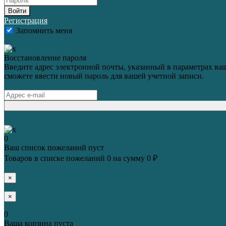
Войти
Регистрация
Запомнить меня
Восстановление пароля
Введите адрес электронной почты, указанный в параметрах ваш
сможете ввести новый пароль для вашей учетной записи.
0
Ваш список пожеланий пуст
Товаров в списке пожеланий
0
на сумму
0 ₽
×
×
0
Ваша корзина пуста