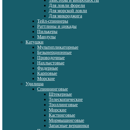
Твистеры и виброхвосты
Для ловли форели
Для морской ловли
Для микроджига
Тейл-спиннеры
Раттлины и цикады
Пилькеры
Мандулы
Катушки
Мультипликаторные
Безынерционные
Проводочные
Нахлыстовые
Фидерные
Карповые
Морские
Удилища
Спиннинговые
Штекерные
Телескопические
Троллинговые
Морские
Кастинговые
Мормышинговые
Запасные вершинки