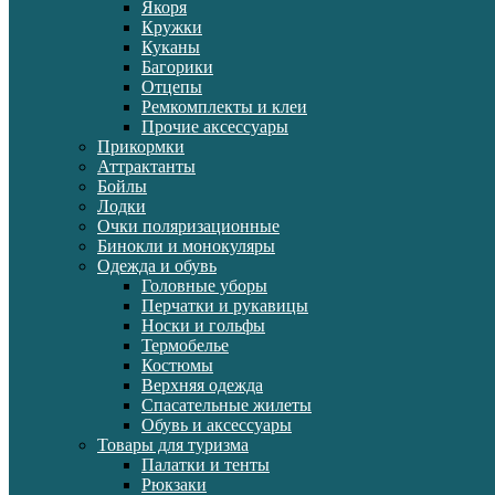
Якоря
Кружки
Куканы
Багорики
Отцепы
Ремкомплекты и клеи
Прочие аксессуары
Прикормки
Аттрактанты
Бойлы
Лодки
Очки поляризационные
Бинокли и монокуляры
Одежда и обувь
Головные уборы
Перчатки и рукавицы
Носки и гольфы
Термобелье
Костюмы
Верхняя одежда
Спасательные жилеты
Обувь и аксессуары
Товары для туризма
Палатки и тенты
Рюкзаки