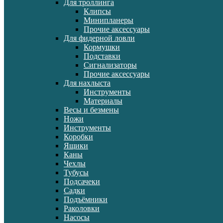
Для троллинга
Клипсы
Минипланеры
Прочие аксессуары
Для фидерной ловли
Кормушки
Подставки
Сигнализаторы
Прочие аксессуары
Для нахлыста
Инструменты
Материалы
Весы и безмены
Ножи
Инструменты
Коробки
Ящики
Каны
Чехлы
Тубусы
Подсачеки
Садки
Подъёмники
Раколовки
Насосы