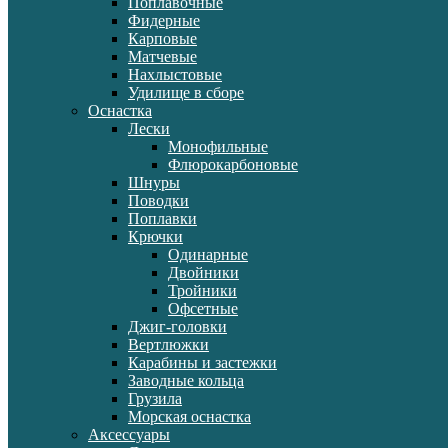
Поплавочные
Фидерные
Карповые
Матчевые
Нахлыстовые
Удилище в сборе
Оснастка
Лески
Монофильные
Флюрокарбоновые
Шнуры
Поводки
Поплавки
Крючки
Одинарные
Двойники
Тройники
Офсетные
Джиг-головки
Вертлюжки
Карабины и застежки
Заводные кольца
Грузила
Морская оснастка
Аксессуары