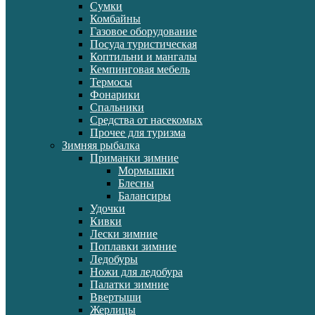
Сумки
Комбайны
Газовое оборудование
Посуда туристическая
Коптильни и мангалы
Кемпинговая мебель
Термосы
Фонарики
Спальники
Средства от насекомых
Прочее для туризма
Зимняя рыбалка
Приманки зимние
Мормышки
Блесны
Балансиры
Удочки
Кивки
Лески зимние
Поплавки зимние
Ледобуры
Ножи для ледобура
Палатки зимние
Ввертыши
Жерлицы