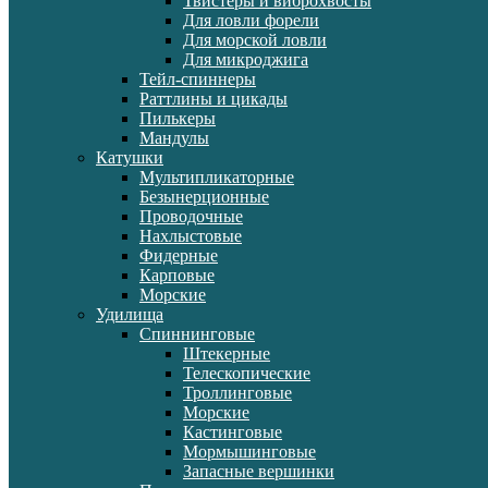
Твистеры и виброхвосты
Для ловли форели
Для морской ловли
Для микроджига
Тейл-спиннеры
Раттлины и цикады
Пилькеры
Мандулы
Катушки
Мультипликаторные
Безынерционные
Проводочные
Нахлыстовые
Фидерные
Карповые
Морские
Удилища
Спиннинговые
Штекерные
Телескопические
Троллинговые
Морские
Кастинговые
Мормышинговые
Запасные вершинки