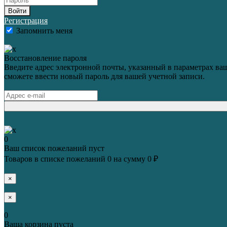
Войти
Регистрация
Запомнить меня
Восстановление пароля
Введите адрес электронной почты, указанный в параметрах ваш
сможете ввести новый пароль для вашей учетной записи.
0
Ваш список пожеланий пуст
Товаров в списке пожеланий
0
на сумму
0 ₽
×
×
0
Ваша корзина пуста