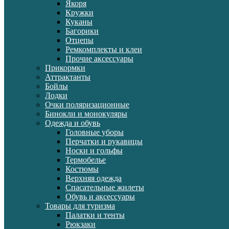
Якоря
Кружки
Куканы
Багорики
Отцепы
Ремкомплекты и клеи
Прочие аксессуары
Прикормки
Аттрактанты
Бойлы
Лодки
Очки поляризационные
Бинокли и монокуляры
Одежда и обувь
Головные уборы
Перчатки и рукавицы
Носки и гольфы
Термобелье
Костюмы
Верхняя одежда
Спасательные жилеты
Обувь и аксессуары
Товары для туризма
Палатки и тенты
Рюкзаки