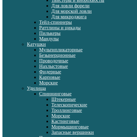
Твистеры и виброхвосты
Для ловли форели
Для морской ловли
Для микроджига
Тейл-спиннеры
Раттлины и цикады
Пилькеры
Мандулы
Катушки
Мультипликаторные
Безынерционные
Проводочные
Нахлыстовые
Фидерные
Карповые
Морские
Удилища
Спиннинговые
Штекерные
Телескопические
Троллинговые
Морские
Кастинговые
Мормышинговые
Запасные вершинки