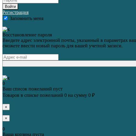
Войти
Регистрация
Запомнить меня
Восстановление пароля
Введите адрес электронной почты, указанный в параметрах ваш
сможете ввести новый пароль для вашей учетной записи.
0
Ваш список пожеланий пуст
Товаров в списке пожеланий
0
на сумму
0 ₽
×
×
0
Ваша корзина пуста