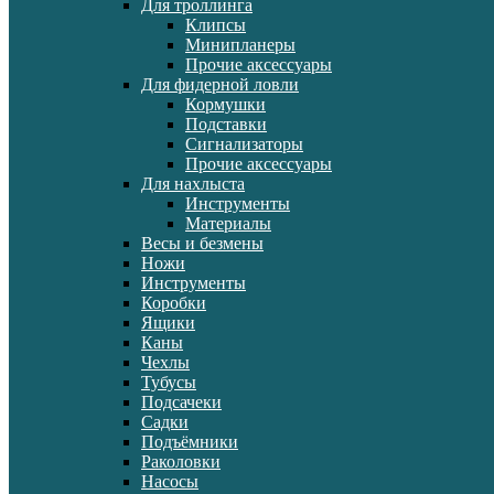
Для троллинга
Клипсы
Минипланеры
Прочие аксессуары
Для фидерной ловли
Кормушки
Подставки
Сигнализаторы
Прочие аксессуары
Для нахлыста
Инструменты
Материалы
Весы и безмены
Ножи
Инструменты
Коробки
Ящики
Каны
Чехлы
Тубусы
Подсачеки
Садки
Подъёмники
Раколовки
Насосы