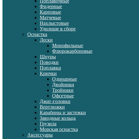
Поплавочные
Фидерные
Карповые
Матчевые
Нахлыстовые
Удилище в сборе
Оснастка
Лески
Монофильные
Флюрокарбоновые
Шнуры
Поводки
Поплавки
Крючки
Одинарные
Двойники
Тройники
Офсетные
Джиг-головки
Вертлюжки
Карабины и застежки
Заводные кольца
Грузила
Морская оснастка
Аксессуары