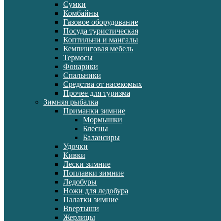
Сумки
Комбайны
Газовое оборудование
Посуда туристическая
Коптильни и мангалы
Кемпинговая мебель
Термосы
Фонарики
Спальники
Средства от насекомых
Прочее для туризма
Зимняя рыбалка
Приманки зимние
Мормышки
Блесны
Балансиры
Удочки
Кивки
Лески зимние
Поплавки зимние
Ледобуры
Ножи для ледобура
Палатки зимние
Ввертыши
Жерлицы