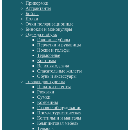
Прикормки
Аттрактанты
Бойлы
Лодки
Очки поляризационные
Бинокли и монокуляры
Одежда и обувь
Головные уборы
Перчатки и рукавицы
Носки и гольфы
Термобелье
Костюмы
Верхняя одежда
Спасательные жилеты
Обувь и аксессуары
Товары для туризма
Палатки и тенты
Рюкзаки
Сумки
Комбайны
Газовое оборудование
Посуда туристическая
Коптильни и мангалы
Кемпинговая мебель
Термосы