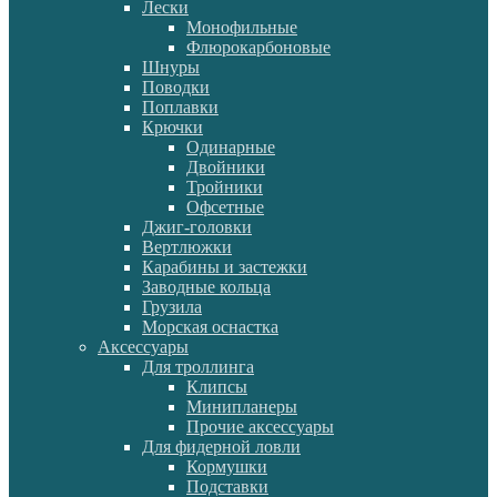
Лески
Монофильные
Флюрокарбоновые
Шнуры
Поводки
Поплавки
Крючки
Одинарные
Двойники
Тройники
Офсетные
Джиг-головки
Вертлюжки
Карабины и застежки
Заводные кольца
Грузила
Морская оснастка
Аксессуары
Для троллинга
Клипсы
Минипланеры
Прочие аксессуары
Для фидерной ловли
Кормушки
Подставки