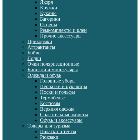
Якоря
Кружки
Куканы
Багорики
Отцепы
Ремкомплекты и клеи
Прочие аксессуары
Прикормки
Аттрактанты
Бойлы
Лодки
Очки поляризационные
Бинокли и монокуляры
Одежда и обувь
Головные уборы
Перчатки и рукавицы
Носки и гольфы
Термобелье
Костюмы
Верхняя одежда
Спасательные жилеты
Обувь и аксессуары
Товары для туризма
Палатки и тенты
Рюкзаки