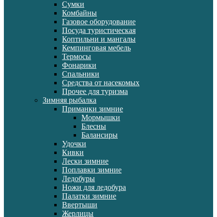
Сумки
Комбайны
Газовое оборудование
Посуда туристическая
Коптильни и мангалы
Кемпинговая мебель
Термосы
Фонарики
Спальники
Средства от насекомых
Прочее для туризма
Зимняя рыбалка
Приманки зимние
Мормышки
Блесны
Балансиры
Удочки
Кивки
Лески зимние
Поплавки зимние
Ледобуры
Ножи для ледобура
Палатки зимние
Ввертыши
Жерлицы