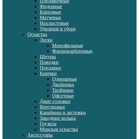
Поплавочные
Фидерные
Карповые
Матчевые
Нахлыстовые
Удилище в сборе
Оснастка
Лески
Монофильные
Флюрокарбоновые
Шнуры
Поводки
Поплавки
Крючки
Одинарные
Двойники
Тройники
Офсетные
Джиг-головки
Вертлюжки
Карабины и застежки
Заводные кольца
Грузила
Морская оснастка
Аксессуары