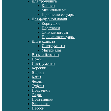
Для троллинга
Клипсы
Минипланеры
Прочие аксессуары
Для фидерной ловли
Кормушки
Подставки
Сигнализаторы
Прочие аксессуары
Для нахлыста
Инструменты
Материалы
Весы и безмены
Ножи
Инструменты
Коробки
Ящики
Каны
Чехлы
Тубусы
Подсачеки
Садки
Подъёмники
Раколовки
Насосы