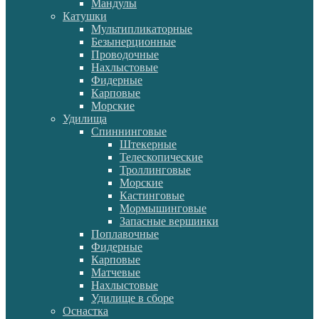
Мандулы
Катушки
Мультипликаторные
Безынерционные
Проводочные
Нахлыстовые
Фидерные
Карповые
Морские
Удилища
Спиннинговые
Штекерные
Телескопические
Троллинговые
Морские
Кастинговые
Мормышинговые
Запасные вершинки
Поплавочные
Фидерные
Карповые
Матчевые
Нахлыстовые
Удилище в сборе
Оснастка