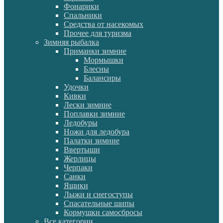
Фонарики
Спальники
Средства от насекомых
Прочее для туризма
Зимняя рыбалка
Приманки зимние
Мормышки
Блесны
Балансиры
Удочки
Кивки
Лески зимние
Поплавки зимние
Ледобуры
Ножи для ледобура
Палатки зимние
Ввертыши
Жерлицы
Черпаки
Санки
Ящики
Лыжи и снегоступы
Спасательные шипы
Кормушки самосбросы
Все категории