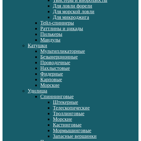
Твистеры и виброхвосты
Для ловли форели
Для морской ловли
Для микроджига
Тейл-спиннеры
Раттлины и цикады
Пилькеры
Мандулы
Катушки
Мультипликаторные
Безынерционные
Проводочные
Нахлыстовые
Фидерные
Карповые
Морские
Удилища
Спиннинговые
Штекерные
Телескопические
Троллинговые
Морские
Кастинговые
Мормышинговые
Запасные вершинки