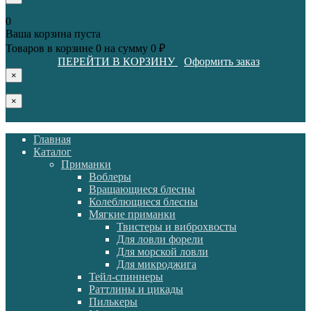
0
Ваша корзина пуста
Товаров в корзине
0
на сумму
0 ₽
ПЕРЕЙТИ В КОРЗИНУ
Оформить заказ
×
×
Главная
Каталог
Приманки
Воблеры
Вращающиеся блесны
Колеблющиеся блесны
Мягкие приманки
Твистеры и виброхвосты
Для ловли форели
Для морской ловли
Для микроджига
Тейл-спиннеры
Раттлины и цикады
Пилькеры