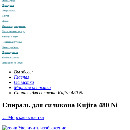
Аксессуары
Прикормки
Аттрактанты
Бойлы
Лодки
Очки поляризационные
Бинокли и монокуляры
Одежда и обувь
Товары для туризма
Зимняя рыбалка
Производители
On-line каталоги
Наш канал на Rutube
Вы здесь:
Главная
Оснастка
Морская оснастка
Спираль для силикона Kujira 480 Ni
Спираль для силикона Kujira 480 Ni
← Морская оснастка
Увеличить изображение