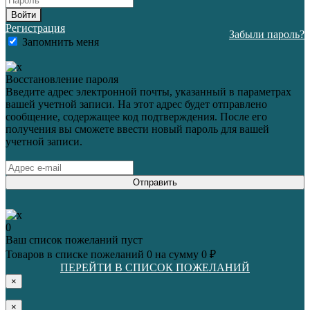
Войти
Регистрация
Забыли пароль?
Запомнить меня
Восстановление пароля
Введите адрес электронной почты, указанный в параметрах
вашей учетной записи. На этот адрес будет отправлено
сообщение, содержащее код подтверждения. После его
получения вы сможете ввести новый пароль для вашей
учетной записи.
Отправить
0
Ваш список пожеланий пуст
Товаров в списке пожеланий
0
на сумму
0 ₽
ПЕРЕЙТИ В СПИСОК ПОЖЕЛАНИЙ
×
×