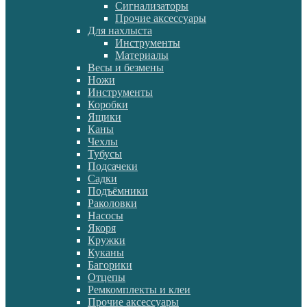
Сигнализаторы
Прочие аксессуары
Для нахлыста
Инструменты
Материалы
Весы и безмены
Ножи
Инструменты
Коробки
Ящики
Каны
Чехлы
Тубусы
Подсачеки
Садки
Подъёмники
Раколовки
Насосы
Якоря
Кружки
Куканы
Багорики
Отцепы
Ремкомплекты и клеи
Прочие аксессуары