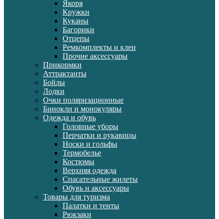
Якоря
Кружки
Куканы
Багорики
Отцепы
Ремкомплекты и клеи
Прочие аксессуары
Прикормки
Аттрактанты
Бойлы
Лодки
Очки поляризационные
Бинокли и монокуляры
Одежда и обувь
Головные уборы
Перчатки и рукавицы
Носки и гольфы
Термобелье
Костюмы
Верхняя одежда
Спасательные жилеты
Обувь и аксессуары
Товары для туризма
Палатки и тенты
Рюкзаки