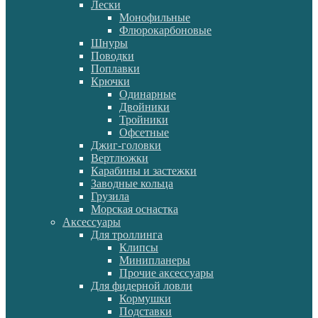
Лески
Монофильные
Флюрокарбоновые
Шнуры
Поводки
Поплавки
Крючки
Одинарные
Двойники
Тройники
Офсетные
Джиг-головки
Вертлюжки
Карабины и застежки
Заводные кольца
Грузила
Морская оснастка
Аксессуары
Для троллинга
Клипсы
Минипланеры
Прочие аксессуары
Для фидерной ловли
Кормушки
Подставки