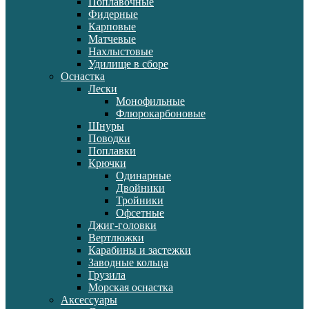
Поплавочные
Фидерные
Карповые
Матчевые
Нахлыстовые
Удилище в сборе
Оснастка
Лески
Монофильные
Флюрокарбоновые
Шнуры
Поводки
Поплавки
Крючки
Одинарные
Двойники
Тройники
Офсетные
Джиг-головки
Вертлюжки
Карабины и застежки
Заводные кольца
Грузила
Морская оснастка
Аксессуары