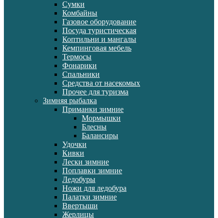
Сумки
Комбайны
Газовое оборудование
Посуда туристическая
Коптильни и мангалы
Кемпинговая мебель
Термосы
Фонарики
Спальники
Средства от насекомых
Прочее для туризма
Зимняя рыбалка
Приманки зимние
Мормышки
Блесны
Балансиры
Удочки
Кивки
Лески зимние
Поплавки зимние
Ледобуры
Ножи для ледобура
Палатки зимние
Ввертыши
Жерлицы