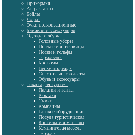
Прикормки
Аттрактанты
Бойлы
Лодки
Очки поляризационные
Бинокли и монокуляры
Одежда и обувь
Головные уборы
Перчатки и рукавицы
Носки и гольфы
Термобелье
Костюмы
Верхняя одежда
Спасательные жилеты
Обувь и аксессуары
Товары для туризма
Палатки и тенты
Рюкзаки
Сумки
Комбайны
Газовое оборудование
Посуда туристическая
Коптильни и мангалы
Кемпинговая мебель
Термосы