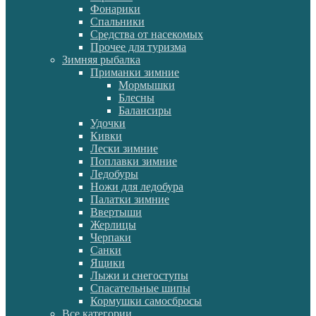
Фонарики
Спальники
Средства от насекомых
Прочее для туризма
Зимняя рыбалка
Приманки зимние
Мормышки
Блесны
Балансиры
Удочки
Кивки
Лески зимние
Поплавки зимние
Ледобуры
Ножи для ледобура
Палатки зимние
Ввертыши
Жерлицы
Черпаки
Санки
Ящики
Лыжи и снегоступы
Спасательные шипы
Кормушки самосбросы
Все категории