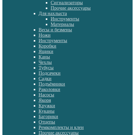
Сигнализаторы
Прочие аксессуары
Для нахлыста
Инструменты
Материалы
Весы и безмены
Ножи
Инструменты
Коробки
Ящики
Каны
Чехлы
Тубусы
Подсачеки
Садки
Подъёмники
Раколовки
Насосы
Якоря
Кружки
Куканы
Багорики
Отцепы
Ремкомплекты и клеи
Прочие аксессуары