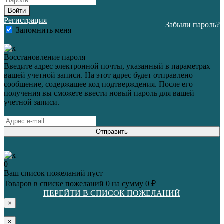
Войти
Регистрация
Забыли пароль?
Запомнить меня
Восстановление пароля
Введите адрес электронной почты, указанный в параметрах
вашей учетной записи. На этот адрес будет отправлено
сообщение, содержащее код подтверждения. После его
получения вы сможете ввести новый пароль для вашей
учетной записи.
Отправить
0
Ваш список пожеланий пуст
Товаров в списке пожеланий
0
на сумму
0 ₽
ПЕРЕЙТИ В СПИСОК ПОЖЕЛАНИЙ
×
×