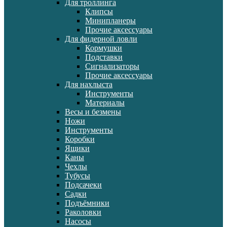
Для троллинга
Клипсы
Минипланеры
Прочие аксессуары
Для фидерной ловли
Кормушки
Подставки
Сигнализаторы
Прочие аксессуары
Для нахлыста
Инструменты
Материалы
Весы и безмены
Ножи
Инструменты
Коробки
Ящики
Каны
Чехлы
Тубусы
Подсачеки
Садки
Подъёмники
Раколовки
Насосы