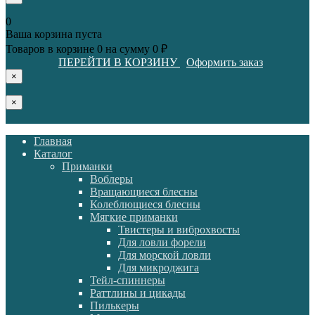
0
Ваша корзина пуста
Товаров в корзине
0
на сумму
0 ₽
ПЕРЕЙТИ В КОРЗИНУ
Оформить заказ
×
×
Главная
Каталог
Приманки
Воблеры
Вращающиеся блесны
Колеблющиеся блесны
Мягкие приманки
Твистеры и виброхвосты
Для ловли форели
Для морской ловли
Для микроджига
Тейл-спиннеры
Раттлины и цикады
Пилькеры