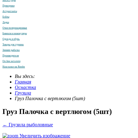
Аксессуары
Прикормки
Аттрактанты
Бойлы
Лодки
Очки поляризационные
Бинокли и монокуляры
Одежда и обувь
Товары для туризма
Зимняя рыбалка
Производители
On-line каталоги
Наш канал на Rutube
Вы здесь:
Главная
Оснастка
Грузила
Груз Палочка с вертлюгом (5шт)
Груз Палочка с вертлюгом (5шт)
← Грузила рыболовные
Увеличить изображение