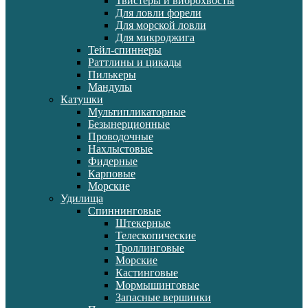
Твистеры и виброхвосты
Для ловли форели
Для морской ловли
Для микроджига
Тейл-спиннеры
Раттлины и цикады
Пилькеры
Мандулы
Катушки
Мультипликаторные
Безынерционные
Проводочные
Нахлыстовые
Фидерные
Карповые
Морские
Удилища
Спиннинговые
Штекерные
Телескопические
Троллинговые
Морские
Кастинговые
Мормышинговые
Запасные вершинки