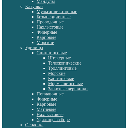
Мандулы
Катушки
Мультипликаторные
Безынерционные
Проводочные
Нахлыстовые
Фидерные
Карповые
Морские
Удилища
Спиннинговые
Штекерные
Телескопические
Троллинговые
Морские
Кастинговые
Мормышинговые
Запасные вершинки
Поплавочные
Фидерные
Карповые
Матчевые
Нахлыстовые
Удилище в сборе
Оснастка