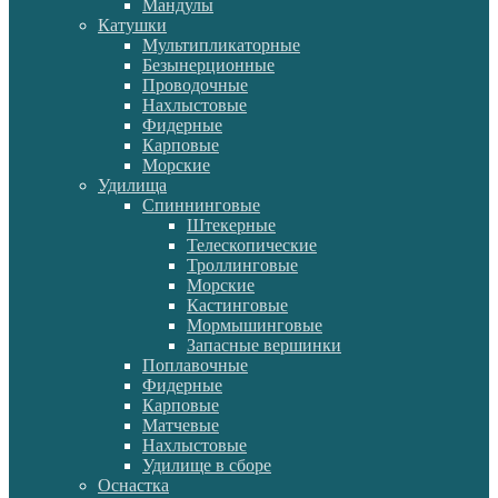
Мандулы
Катушки
Мультипликаторные
Безынерционные
Проводочные
Нахлыстовые
Фидерные
Карповые
Морские
Удилища
Спиннинговые
Штекерные
Телескопические
Троллинговые
Морские
Кастинговые
Мормышинговые
Запасные вершинки
Поплавочные
Фидерные
Карповые
Матчевые
Нахлыстовые
Удилище в сборе
Оснастка