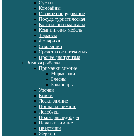
Сумки
Комбайны
Газовое оборудование
Посуда туристическая
Коптильни и мангалы
Кемпинговая мебель
Термосы
Фонарики
Спальники
Средства от насекомых
Прочее для туризма
Зимняя рыбалка
Приманки зимние
Мормышки
Блесны
Балансиры
Удочки
Кивки
Лески зимние
Поплавки зимние
Ледобуры
Ножи для ледобура
Палатки зимние
Ввертыши
Жерлицы