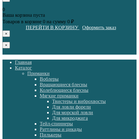
0
Ваша корзина пуста
Товаров в корзине
0
на сумму
0 ₽
ПЕРЕЙТИ В КОРЗИНУ
Оформить заказ
×
×
Главная
Каталог
Приманки
Воблеры
Вращающиеся блесны
Колеблющиеся блесны
Мягкие приманки
Твистеры и виброхвосты
Для ловли форели
Для морской ловли
Для микроджига
Тейл-спиннеры
Раттлины и цикады
Пилькеры