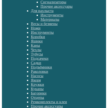
Сигнализаторы
Прочие аксессуары
Для нахлыста
Инструменты
Материалы
Весы и безмены
Ножи
Инструменты
Коробки
Ящики
Каны
Чехлы
Тубусы
Подсачеки
Садки
Подъёмники
Раколовки
Насосы
Якоря
Кружки
Куканы
Багорики
Отцепы
Ремкомплекты и клеи
Прочие аксессуары