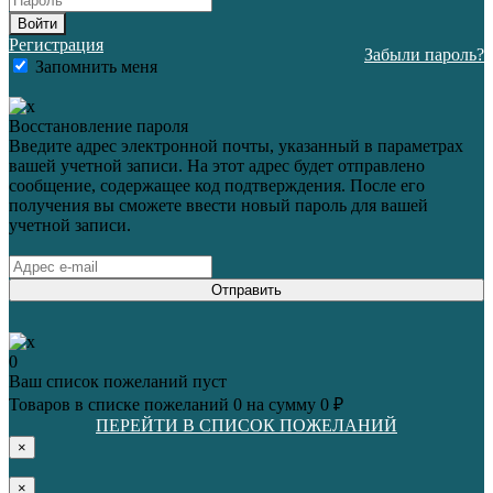
Войти
Регистрация
Забыли пароль?
Запомнить меня
Восстановление пароля
Введите адрес электронной почты, указанный в параметрах
вашей учетной записи. На этот адрес будет отправлено
сообщение, содержащее код подтверждения. После его
получения вы сможете ввести новый пароль для вашей
учетной записи.
Отправить
0
Ваш список пожеланий пуст
Товаров в списке пожеланий
0
на сумму
0 ₽
ПЕРЕЙТИ В СПИСОК ПОЖЕЛАНИЙ
×
×