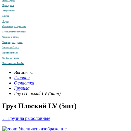
Аксессуары
Прикормки
Аттрактанты
Бойлы
Лодки
Очки поляризационные
Бинокли и монокуляры
Одежда и обувь
Товары для туризма
Зимняя рыбалка
Производители
On-line каталоги
Наш канал на Rutube
Вы здесь:
Главная
Оснастка
Грузила
Груз Плоский LV (5шт)
Груз Плоский LV (5шт)
← Грузила рыболовные
Увеличить изображение