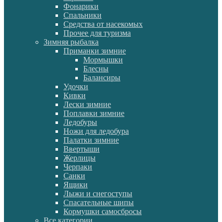
Фонарики
Спальники
Средства от насекомых
Прочее для туризма
Зимняя рыбалка
Приманки зимние
Мормышки
Блесны
Балансиры
Удочки
Кивки
Лески зимние
Поплавки зимние
Ледобуры
Ножи для ледобура
Палатки зимние
Ввертыши
Жерлицы
Черпаки
Санки
Ящики
Лыжи и снегоступы
Спасательные шипы
Кормушки самосбросы
Все категории