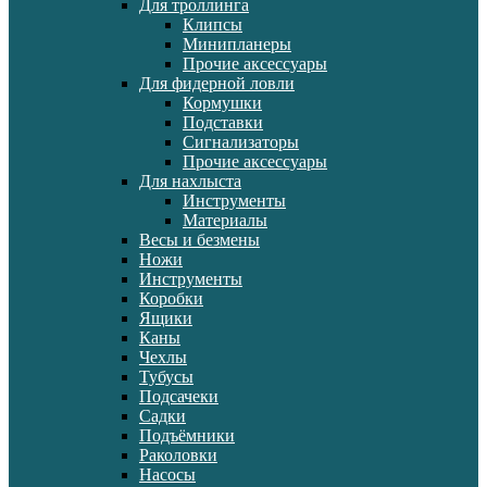
Для троллинга
Клипсы
Минипланеры
Прочие аксессуары
Для фидерной ловли
Кормушки
Подставки
Сигнализаторы
Прочие аксессуары
Для нахлыста
Инструменты
Материалы
Весы и безмены
Ножи
Инструменты
Коробки
Ящики
Каны
Чехлы
Тубусы
Подсачеки
Садки
Подъёмники
Раколовки
Насосы