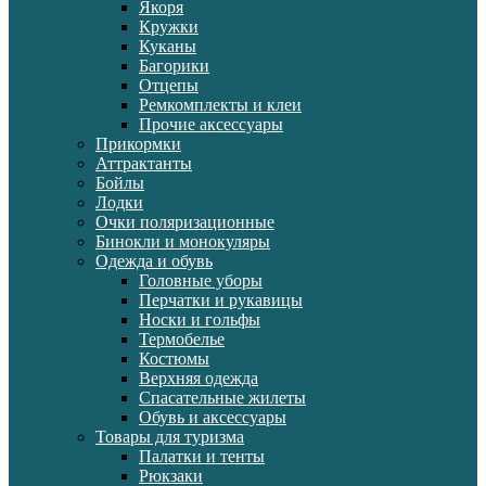
Якоря
Кружки
Куканы
Багорики
Отцепы
Ремкомплекты и клеи
Прочие аксессуары
Прикормки
Аттрактанты
Бойлы
Лодки
Очки поляризационные
Бинокли и монокуляры
Одежда и обувь
Головные уборы
Перчатки и рукавицы
Носки и гольфы
Термобелье
Костюмы
Верхняя одежда
Спасательные жилеты
Обувь и аксессуары
Товары для туризма
Палатки и тенты
Рюкзаки