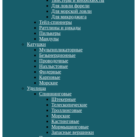
Твистеры и виброхвосты
Для ловли форели
Для морской ловли
Для микроджига
Тейл-спиннеры
Раттлины и цикады
Пилькеры
Мандулы
Катушки
Мультипликаторные
Безынерционные
Проводочные
Нахлыстовые
Фидерные
Карповые
Морские
Удилища
Спиннинговые
Штекерные
Телескопические
Троллинговые
Морские
Кастинговые
Мормышинговые
Запасные вершинки