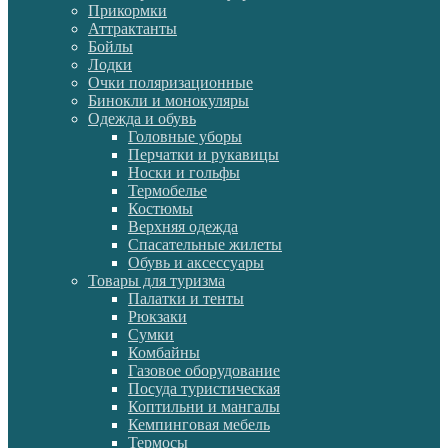
Прикормки
Аттрактанты
Бойлы
Лодки
Очки поляризационные
Бинокли и монокуляры
Одежда и обувь
Головные уборы
Перчатки и рукавицы
Носки и гольфы
Термобелье
Костюмы
Верхняя одежда
Спасательные жилеты
Обувь и аксессуары
Товары для туризма
Палатки и тенты
Рюкзаки
Сумки
Комбайны
Газовое оборудование
Посуда туристическая
Коптильни и мангалы
Кемпинговая мебель
Термосы