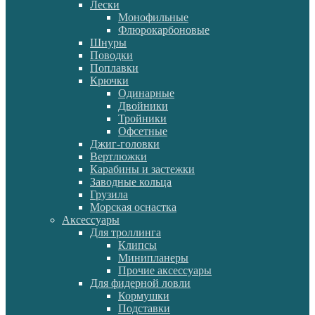
Лески
Монофильные
Флюрокарбоновые
Шнуры
Поводки
Поплавки
Крючки
Одинарные
Двойники
Тройники
Офсетные
Джиг-головки
Вертлюжки
Карабины и застежки
Заводные кольца
Грузила
Морская оснастка
Аксессуары
Для троллинга
Клипсы
Минипланеры
Прочие аксессуары
Для фидерной ловли
Кормушки
Подставки