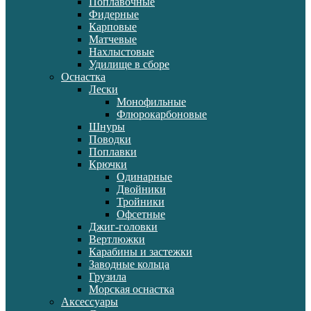
Поплавочные
Фидерные
Карповые
Матчевые
Нахлыстовые
Удилище в сборе
Оснастка
Лески
Монофильные
Флюрокарбоновые
Шнуры
Поводки
Поплавки
Крючки
Одинарные
Двойники
Тройники
Офсетные
Джиг-головки
Вертлюжки
Карабины и застежки
Заводные кольца
Грузила
Морская оснастка
Аксессуары