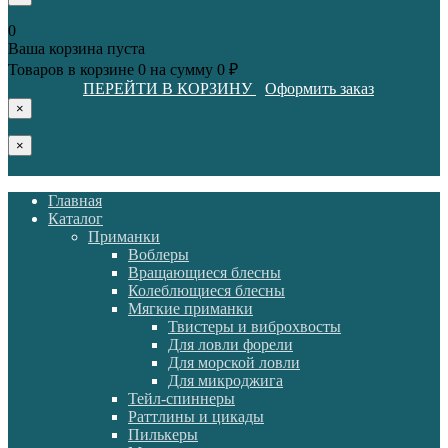
0
Ваша корзина пуста
Товаров в корзине
0
на сумму
0 ₽
ПЕРЕЙТИ В КОРЗИНУ
Оформить заказ
×
×
Главная
Каталог
Приманки
Воблеры
Вращающиеся блесны
Колеблющиеся блесны
Мягкие приманки
Твистеры и виброхвосты
Для ловли форели
Для морской ловли
Для микроджига
Тейл-спиннеры
Раттлины и цикады
Пилькеры