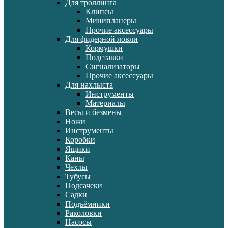
Для троллинга
Клипсы
Минипланеры
Прочие аксессуары
Для фидерной ловли
Кормушки
Подставки
Сигнализаторы
Прочие аксессуары
Для нахлыста
Инструменты
Материалы
Весы и безмены
Ножи
Инструменты
Коробки
Ящики
Каны
Чехлы
Тубусы
Подсачеки
Садки
Подъёмники
Раколовки
Насосы