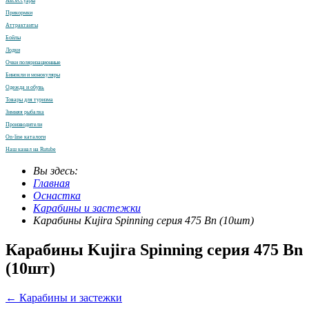
Аксессуары
Прикормки
Аттрактанты
Бойлы
Лодки
Очки поляризационные
Бинокли и монокуляры
Одежда и обувь
Товары для туризма
Зимняя рыбалка
Производители
On-line каталоги
Наш канал на Rutube
Вы здесь:
Главная
Оснастка
Карабины и застежки
Карабины Kujira Spinning серия 475 Bn (10шт)
Карабины Kujira Spinning серия 475 Bn
(10шт)
← Карабины и застежки