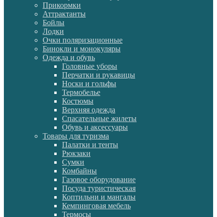
Прикормки
Аттрактанты
Бойлы
Лодки
Очки поляризационные
Бинокли и монокуляры
Одежда и обувь
Головные уборы
Перчатки и рукавицы
Носки и гольфы
Термобелье
Костюмы
Верхняя одежда
Спасательные жилеты
Обувь и аксессуары
Товары для туризма
Палатки и тенты
Рюкзаки
Сумки
Комбайны
Газовое оборудование
Посуда туристическая
Коптильни и мангалы
Кемпинговая мебель
Термосы