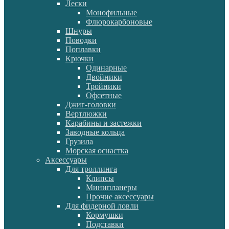
Лески
Монофильные
Флюрокарбоновые
Шнуры
Поводки
Поплавки
Крючки
Одинарные
Двойники
Тройники
Офсетные
Джиг-головки
Вертлюжки
Карабины и застежки
Заводные кольца
Грузила
Морская оснастка
Аксессуары
Для троллинга
Клипсы
Минипланеры
Прочие аксессуары
Для фидерной ловли
Кормушки
Подставки