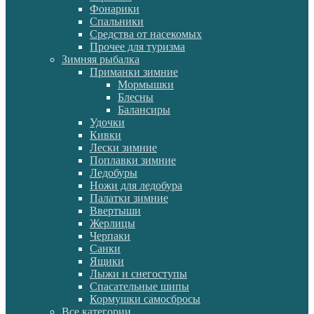
Фонарики
Спальники
Средства от насекомых
Прочее для туризма
Зимняя рыбалка
Приманки зимние
Мормышки
Блесны
Балансиры
Удочки
Кивки
Лески зимние
Поплавки зимние
Ледобуры
Ножи для ледобура
Палатки зимние
Ввертыши
Жерлицы
Черпаки
Санки
Ящики
Лыжи и снегоступы
Спасательные шипы
Кормушки самосбросы
Все категории