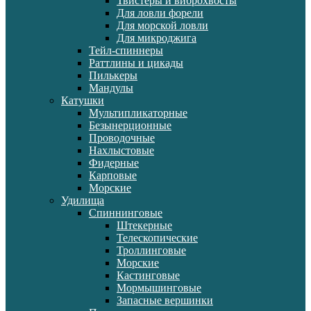
Твистеры и виброхвосты
Для ловли форели
Для морской ловли
Для микроджига
Тейл-спиннеры
Раттлины и цикады
Пилькеры
Мандулы
Катушки
Мультипликаторные
Безынерционные
Проводочные
Нахлыстовые
Фидерные
Карповые
Морские
Удилища
Спиннинговые
Штекерные
Телескопические
Троллинговые
Морские
Кастинговые
Мормышинговые
Запасные вершинки