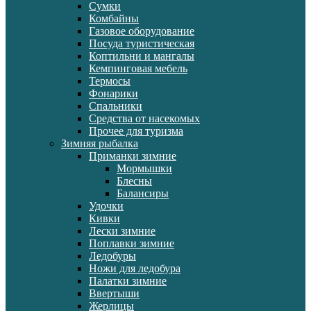
Сумки
Комбайны
Газовое оборудование
Посуда туристическая
Коптильни и мангалы
Кемпинговая мебель
Термосы
Фонарики
Спальники
Средства от насекомых
Прочее для туризма
Зимняя рыбалка
Приманки зимние
Мормышки
Блесны
Балансиры
Удочки
Кивки
Лески зимние
Поплавки зимние
Ледобуры
Ножи для ледобура
Палатки зимние
Ввертыши
Жерлицы