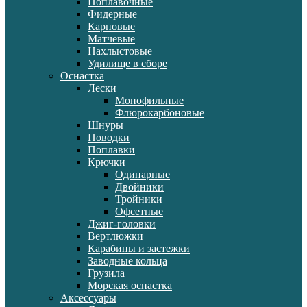
Поплавочные
Фидерные
Карповые
Матчевые
Нахлыстовые
Удилище в сборе
Оснастка
Лески
Монофильные
Флюрокарбоновые
Шнуры
Поводки
Поплавки
Крючки
Одинарные
Двойники
Тройники
Офсетные
Джиг-головки
Вертлюжки
Карабины и застежки
Заводные кольца
Грузила
Морская оснастка
Аксессуары