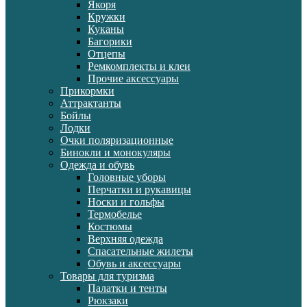
Якоря
Кружки
Куканы
Багорики
Отцепы
Ремкомплекты и клеи
Прочие аксессуары
Прикормки
Аттрактанты
Бойлы
Лодки
Очки поляризационные
Бинокли и монокуляры
Одежда и обувь
Головные уборы
Перчатки и рукавицы
Носки и гольфы
Термобелье
Костюмы
Верхняя одежда
Спасательные жилеты
Обувь и аксессуары
Товары для туризма
Палатки и тенты
Рюкзаки