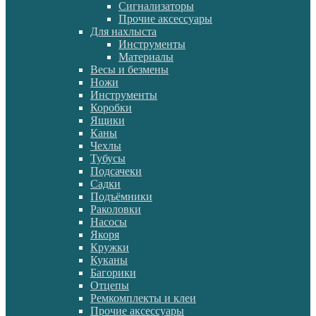
Сигнализаторы
Прочие аксессуары
Для нахлыста
Инструменты
Материалы
Весы и безмены
Ножи
Инструменты
Коробки
Ящики
Каны
Чехлы
Тубусы
Подсачеки
Садки
Подъёмники
Раколовки
Насосы
Якоря
Кружки
Куканы
Багорики
Отцепы
Ремкомплекты и клеи
Прочие аксессуары