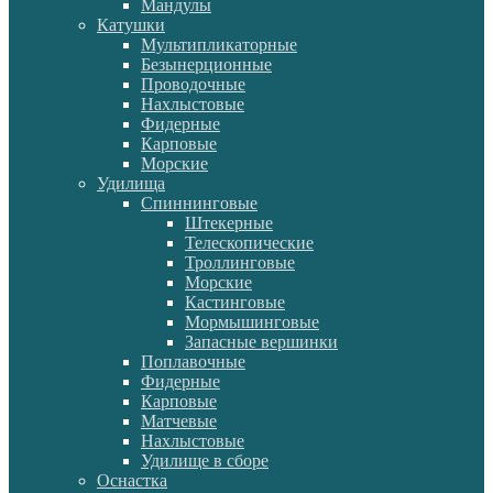
Мандулы
Катушки
Мультипликаторные
Безынерционные
Проводочные
Нахлыстовые
Фидерные
Карповые
Морские
Удилища
Спиннинговые
Штекерные
Телескопические
Троллинговые
Морские
Кастинговые
Мормышинговые
Запасные вершинки
Поплавочные
Фидерные
Карповые
Матчевые
Нахлыстовые
Удилище в сборе
Оснастка