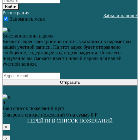
Войти
Регистрация
Забыли пароль?
Запомнить меня
Восстановление пароля
Введите адрес электронной почты, указанный в параметрах
вашей учетной записи. На этот адрес будет отправлено
сообщение, содержащее код подтверждения. После его
получения вы сможете ввести новый пароль для вашей
учетной записи.
Отправить
0
Ваш список пожеланий пуст
Товаров в списке пожеланий
0
на сумму
0 ₽
ПЕРЕЙТИ В СПИСОК ПОЖЕЛАНИЙ
×
×