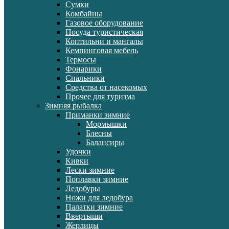
Сумки
Комбайны
Газовое оборудование
Посуда туристическая
Коптильни и мангалы
Кемпинговая мебель
Термосы
Фонарики
Спальники
Средства от насекомых
Прочее для туризма
Зимняя рыбалка
Приманки зимние
Мормышки
Блесны
Балансиры
Удочки
Кивки
Лески зимние
Поплавки зимние
Ледобуры
Ножи для ледобура
Палатки зимние
Ввертыши
Жерлицы