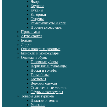
Якоря
Кружки
Куканы
Багорики
Отцепы
Ремкомплекты и клеи
Прочие аксессуары
Прикормки
Аттрактанты
Бойлы
Лодки
Очки поляризационные
Бинокли и монокуляры
Одежда и обувь
Головные уборы
Перчатки и рукавицы
Носки и гольфы
Термобелье
Костюмы
Верхняя одежда
Спасательные жилеты
Обувь и аксессуары
Товары для туризма
Палатки и тенты
Рюкзаки