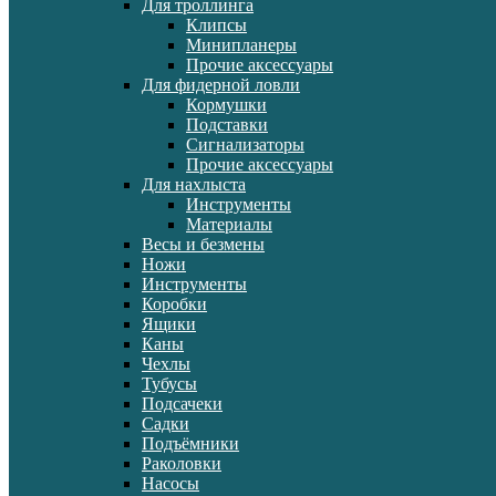
Для троллинга
Клипсы
Минипланеры
Прочие аксессуары
Для фидерной ловли
Кормушки
Подставки
Сигнализаторы
Прочие аксессуары
Для нахлыста
Инструменты
Материалы
Весы и безмены
Ножи
Инструменты
Коробки
Ящики
Каны
Чехлы
Тубусы
Подсачеки
Садки
Подъёмники
Раколовки
Насосы