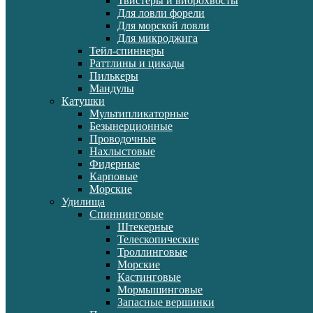
Твистеры и виброхвосты
Для ловли форели
Для морской ловли
Для микроджига
Тейл-спиннеры
Раттлины и цикады
Пилькеры
Мандулы
Катушки
Мультипликаторные
Безынерционные
Проводочные
Нахлыстовые
Фидерные
Карповые
Морские
Удилища
Спиннинговые
Штекерные
Телескопические
Троллинговые
Морские
Кастинговые
Мормышинговые
Запасные вершинки