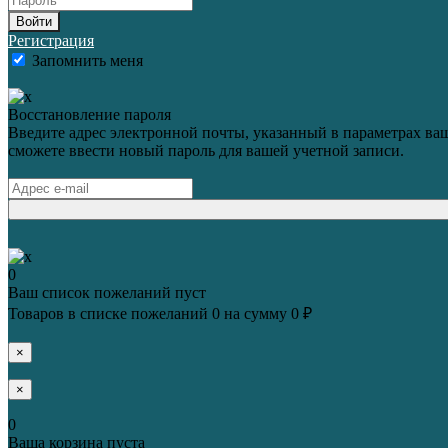
Войти
Регистрация
Запомнить меня
Восстановление пароля
Введите адрес электронной почты, указанный в параметрах ваш
сможете ввести новый пароль для вашей учетной записи.
0
Ваш список пожеланий пуст
Товаров в списке пожеланий
0
на сумму
0 ₽
×
×
0
Ваша корзина пуста