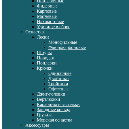
Поплавочные
Фидерные
Карповые
Матчевые
Нахлыстовые
Удилище в сборе
Оснастка
Лески
Монофильные
Флюрокарбоновые
Шнуры
Поводки
Поплавки
Крючки
Одинарные
Двойники
Тройники
Офсетные
Джиг-головки
Вертлюжки
Карабины и застежки
Заводные кольца
Грузила
Морская оснастка
Аксессуары