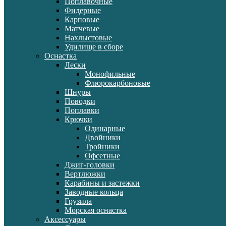
Поплавочные
Фидерные
Карповые
Матчевые
Нахлыстовые
Удилище в сборе
Оснастка
Лески
Монофильные
Флюрокарбоновые
Шнуры
Поводки
Поплавки
Крючки
Одинарные
Двойники
Тройники
Офсетные
Джиг-головки
Вертлюжки
Карабины и застежки
Заводные кольца
Грузила
Морская оснастка
Аксессуары