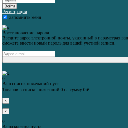
Войти
Регистрация
Запомнить меня
Восстановление пароля
Введите адрес электронной почты, указанный в параметрах ваш
сможете ввести новый пароль для вашей учетной записи.
0
Ваш список пожеланий пуст
Товаров в списке пожеланий
0
на сумму
0 ₽
×
×
0
Ваша корзина пуста