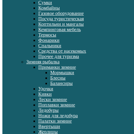
Сумки
Комбайны
Газовое оборудование
Посуда туристическая
Коптильни и мангалы
Кемпинговая мебель
Термосы
Фонарики
Спальники
Средства от насекомых
Прочее для туризма
Зимняя рыбалка
Приманки зимние
Мормышки
Блесны
Балансиры
Удочки
Кивки
Лески зимние
Поплавки зимние
Ледобуры
Ножи для ледобура
Палатки зимние
Ввертыши
Жерлицы