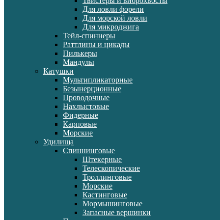
Твистеры и виброхвосты
Для ловли форели
Для морской ловли
Для микроджига
Тейл-спиннеры
Раттлины и цикады
Пилькеры
Мандулы
Катушки
Мультипликаторные
Безынерционные
Проводочные
Нахлыстовые
Фидерные
Карповые
Морские
Удилища
Спиннинговые
Штекерные
Телескопические
Троллинговые
Морские
Кастинговые
Мормышинговые
Запасные вершинки