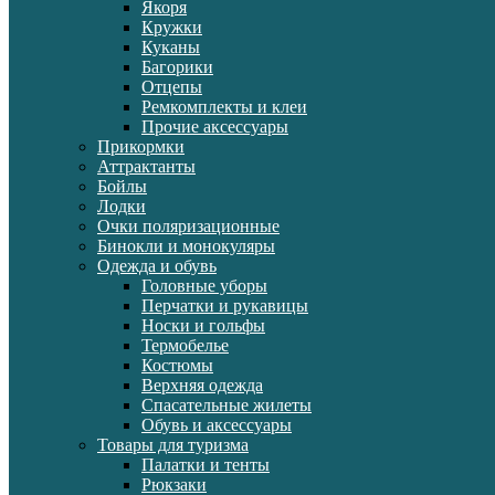
Якоря
Кружки
Куканы
Багорики
Отцепы
Ремкомплекты и клеи
Прочие аксессуары
Прикормки
Аттрактанты
Бойлы
Лодки
Очки поляризационные
Бинокли и монокуляры
Одежда и обувь
Головные уборы
Перчатки и рукавицы
Носки и гольфы
Термобелье
Костюмы
Верхняя одежда
Спасательные жилеты
Обувь и аксессуары
Товары для туризма
Палатки и тенты
Рюкзаки