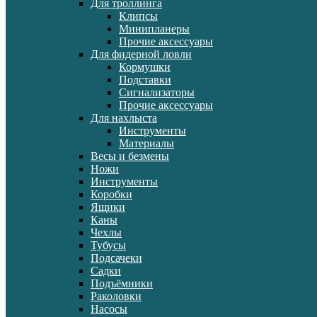
Для троллинга
Клипсы
Минипланеры
Прочие аксессуары
Для фидерной ловли
Кормушки
Подставки
Сигнализаторы
Прочие аксессуары
Для нахлыста
Инструменты
Материалы
Весы и безмены
Ножи
Инструменты
Коробки
Ящики
Каны
Чехлы
Тубусы
Подсачеки
Садки
Подъёмники
Раколовки
Насосы