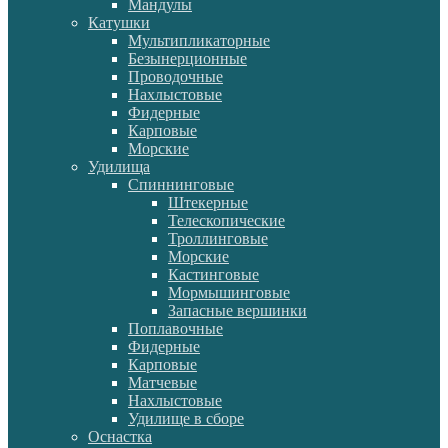
Мандулы
Катушки
Мультипликаторные
Безынерционные
Проводочные
Нахлыстовые
Фидерные
Карповые
Морские
Удилища
Спиннинговые
Штекерные
Телескопические
Троллинговые
Морские
Кастинговые
Мормышинговые
Запасные вершинки
Поплавочные
Фидерные
Карповые
Матчевые
Нахлыстовые
Удилище в сборе
Оснастка