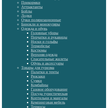
Прикормки
Аттрактанты
Бойлы
Лодки
Очки поляризационные
Бинокли и монокуляры
Одежда и обувь
Головные уборы
Перчатки и рукавицы
Носки и гольфы
Термобелье
Костюмы
Верхняя одежда
Спасательные жилеты
Обувь и аксессуары
Товары для туризма
Палатки и тенты
Рюкзаки
Сумки
Комбайны
Газовое оборудование
Посуда туристическая
Коптильни и мангалы
Кемпинговая мебель
Термосы