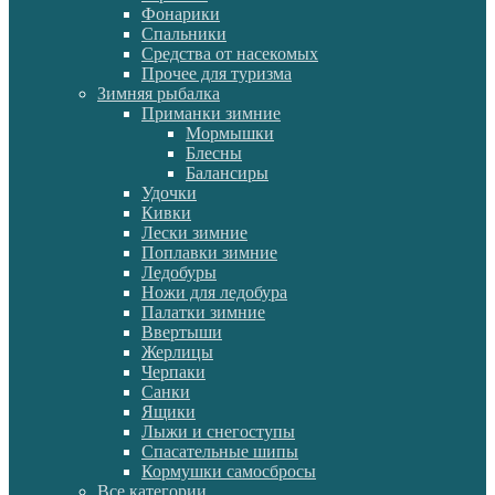
Фонарики
Спальники
Средства от насекомых
Прочее для туризма
Зимняя рыбалка
Приманки зимние
Мормышки
Блесны
Балансиры
Удочки
Кивки
Лески зимние
Поплавки зимние
Ледобуры
Ножи для ледобура
Палатки зимние
Ввертыши
Жерлицы
Черпаки
Санки
Ящики
Лыжи и снегоступы
Спасательные шипы
Кормушки самосбросы
Все категории