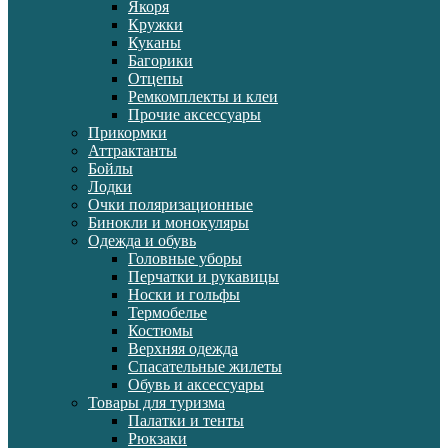
Якоря
Кружки
Куканы
Багорики
Отцепы
Ремкомплекты и клеи
Прочие аксессуары
Прикормки
Аттрактанты
Бойлы
Лодки
Очки поляризационные
Бинокли и монокуляры
Одежда и обувь
Головные уборы
Перчатки и рукавицы
Носки и гольфы
Термобелье
Костюмы
Верхняя одежда
Спасательные жилеты
Обувь и аксессуары
Товары для туризма
Палатки и тенты
Рюкзаки