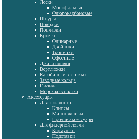
Лески
Монофильные
Флюрокарбоновые
Шнуры
Поводки
Поплавки
Крючки
Одинарные
Двойники
Тройники
Офсетные
Джиг-головки
Вертлюжки
Карабины и застежки
Заводные кольца
Грузила
Морская оснастка
Аксессуары
Для троллинга
Клипсы
Минипланеры
Прочие аксессуары
Для фидерной ловли
Кормушки
Подставки