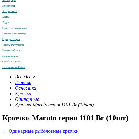
Аксессуары
Прикормки
Аттрактанты
Бойлы
Лодки
Очки поляризационные
Бинокли и монокуляры
Одежда и обувь
Товары для туризма
Зимняя рыбалка
Производители
On-line каталоги
Наш канал на Rutube
Вы здесь:
Главная
Оснастка
Крючки
Одинарные
Крючки Maruto серия 1101 Br (10шт)
Крючки Maruto серия 1101 Br (10шт)
← Одинарные рыболовные крючки