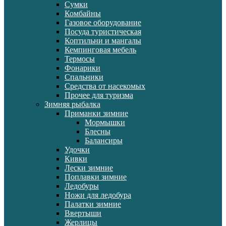
Сумки
Комбайны
Газовое оборудование
Посуда туристическая
Коптильни и мангалы
Кемпинговая мебель
Термосы
Фонарики
Спальники
Средства от насекомых
Прочее для туризма
Зимняя рыбалка
Приманки зимние
Мормышки
Блесны
Балансиры
Удочки
Кивки
Лески зимние
Поплавки зимние
Ледобуры
Ножи для ледобура
Палатки зимние
Ввертыши
Жерлицы