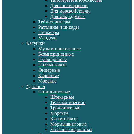
Твистеры и виброхвосты
Для ловли форели
Для морской ловли
Для микроджига
Тейл-спиннеры
Раттлины и цикады
Пилькеры
Мандулы
Катушки
Мультипликаторные
Безынерционные
Проводочные
Нахлыстовые
Фидерные
Карповые
Морские
Удилища
Спиннинговые
Штекерные
Телескопические
Троллинговые
Морские
Кастинговые
Мормышинговые
Запасные вершинки