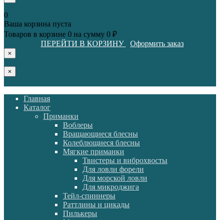
0
Ваша корзина пуста
Товаров в корзине
0
на сумму
0 ₽
ПЕРЕЙТИ В КОРЗИНУ
Оформить заказ
×
×
Главная
Каталог
Приманки
Воблеры
Вращающиеся блесны
Колеблющиеся блесны
Мягкие приманки
Твистеры и виброхвосты
Для ловли форели
Для морской ловли
Для микроджига
Тейл-спиннеры
Раттлины и цикады
Пилькеры