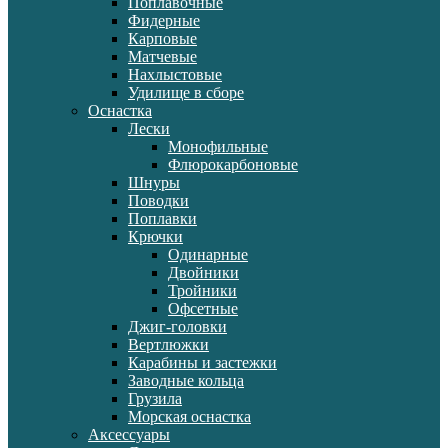
Поплавочные
Фидерные
Карповые
Матчевые
Нахлыстовые
Удилище в сборе
Оснастка
Лески
Монофильные
Флюрокарбоновые
Шнуры
Поводки
Поплавки
Крючки
Одинарные
Двойники
Тройники
Офсетные
Джиг-головки
Вертлюжки
Карабины и застежки
Заводные кольца
Грузила
Морская оснастка
Аксессуары