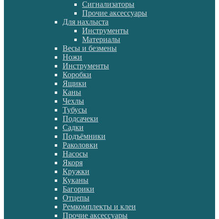
Сигнализаторы
Прочие аксессуары
Для нахлыста
Инструменты
Материалы
Весы и безмены
Ножи
Инструменты
Коробки
Ящики
Каны
Чехлы
Тубусы
Подсачеки
Садки
Подъёмники
Раколовки
Насосы
Якоря
Кружки
Куканы
Багорики
Отцепы
Ремкомплекты и клеи
Прочие аксессуары