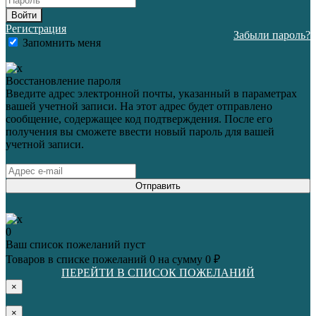
Войти
Регистрация
Забыли пароль?
Запомнить меня
Восстановление пароля
Введите адрес электронной почты, указанный в параметрах
вашей учетной записи. На этот адрес будет отправлено
сообщение, содержащее код подтверждения. После его
получения вы сможете ввести новый пароль для вашей
учетной записи.
Отправить
0
Ваш список пожеланий пуст
Товаров в списке пожеланий
0
на сумму
0 ₽
ПЕРЕЙТИ В СПИСОК ПОЖЕЛАНИЙ
×
×