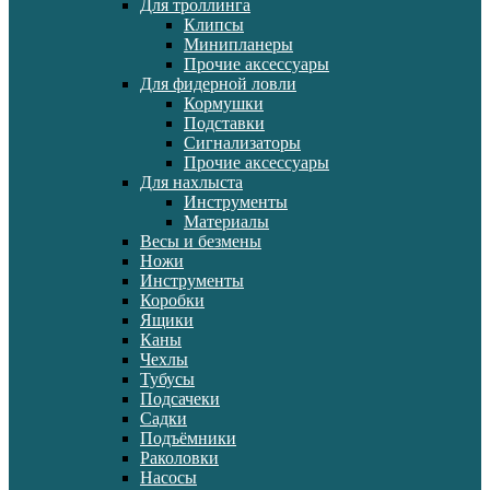
Для троллинга
Клипсы
Минипланеры
Прочие аксессуары
Для фидерной ловли
Кормушки
Подставки
Сигнализаторы
Прочие аксессуары
Для нахлыста
Инструменты
Материалы
Весы и безмены
Ножи
Инструменты
Коробки
Ящики
Каны
Чехлы
Тубусы
Подсачеки
Садки
Подъёмники
Раколовки
Насосы