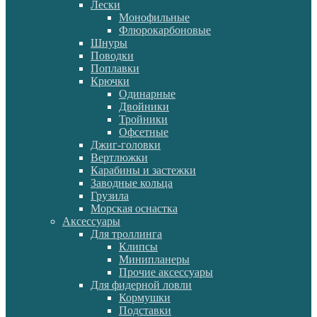
Лески
Монофильные
Флюрокарбоновые
Шнуры
Поводки
Поплавки
Крючки
Одинарные
Двойники
Тройники
Офсетные
Джиг-головки
Вертлюжки
Карабины и застежки
Заводные кольца
Грузила
Морская оснастка
Аксессуары
Для троллинга
Клипсы
Минипланеры
Прочие аксессуары
Для фидерной ловли
Кормушки
Подставки