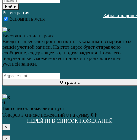
Войти
Регистрация
Забыли пароль?
Запомнить меня
Восстановление пароля
Введите адрес электронной почты, указанный в параметрах
вашей учетной записи. На этот адрес будет отправлено
сообщение, содержащее код подтверждения. После его
получения вы сможете ввести новый пароль для вашей
учетной записи.
Отправить
0
Ваш список пожеланий пуст
Товаров в списке пожеланий
0
на сумму
0 ₽
ПЕРЕЙТИ В СПИСОК ПОЖЕЛАНИЙ
×
×