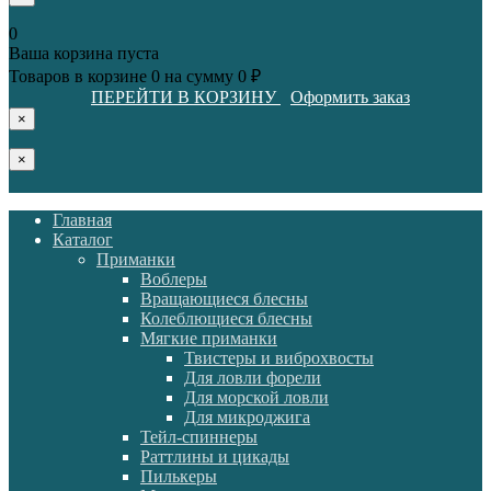
0
Ваша корзина пуста
Товаров в корзине
0
на сумму
0 ₽
ПЕРЕЙТИ В КОРЗИНУ
Оформить заказ
×
×
Главная
Каталог
Приманки
Воблеры
Вращающиеся блесны
Колеблющиеся блесны
Мягкие приманки
Твистеры и виброхвосты
Для ловли форели
Для морской ловли
Для микроджига
Тейл-спиннеры
Раттлины и цикады
Пилькеры