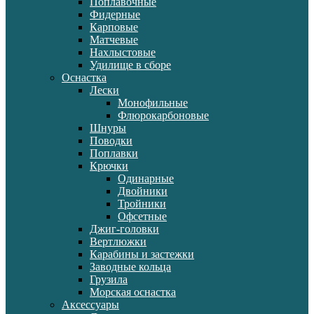
Поплавочные
Фидерные
Карповые
Матчевые
Нахлыстовые
Удилище в сборе
Оснастка
Лески
Монофильные
Флюрокарбоновые
Шнуры
Поводки
Поплавки
Крючки
Одинарные
Двойники
Тройники
Офсетные
Джиг-головки
Вертлюжки
Карабины и застежки
Заводные кольца
Грузила
Морская оснастка
Аксессуары