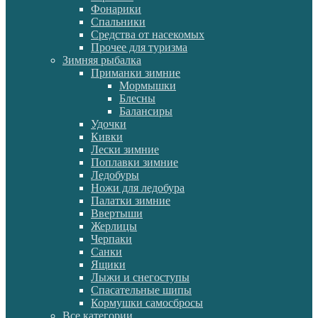
Фонарики
Спальники
Средства от насекомых
Прочее для туризма
Зимняя рыбалка
Приманки зимние
Мормышки
Блесны
Балансиры
Удочки
Кивки
Лески зимние
Поплавки зимние
Ледобуры
Ножи для ледобура
Палатки зимние
Ввертыши
Жерлицы
Черпаки
Санки
Ящики
Лыжи и снегоступы
Спасательные шипы
Кормушки самосбросы
Все категории