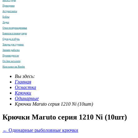
Аксессуары
Прикормки
Аттрактанты
Бойлы
Лодки
Очки поляризационные
Бинокли и монокуляры
Одежда и обувь
Товары для туризма
Зимняя рыбалка
Производители
On-line каталоги
Наш канал на Rutube
Вы здесь:
Главная
Оснастка
Крючки
Одинарные
Крючки Maruto серия 1210 Ni (10шт)
Крючки Maruto серия 1210 Ni (10шт)
← Одинарные рыболовные крючки