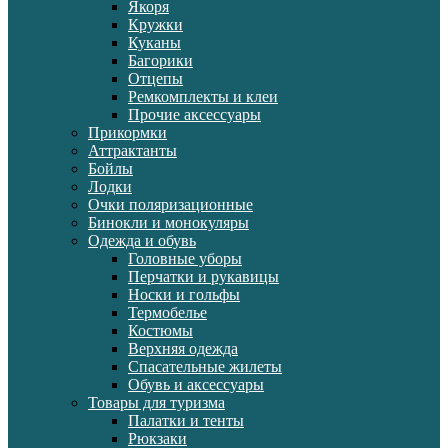
Якоря
Кружки
Куканы
Багорики
Отцепы
Ремкомплекты и клеи
Прочие аксессуары
Прикормки
Аттрактанты
Бойлы
Лодки
Очки поляризационные
Бинокли и монокуляры
Одежда и обувь
Головные уборы
Перчатки и рукавицы
Носки и гольфы
Термобелье
Костюмы
Верхняя одежда
Спасательные жилеты
Обувь и аксессуары
Товары для туризма
Палатки и тенты
Рюкзаки