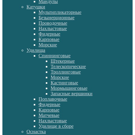
Мандулы
Катушки
Мультипликаторные
Безынерционные
Проводочные
Нахлыстовые
Фидерные
Карповые
Морские
Удилища
Спиннинговые
Штекерные
Телескопические
Троллинговые
Морские
Кастинговые
Мормышинговые
Запасные вершинки
Поплавочные
Фидерные
Карповые
Матчевые
Нахлыстовые
Удилище в сборе
Оснастка