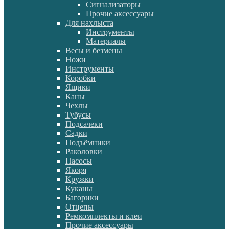
Сигнализаторы
Прочие аксессуары
Для нахлыста
Инструменты
Материалы
Весы и безмены
Ножи
Инструменты
Коробки
Ящики
Каны
Чехлы
Тубусы
Подсачеки
Садки
Подъёмники
Раколовки
Насосы
Якоря
Кружки
Куканы
Багорики
Отцепы
Ремкомплекты и клеи
Прочие аксессуары