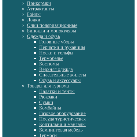
Прикормки
Аттрактанты
Бойлы
Лодки
Очки поляризационные
Бинокли и монокуляры
Одежда и обувь
Головные уборы
Перчатки и рукавицы
Носки и гольфы
Термобелье
Костюмы
Верхняя одежда
Спасательные жилеты
Обувь и аксессуары
Товары для туризма
Палатки и тенты
Рюкзаки
Сумки
Комбайны
Газовое оборудование
Посуда туристическая
Коптильни и мангалы
Кемпинговая мебель
Термосы