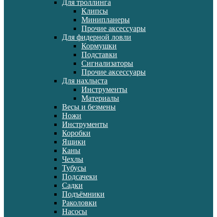
Для троллинга
Клипсы
Минипланеры
Прочие аксессуары
Для фидерной ловли
Кормушки
Подставки
Сигнализаторы
Прочие аксессуары
Для нахлыста
Инструменты
Материалы
Весы и безмены
Ножи
Инструменты
Коробки
Ящики
Каны
Чехлы
Тубусы
Подсачеки
Садки
Подъёмники
Раколовки
Насосы