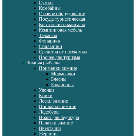
Сумки
Комбайны
Газовое оборудование
Посуда туристическая
Коптильни и мангалы
Кемпинговая мебель
Термосы
Фонарики
Спальники
Средства от насекомых
Прочее для туризма
Зимняя рыбалка
Приманки зимние
Мормышки
Блесны
Балансиры
Удочки
Кивки
Лески зимние
Поплавки зимние
Ледобуры
Ножи для ледобура
Палатки зимние
Ввертыши
Жерлицы