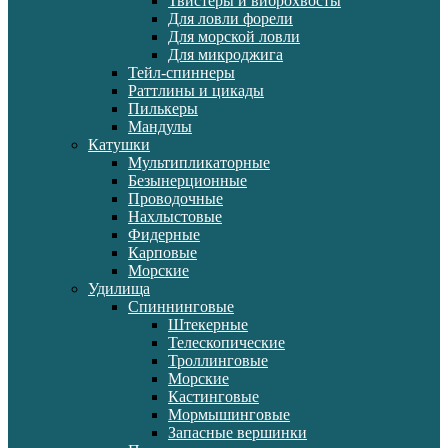
Твистеры и виброхвосты
Для ловли форели
Для морской ловли
Для микроджига
Тейл-спиннеры
Раттлины и цикады
Пилькеры
Мандулы
Катушки
Мультипликаторные
Безынерционные
Проводочные
Нахлыстовые
Фидерные
Карповые
Морские
Удилища
Спиннинговые
Штекерные
Телескопические
Троллинговые
Морские
Кастинговые
Мормышинговые
Запасные вершинки