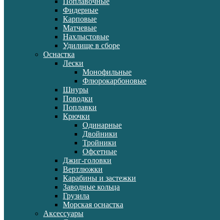
Поплавочные
Фидерные
Карповые
Матчевые
Нахлыстовые
Удилище в сборе
Оснастка
Лески
Монофильные
Флюрокарбоновые
Шнуры
Поводки
Поплавки
Крючки
Одинарные
Двойники
Тройники
Офсетные
Джиг-головки
Вертлюжки
Карабины и застежки
Заводные кольца
Грузила
Морская оснастка
Аксессуары