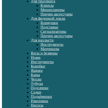
Для троллинга
Клипсы
Минипланеры
Прочие аксессуары
Для фидерной ловли
Кормушки
Подставки
Сигнализаторы
Прочие аксессуары
Для нахлыста
Инструменты
Материалы
Весы и безмены
Ножи
Инструменты
Коробки
Ящики
Каны
Чехлы
Тубусы
Подсачеки
Садки
Подъёмники
Раколовки
Насосы