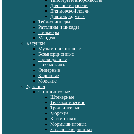
Твистеры и виброхвосты
Для ловли форели
Для морской ловли
Для микроджига
Тейл-спиннеры
Раттлины и цикады
Пилькеры
Мандулы
Катушки
Мультипликаторные
Безынерционные
Проводочные
Нахлыстовые
Фидерные
Карповые
Морские
Удилища
Спиннинговые
Штекерные
Телескопические
Троллинговые
Морские
Кастинговые
Мормышинговые
Запасные вершинки