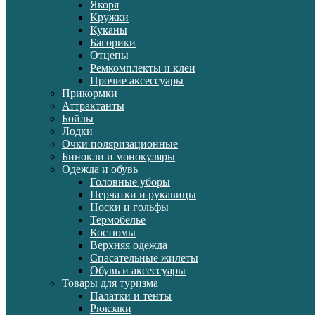
Якоря
Кружки
Куканы
Багорики
Отцепы
Ремкомплекты и клеи
Прочие аксессуары
Прикормки
Аттрактанты
Бойлы
Лодки
Очки поляризационные
Бинокли и монокуляры
Одежда и обувь
Головные уборы
Перчатки и рукавицы
Носки и гольфы
Термобелье
Костюмы
Верхняя одежда
Спасательные жилеты
Обувь и аксессуары
Товары для туризма
Палатки и тенты
Рюкзаки