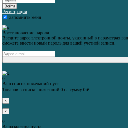
Войти
Регистрация
Запомнить меня
Восстановление пароля
Введите адрес электронной почты, указанный в параметрах ваш
сможете ввести новый пароль для вашей учетной записи.
0
Ваш список пожеланий пуст
Товаров в списке пожеланий
0
на сумму
0 ₽
×
×
0
Ваша корзина пуста