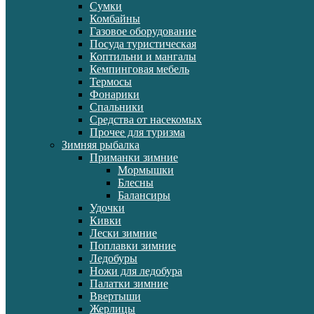
Сумки
Комбайны
Газовое оборудование
Посуда туристическая
Коптильни и мангалы
Кемпинговая мебель
Термосы
Фонарики
Спальники
Средства от насекомых
Прочее для туризма
Зимняя рыбалка
Приманки зимние
Мормышки
Блесны
Балансиры
Удочки
Кивки
Лески зимние
Поплавки зимние
Ледобуры
Ножи для ледобура
Палатки зимние
Ввертыши
Жерлицы