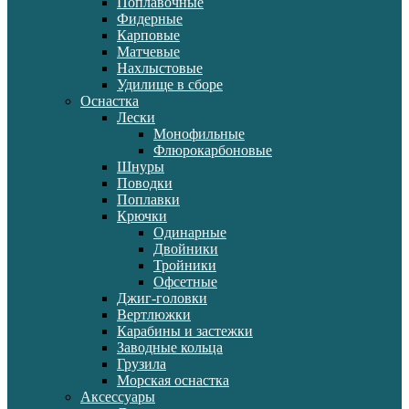
Поплавочные
Фидерные
Карповые
Матчевые
Нахлыстовые
Удилище в сборе
Оснастка
Лески
Монофильные
Флюрокарбоновые
Шнуры
Поводки
Поплавки
Крючки
Одинарные
Двойники
Тройники
Офсетные
Джиг-головки
Вертлюжки
Карабины и застежки
Заводные кольца
Грузила
Морская оснастка
Аксессуары