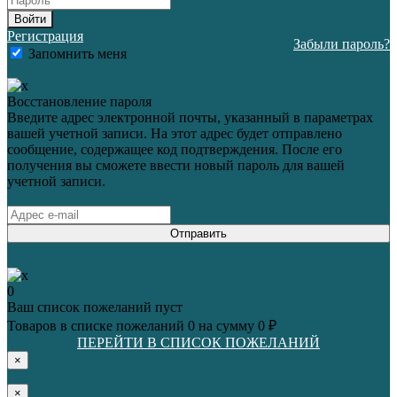
Войти
Регистрация
Забыли пароль?
Запомнить меня
Восстановление пароля
Введите адрес электронной почты, указанный в параметрах
вашей учетной записи. На этот адрес будет отправлено
сообщение, содержащее код подтверждения. После его
получения вы сможете ввести новый пароль для вашей
учетной записи.
Отправить
0
Ваш список пожеланий пуст
Товаров в списке пожеланий
0
на сумму
0 ₽
ПЕРЕЙТИ В СПИСОК ПОЖЕЛАНИЙ
×
×