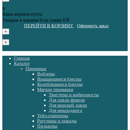
0
Ваша корзина пуста
Товаров в корзине
0
на сумму
0 ₽
ПЕРЕЙТИ В КОРЗИНУ
Оформить заказ
×
×
Главная
Каталог
Приманки
Воблеры
Вращающиеся блесны
Колеблющиеся блесны
Мягкие приманки
Твистеры и виброхвосты
Для ловли форели
Для морской ловли
Для микроджига
Тейл-спиннеры
Раттлины и цикады
Пилькеры