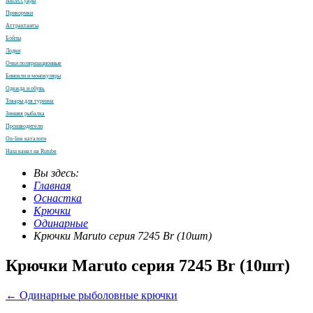
Аксессуары
Прикормки
Аттрактанты
Бойлы
Лодки
Очки поляризационные
Бинокли и монокуляры
Одежда и обувь
Товары для туризма
Зимняя рыбалка
Производители
On-line каталоги
Наш канал на Rutube
Вы здесь:
Главная
Оснастка
Крючки
Одинарные
Крючки Maruto серия 7245 Br (10шт)
Крючки Maruto серия 7245 Br (10шт)
← Одинарные рыболовные крючки