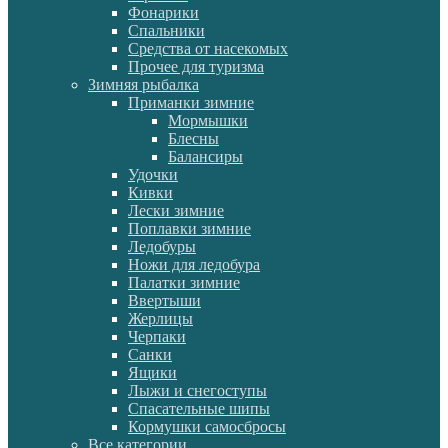
Фонарики
Спальники
Средства от насекомых
Прочее для туризма
Зимняя рыбалка
Приманки зимние
Мормышки
Блесны
Балансиры
Удочки
Кивки
Лески зимние
Поплавки зимние
Ледобуры
Ножи для ледобура
Палатки зимние
Ввертыши
Жерлицы
Черпаки
Санки
Ящики
Лыжи и снегоступы
Спасательные шипы
Кормушки самосбросы
Все категории