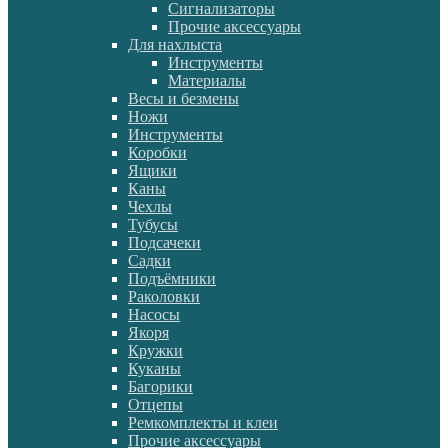
Сигнализаторы
Прочие аксессуары
Для нахлыста
Инструменты
Материалы
Весы и безмены
Ножи
Инструменты
Коробки
Ящики
Каны
Чехлы
Тубусы
Подсачеки
Садки
Подъёмники
Раколовки
Насосы
Якоря
Кружки
Куканы
Багорики
Отцепы
Ремкомплекты и клеи
Прочие аксессуары