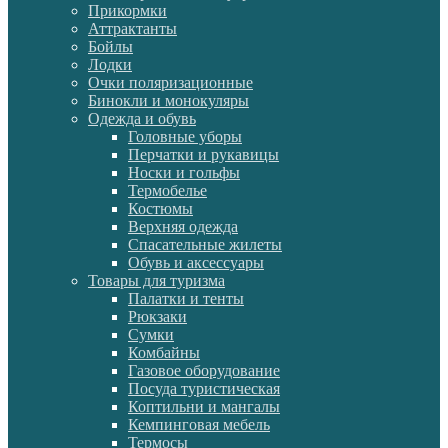
Прикормки
Аттрактанты
Бойлы
Лодки
Очки поляризационные
Бинокли и монокуляры
Одежда и обувь
Головные уборы
Перчатки и рукавицы
Носки и гольфы
Термобелье
Костюмы
Верхняя одежда
Спасательные жилеты
Обувь и аксессуары
Товары для туризма
Палатки и тенты
Рюкзаки
Сумки
Комбайны
Газовое оборудование
Посуда туристическая
Коптильни и мангалы
Кемпинговая мебель
Термосы