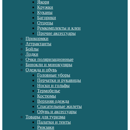
Якоря
Кружки
Куканы
Багорики
Отцепы
Ремкомплекты и клеи
Прочие аксессуары
Прикормки
Аттрактанты
Бойлы
Лодки
Очки поляризационные
Бинокли и монокуляры
Одежда и обувь
Головные уборы
Перчатки и рукавицы
Носки и гольфы
Термобелье
Костюмы
Верхняя одежда
Спасательные жилеты
Обувь и аксессуары
Товары для туризма
Палатки и тенты
Рюкзаки