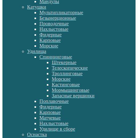
Мандулы
Катушки
Мультипликаторные
Безынерционные
Проводочные
Нахлыстовые
Фидерные
Карповые
Морские
Удилища
Спиннинговые
Штекерные
Телескопические
Троллинговые
Морские
Кастинговые
Мормышинговые
Запасные вершинки
Поплавочные
Фидерные
Карповые
Матчевые
Нахлыстовые
Удилище в сборе
Оснастка