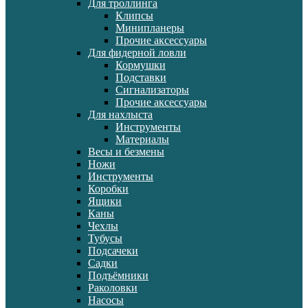
Для троллинга
Клипсы
Минипланеры
Прочие аксессуары
Для фидерной ловли
Кормушки
Подставки
Сигнализаторы
Прочие аксессуары
Для нахлыста
Инструменты
Материалы
Весы и безмены
Ножи
Инструменты
Коробки
Ящики
Каны
Чехлы
Тубусы
Подсачеки
Садки
Подъёмники
Раколовки
Насосы