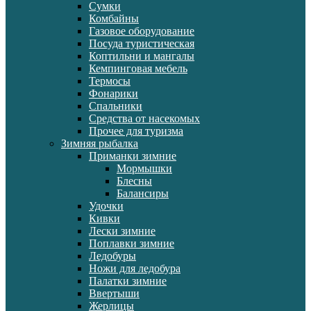
Сумки
Комбайны
Газовое оборудование
Посуда туристическая
Коптильни и мангалы
Кемпинговая мебель
Термосы
Фонарики
Спальники
Средства от насекомых
Прочее для туризма
Зимняя рыбалка
Приманки зимние
Мормышки
Блесны
Балансиры
Удочки
Кивки
Лески зимние
Поплавки зимние
Ледобуры
Ножи для ледобура
Палатки зимние
Ввертыши
Жерлицы