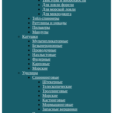
Твистеры и виброхвосты
Для ловли форели
Для морской ловли
Для микроджига
Тейл-спиннеры
Раттлины и цикады
Пилькеры
Мандулы
Катушки
Мультипликаторные
Безынерционные
Проводочные
Нахлыстовые
Фидерные
Карповые
Морские
Удилища
Спиннинговые
Штекерные
Телескопические
Троллинговые
Морские
Кастинговые
Мормышинговые
Запасные вершинки