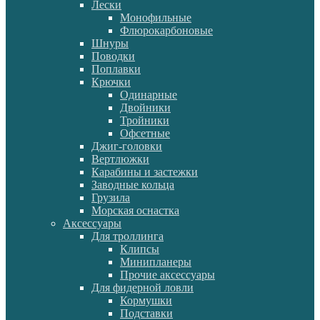
Лески
Монофильные
Флюрокарбоновые
Шнуры
Поводки
Поплавки
Крючки
Одинарные
Двойники
Тройники
Офсетные
Джиг-головки
Вертлюжки
Карабины и застежки
Заводные кольца
Грузила
Морская оснастка
Аксессуары
Для троллинга
Клипсы
Минипланеры
Прочие аксессуары
Для фидерной ловли
Кормушки
Подставки