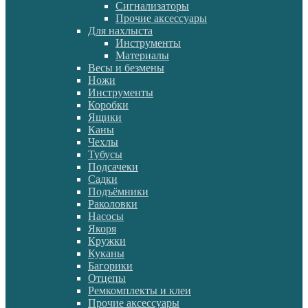
Сигнализаторы
Прочие аксессуары
Для нахлыста
Инструменты
Материалы
Весы и безмены
Ножи
Инструменты
Коробки
Ящики
Каны
Чехлы
Тубусы
Подсачеки
Садки
Подъёмники
Раколовки
Насосы
Якоря
Кружки
Куканы
Багорики
Отцепы
Ремкомплекты и клеи
Прочие аксессуары