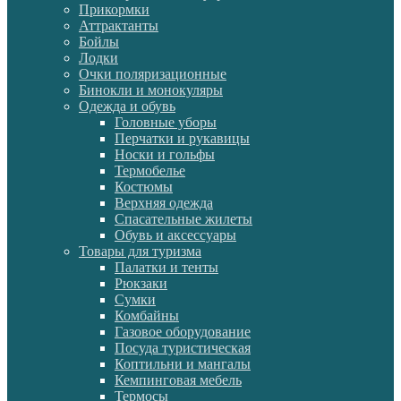
Прикормки
Аттрактанты
Бойлы
Лодки
Очки поляризационные
Бинокли и монокуляры
Одежда и обувь
Головные уборы
Перчатки и рукавицы
Носки и гольфы
Термобелье
Костюмы
Верхняя одежда
Спасательные жилеты
Обувь и аксессуары
Товары для туризма
Палатки и тенты
Рюкзаки
Сумки
Комбайны
Газовое оборудование
Посуда туристическая
Коптильни и мангалы
Кемпинговая мебель
Термосы