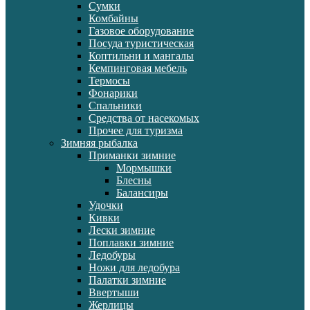
Сумки
Комбайны
Газовое оборудование
Посуда туристическая
Коптильни и мангалы
Кемпинговая мебель
Термосы
Фонарики
Спальники
Средства от насекомых
Прочее для туризма
Зимняя рыбалка
Приманки зимние
Мормышки
Блесны
Балансиры
Удочки
Кивки
Лески зимние
Поплавки зимние
Ледобуры
Ножи для ледобура
Палатки зимние
Ввертыши
Жерлицы