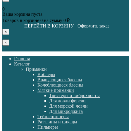
0
Ваша корзина пуста
Товаров в корзине
0
на сумму
0 ₽
ПЕРЕЙТИ В КОРЗИНУ
Оформить заказ
×
×
Главная
Каталог
Приманки
Воблеры
Вращающиеся блесны
Колеблющиеся блесны
Мягкие приманки
Твистеры и виброхвосты
Для ловли форели
Для морской ловли
Для микроджига
Тейл-спиннеры
Раттлины и цикады
Пилькеры