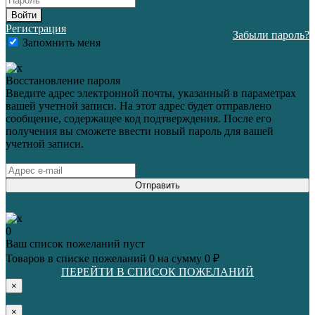
Войти
Регистрация
Забыли пароль?
Запомнить меня
Восстановление пароля
Введите адрес электронной почты, указанный в параметрах
вашей учетной записи. На этот адрес будет отправлено
сообщение, содержащее код подтверждения. После его
получения вы сможете ввести новый пароль для вашей
учетной записи.
Отправить
0
Ваш список пожеланий пуст
Товаров в списке пожеланий
0
на сумму
0 ₽
ПЕРЕЙТИ В СПИСОК ПОЖЕЛАНИЙ
×
×