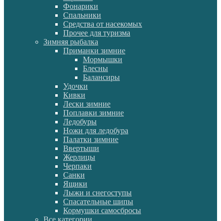
Фонарики
Спальники
Средства от насекомых
Прочее для туризма
Зимняя рыбалка
Приманки зимние
Мормышки
Блесны
Балансиры
Удочки
Кивки
Лески зимние
Поплавки зимние
Ледобуры
Ножи для ледобура
Палатки зимние
Ввертыши
Жерлицы
Черпаки
Санки
Ящики
Лыжи и снегоступы
Спасательные шипы
Кормушки самосбросы
Все категории