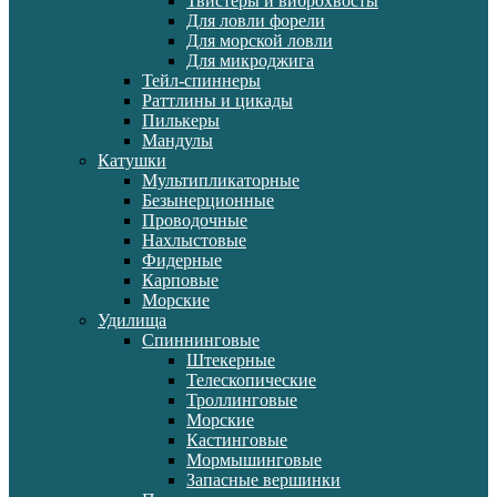
Твистеры и виброхвосты
Для ловли форели
Для морской ловли
Для микроджига
Тейл-спиннеры
Раттлины и цикады
Пилькеры
Мандулы
Катушки
Мультипликаторные
Безынерционные
Проводочные
Нахлыстовые
Фидерные
Карповые
Морские
Удилища
Спиннинговые
Штекерные
Телескопические
Троллинговые
Морские
Кастинговые
Мормышинговые
Запасные вершинки