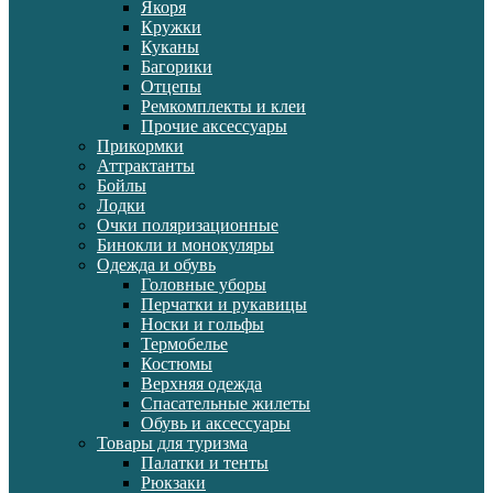
Якоря
Кружки
Куканы
Багорики
Отцепы
Ремкомплекты и клеи
Прочие аксессуары
Прикормки
Аттрактанты
Бойлы
Лодки
Очки поляризационные
Бинокли и монокуляры
Одежда и обувь
Головные уборы
Перчатки и рукавицы
Носки и гольфы
Термобелье
Костюмы
Верхняя одежда
Спасательные жилеты
Обувь и аксессуары
Товары для туризма
Палатки и тенты
Рюкзаки