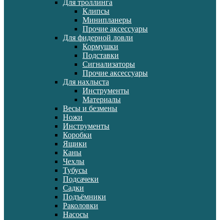
Для троллинга
Клипсы
Минипланеры
Прочие аксессуары
Для фидерной ловли
Кормушки
Подставки
Сигнализаторы
Прочие аксессуары
Для нахлыста
Инструменты
Материалы
Весы и безмены
Ножи
Инструменты
Коробки
Ящики
Каны
Чехлы
Тубусы
Подсачеки
Садки
Подъёмники
Раколовки
Насосы