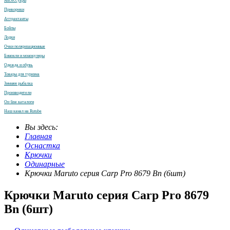
Аксессуары
Прикормки
Аттрактанты
Бойлы
Лодки
Очки поляризационные
Бинокли и монокуляры
Одежда и обувь
Товары для туризма
Зимняя рыбалка
Производители
On-line каталоги
Наш канал на Rutube
Вы здесь:
Главная
Оснастка
Крючки
Одинарные
Крючки Maruto серия Carp Pro 8679 Bn (6шт)
Крючки Maruto серия Carp Pro 8679
Bn (6шт)