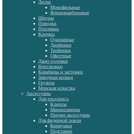
Лески
Монофильные
Флюрокарбоновые
Шнуры
Поводки
Поплавки
Крючки
Одинарные
Двойники
Тройники
Офсетные
Джиг-головки
Вертлюжки
Карабины и застежки
Заводные кольца
Грузила
Морская оснастка
Аксессуары
Для троллинга
Клипсы
Минипланеры
Прочие аксессуары
Для фидерной ловли
Кормушки
Подставки