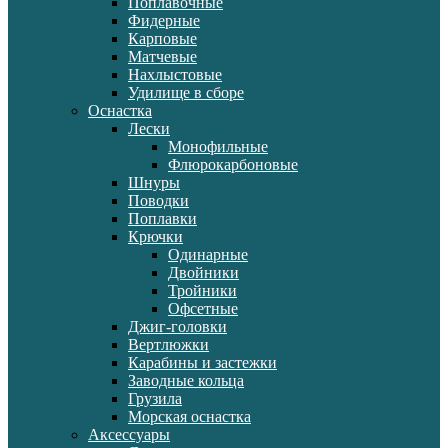
Поплавочные
Фидерные
Карповые
Матчевые
Нахлыстовые
Удилище в сборе
Оснастка
Лески
Монофильные
Флюрокарбоновые
Шнуры
Поводки
Поплавки
Крючки
Одинарные
Двойники
Тройники
Офсетные
Джиг-головки
Вертлюжки
Карабины и застежки
Заводные кольца
Грузила
Морская оснастка
Аксессуары