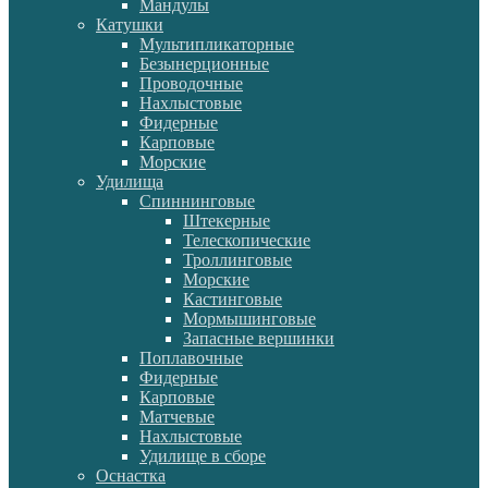
Мандулы
Катушки
Мультипликаторные
Безынерционные
Проводочные
Нахлыстовые
Фидерные
Карповые
Морские
Удилища
Спиннинговые
Штекерные
Телескопические
Троллинговые
Морские
Кастинговые
Мормышинговые
Запасные вершинки
Поплавочные
Фидерные
Карповые
Матчевые
Нахлыстовые
Удилище в сборе
Оснастка