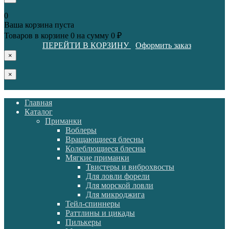
0
Ваша корзина пуста
Товаров в корзине
0
на сумму
0 ₽
ПЕРЕЙТИ В КОРЗИНУ
Оформить заказ
×
×
Главная
Каталог
Приманки
Воблеры
Вращающиеся блесны
Колеблющиеся блесны
Мягкие приманки
Твистеры и виброхвосты
Для ловли форели
Для морской ловли
Для микроджига
Тейл-спиннеры
Раттлины и цикады
Пилькеры