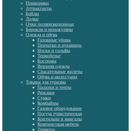
Прикормки
Аттрактанты
Бойлы
Лодки
Очки поляризационные
Бинокли и монокуляры
Одежда и обувь
Головные уборы
Перчатки и рукавицы
Носки и гольфы
Термобелье
Костюмы
Верхняя одежда
Спасательные жилеты
Обувь и аксессуары
Товары для туризма
Палатки и тенты
Рюкзаки
Сумки
Комбайны
Газовое оборудование
Посуда туристическая
Коптильни и мангалы
Кемпинговая мебель
Термосы