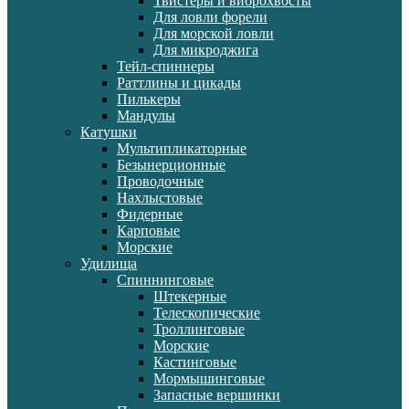
Твистеры и виброхвосты
Для ловли форели
Для морской ловли
Для микроджига
Тейл-спиннеры
Раттлины и цикады
Пилькеры
Мандулы
Катушки
Мультипликаторные
Безынерционные
Проводочные
Нахлыстовые
Фидерные
Карповые
Морские
Удилища
Спиннинговые
Штекерные
Телескопические
Троллинговые
Морские
Кастинговые
Мормышинговые
Запасные вершинки