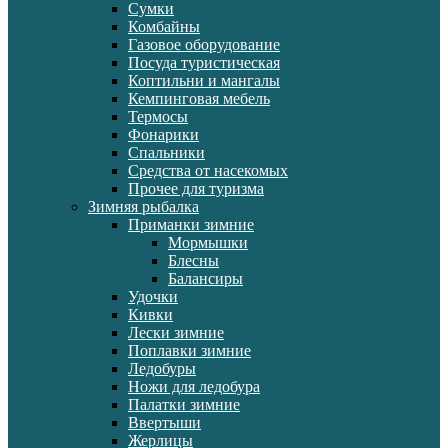
Сумки
Комбайны
Газовое оборудование
Посуда туристическая
Коптильни и мангалы
Кемпинговая мебель
Термосы
Фонарики
Спальники
Средства от насекомых
Прочее для туризма
Зимняя рыбалка
Приманки зимние
Мормышки
Блесны
Балансиры
Удочки
Кивки
Лески зимние
Поплавки зимние
Ледобуры
Ножи для ледобура
Палатки зимние
Ввертыши
Жерлицы