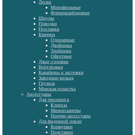
Лески
Монофильные
Флюрокарбоновые
Шнуры
Поводки
Поплавки
Крючки
Одинарные
Двойники
Тройники
Офсетные
Джиг-головки
Вертлюжки
Карабины и застежки
Заводные кольца
Грузила
Морская оснастка
Аксессуары
Для троллинга
Клипсы
Минипланеры
Прочие аксессуары
Для фидерной ловли
Кормушки
Подставки