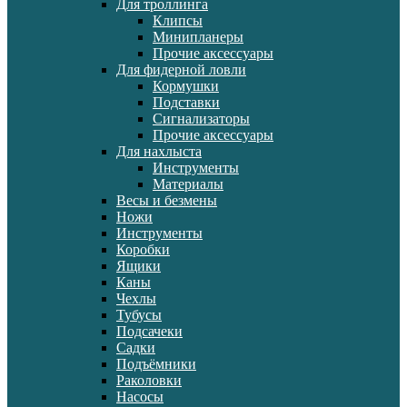
Для троллинга
Клипсы
Минипланеры
Прочие аксессуары
Для фидерной ловли
Кормушки
Подставки
Сигнализаторы
Прочие аксессуары
Для нахлыста
Инструменты
Материалы
Весы и безмены
Ножи
Инструменты
Коробки
Ящики
Каны
Чехлы
Тубусы
Подсачеки
Садки
Подъёмники
Раколовки
Насосы