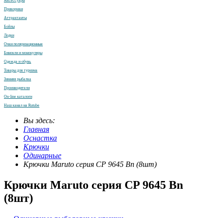
Аксессуары
Прикормки
Аттрактанты
Бойлы
Лодки
Очки поляризационные
Бинокли и монокуляры
Одежда и обувь
Товары для туризма
Зимняя рыбалка
Производители
On-line каталоги
Наш канал на Rutube
Вы здесь:
Главная
Оснастка
Крючки
Одинарные
Крючки Maruto серия СP 9645 Bn (8шт)
Крючки Maruto серия СP 9645 Bn
(8шт)