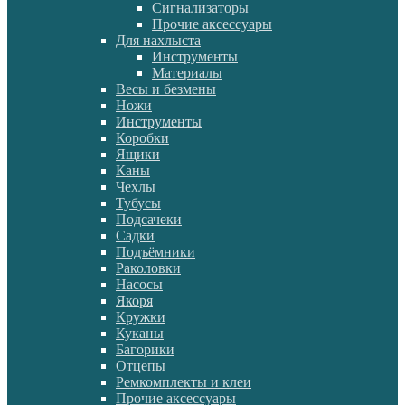
Сигнализаторы
Прочие аксессуары
Для нахлыста
Инструменты
Материалы
Весы и безмены
Ножи
Инструменты
Коробки
Ящики
Каны
Чехлы
Тубусы
Подсачеки
Садки
Подъёмники
Раколовки
Насосы
Якоря
Кружки
Куканы
Багорики
Отцепы
Ремкомплекты и клеи
Прочие аксессуары