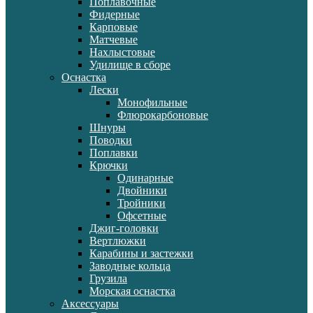
Поплавочные
Фидерные
Карповые
Матчевые
Нахлыстовые
Удилище в сборе
Оснастка
Лески
Монофильные
Флюрокарбоновые
Шнуры
Поводки
Поплавки
Крючки
Одинарные
Двойники
Тройники
Офсетные
Джиг-головки
Вертлюжки
Карабины и застежки
Заводные кольца
Грузила
Морская оснастка
Аксессуары