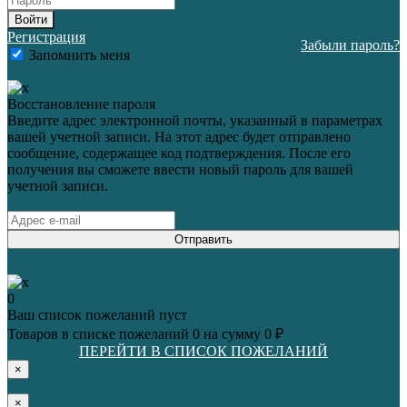
Войти
Регистрация
Забыли пароль?
Запомнить меня
Восстановление пароля
Введите адрес электронной почты, указанный в параметрах
вашей учетной записи. На этот адрес будет отправлено
сообщение, содержащее код подтверждения. После его
получения вы сможете ввести новый пароль для вашей
учетной записи.
Отправить
0
Ваш список пожеланий пуст
Товаров в списке пожеланий
0
на сумму
0 ₽
ПЕРЕЙТИ В СПИСОК ПОЖЕЛАНИЙ
×
×