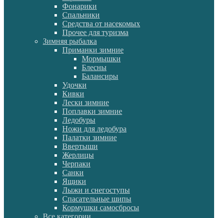
Фонарики
Спальники
Средства от насекомых
Прочее для туризма
Зимняя рыбалка
Приманки зимние
Мормышки
Блесны
Балансиры
Удочки
Кивки
Лески зимние
Поплавки зимние
Ледобуры
Ножи для ледобура
Палатки зимние
Ввертыши
Жерлицы
Черпаки
Санки
Ящики
Лыжи и снегоступы
Спасательные шипы
Кормушки самосбросы
Все категории