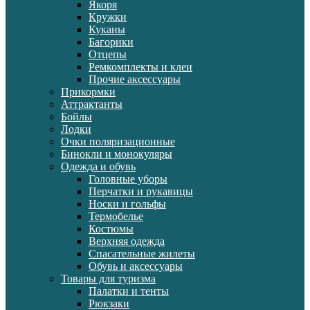
Якоря
Кружки
Куканы
Багорики
Отцепы
Ремкомплекты и клеи
Прочие аксессуары
Прикормки
Аттрактанты
Бойлы
Лодки
Очки поляризационные
Бинокли и монокуляры
Одежда и обувь
Головные уборы
Перчатки и рукавицы
Носки и гольфы
Термобелье
Костюмы
Верхняя одежда
Спасательные жилеты
Обувь и аксессуары
Товары для туризма
Палатки и тенты
Рюкзаки