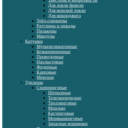
Твистеры и виброхвосты
Для ловли форели
Для морской ловли
Для микроджига
Тейл-спиннеры
Раттлины и цикады
Пилькеры
Мандулы
Катушки
Мультипликаторные
Безынерционные
Проводочные
Нахлыстовые
Фидерные
Карповые
Морские
Удилища
Спиннинговые
Штекерные
Телескопические
Троллинговые
Морские
Кастинговые
Мормышинговые
Запасные вершинки