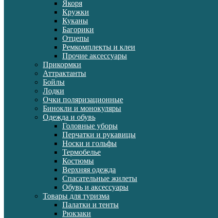
Якоря
Кружки
Куканы
Багорики
Отцепы
Ремкомплекты и клеи
Прочие аксессуары
Прикормки
Аттрактанты
Бойлы
Лодки
Очки поляризационные
Бинокли и монокуляры
Одежда и обувь
Головные уборы
Перчатки и рукавицы
Носки и гольфы
Термобелье
Костюмы
Верхняя одежда
Спасательные жилеты
Обувь и аксессуары
Товары для туризма
Палатки и тенты
Рюкзаки