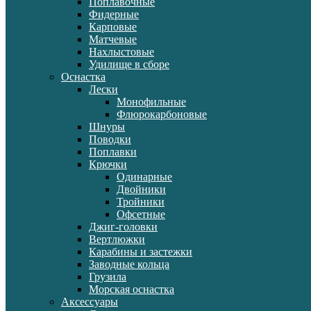
Поплавочные
Фидерные
Карповые
Матчевые
Нахлыстовые
Удилище в сборе
Оснастка
Лески
Монофильные
Флюрокарбоновые
Шнуры
Поводки
Поплавки
Крючки
Одинарные
Двойники
Тройники
Офсетные
Джиг-головки
Вертлюжки
Карабины и застежки
Заводные кольца
Грузила
Морская оснастка
Аксессуары