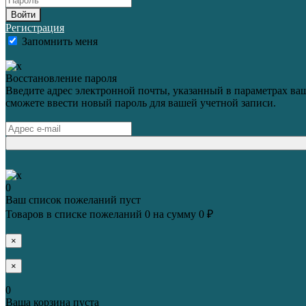
Войти
Регистрация
Запомнить меня
Восстановление пароля
Введите адрес электронной почты, указанный в параметрах ваш
сможете ввести новый пароль для вашей учетной записи.
0
Ваш список пожеланий пуст
Товаров в списке пожеланий
0
на сумму
0 ₽
×
×
0
Ваша корзина пуста