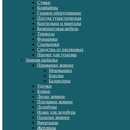
Сумки
Комбайны
Газовое оборудование
Посуда туристическая
Коптильни и мангалы
Кемпинговая мебель
Термосы
Фонарики
Спальники
Средства от насекомых
Прочее для туризма
Зимняя рыбалка
Приманки зимние
Мормышки
Блесны
Балансиры
Удочки
Кивки
Лески зимние
Поплавки зимние
Ледобуры
Ножи для ледобура
Палатки зимние
Ввертыши
Жерлицы