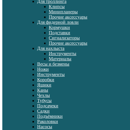
Для троллинга
Клипсы
Минипланеры
Прочие аксессуары
Для фидерной ловли
Кормушки
Подставки
Сигнализаторы
Прочие аксессуары
Для нахлыста
Инструменты
Материалы
Весы и безмены
Ножи
Инструменты
Коробки
Ящики
Каны
Чехлы
Тубусы
Подсачеки
Садки
Подъёмники
Раколовки
Насосы