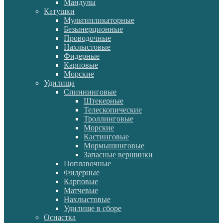
Мандулы
Катушки
Мультипликаторные
Безынерционные
Проводочные
Нахлыстовые
Фидерные
Карповые
Морские
Удилища
Спиннинговые
Штекерные
Телескопические
Троллинговые
Морские
Кастинговые
Мормышинговые
Запасные вершинки
Поплавочные
Фидерные
Карповые
Матчевые
Нахлыстовые
Удилище в сборе
Оснастка