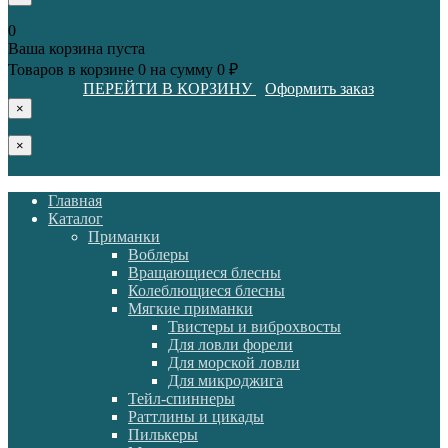
0
Ваша корзина пуста
Товаров в корзине
0
на сумму
0 ₽
ПЕРЕЙТИ В КОРЗИНУ
Оформить заказ
×
×
Главная
Каталог
Приманки
Воблеры
Вращающиеся блесны
Колеблющиеся блесны
Мягкие приманки
Твистеры и виброхвосты
Для ловли форели
Для морской ловли
Для микроджига
Тейл-спиннеры
Раттлины и цикады
Пилькеры