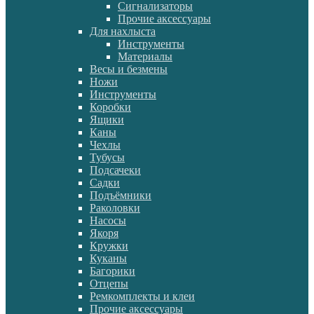
Сигнализаторы
Прочие аксессуары
Для нахлыста
Инструменты
Материалы
Весы и безмены
Ножи
Инструменты
Коробки
Ящики
Каны
Чехлы
Тубусы
Подсачеки
Садки
Подъёмники
Раколовки
Насосы
Якоря
Кружки
Куканы
Багорики
Отцепы
Ремкомплекты и клеи
Прочие аксессуары