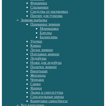
Фонарики
Спальники
Средства от насекомых
Прочее для туризма
Зимняя рыбалка
Приманки зимние
Мормышки
Блесны
Балансиры
Удочки
Кивки
Лески зимние
Поплавки зимние
Ледобуры
Ножи для ледобура
Палатки зимние
Ввертыши
Жерлицы
Черпаки
Санки
Ящики
Лыжи и снегоступы
Спасательные шипы
Кормушки самосбросы
Все категории