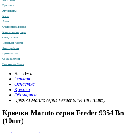
Аксессуары
Прикормки
Аттрактанты
Бойлы
Лодки
Очки поляризационные
Бинокли и монокуляры
Одежда и обувь
Товары для туризма
Зимняя рыбалка
Производители
On-line каталоги
Наш канал на Rutube
Вы здесь:
Главная
Оснастка
Крючки
Одинарные
Крючки Maruto серия Feeder 9354 Bn (10шт)
Крючки Maruto серия Feeder 9354 Bn
(10шт)