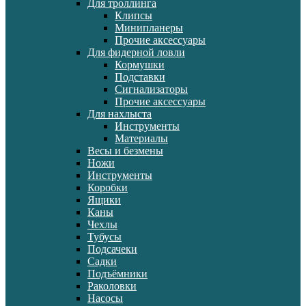
Для троллинга
Клипсы
Минипланеры
Прочие аксессуары
Для фидерной ловли
Кормушки
Подставки
Сигнализаторы
Прочие аксессуары
Для нахлыста
Инструменты
Материалы
Весы и безмены
Ножи
Инструменты
Коробки
Ящики
Каны
Чехлы
Тубусы
Подсачеки
Садки
Подъёмники
Раколовки
Насосы