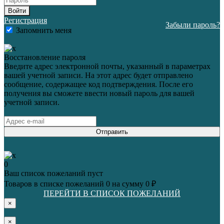
Войти
Регистрация
Забыли пароль?
Запомнить меня
Восстановление пароля
Введите адрес электронной почты, указанный в параметрах
вашей учетной записи. На этот адрес будет отправлено
сообщение, содержащее код подтверждения. После его
получения вы сможете ввести новый пароль для вашей
учетной записи.
Отправить
0
Ваш список пожеланий пуст
Товаров в списке пожеланий
0
на сумму
0 ₽
ПЕРЕЙТИ В СПИСОК ПОЖЕЛАНИЙ
×
×