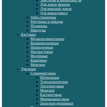
Твистеры и виброхвосты
Для ловли форели
Для морской ловли
Для микроджига
Тейл-спиннеры
Раттлины и цикады
Пилькеры
Мандулы
Катушки
Мультипликаторные
Безынерционные
Проводочные
Нахлыстовые
Фидерные
Карповые
Морские
Удилища
Спиннинговые
Штекерные
Телескопические
Троллинговые
Морские
Кастинговые
Мормышинговые
Запасные вершинки