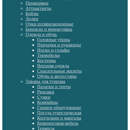
Прикормки
Аттрактанты
Бойлы
Лодки
Очки поляризационные
Бинокли и монокуляры
Одежда и обувь
Головные уборы
Перчатки и рукавицы
Носки и гольфы
Термобелье
Костюмы
Верхняя одежда
Спасательные жилеты
Обувь и аксессуары
Товары для туризма
Палатки и тенты
Рюкзаки
Сумки
Комбайны
Газовое оборудование
Посуда туристическая
Коптильни и мангалы
Кемпинговая мебель
Термосы