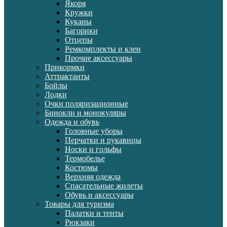
Якоря
Кружки
Куканы
Багорики
Отцепы
Ремкомплекты и клеи
Прочие аксессуары
Прикормки
Аттрактанты
Бойлы
Лодки
Очки поляризационные
Бинокли и монокуляры
Одежда и обувь
Головные уборы
Перчатки и рукавицы
Носки и гольфы
Термобелье
Костюмы
Верхняя одежда
Спасательные жилеты
Обувь и аксессуары
Товары для туризма
Палатки и тенты
Рюкзаки