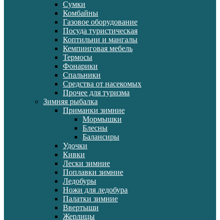
Сумки
Комбайны
Газовое оборудование
Посуда туристическая
Коптильни и мангалы
Кемпинговая мебель
Термосы
Фонарики
Спальники
Средства от насекомых
Прочее для туризма
Зимняя рыбалка
Приманки зимние
Мормышки
Блесны
Балансиры
Удочки
Кивки
Лески зимние
Поплавки зимние
Ледобуры
Ножи для ледобура
Палатки зимние
Ввертыши
Жерлицы