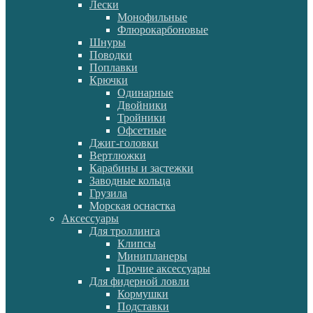
Лески
Монофильные
Флюрокарбоновые
Шнуры
Поводки
Поплавки
Крючки
Одинарные
Двойники
Тройники
Офсетные
Джиг-головки
Вертлюжки
Карабины и застежки
Заводные кольца
Грузила
Морская оснастка
Аксессуары
Для троллинга
Клипсы
Минипланеры
Прочие аксессуары
Для фидерной ловли
Кормушки
Подставки