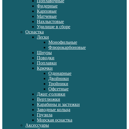
Поплавочные
Фидерные
Карповые
Матчевые
Нахлыстовые
Удилище в сборе
Оснастка
Лески
Монофильные
Флюрокарбоновые
Шнуры
Поводки
Поплавки
Крючки
Одинарные
Двойники
Тройники
Офсетные
Джиг-головки
Вертлюжки
Карабины и застежки
Заводные кольца
Грузила
Морская оснастка
Аксессуары