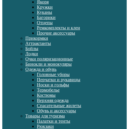
Якоря
Кружки
Куканы
Багорики
Отцепы
Ремкомплекты и клеи
Прочие аксессуары
Прикормки
Аттрактанты
Бойлы
Лодки
Очки поляризационные
Бинокли и монокуляры
Одежда и обувь
Головные уборы
Перчатки и рукавицы
Носки и гольфы
Термобелье
Костюмы
Верхняя одежда
Спасательные жилеты
Обувь и аксессуары
Товары для туризма
Палатки и тенты
Рюкзаки