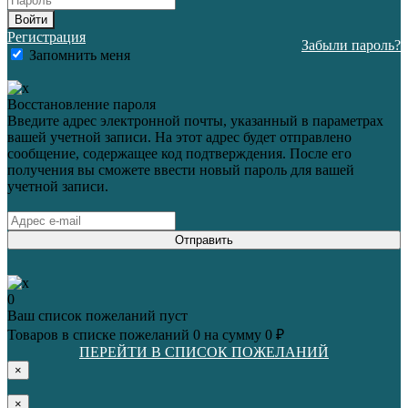
Войти
Регистрация
Забыли пароль?
Запомнить меня
Восстановление пароля
Введите адрес электронной почты, указанный в параметрах
вашей учетной записи. На этот адрес будет отправлено
сообщение, содержащее код подтверждения. После его
получения вы сможете ввести новый пароль для вашей
учетной записи.
Отправить
0
Ваш список пожеланий пуст
Товаров в списке пожеланий
0
на сумму
0 ₽
ПЕРЕЙТИ В СПИСОК ПОЖЕЛАНИЙ
×
×