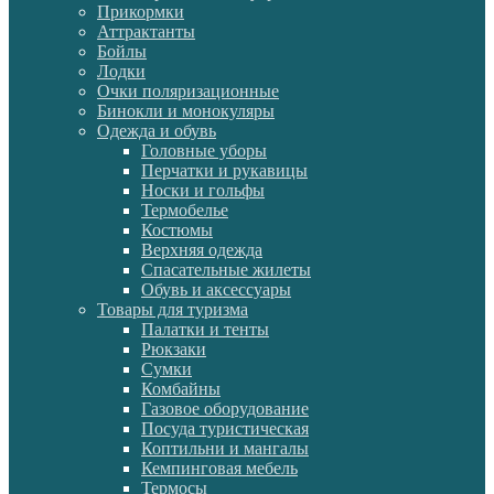
Прикормки
Аттрактанты
Бойлы
Лодки
Очки поляризационные
Бинокли и монокуляры
Одежда и обувь
Головные уборы
Перчатки и рукавицы
Носки и гольфы
Термобелье
Костюмы
Верхняя одежда
Спасательные жилеты
Обувь и аксессуары
Товары для туризма
Палатки и тенты
Рюкзаки
Сумки
Комбайны
Газовое оборудование
Посуда туристическая
Коптильни и мангалы
Кемпинговая мебель
Термосы