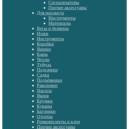
Сигнализаторы
Прочие аксессуары
Для нахлыста
Инструменты
Материалы
Весы и безмены
Ножи
Инструменты
Коробки
Ящики
Каны
Чехлы
Тубусы
Подсачеки
Садки
Подъёмники
Раколовки
Насосы
Якоря
Кружки
Куканы
Багорики
Отцепы
Ремкомплекты и клеи
Прочие аксессуары