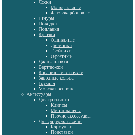
Лески
Монофильные
Флюрокарбоновые
Шнуры
Поводки
Поплавки
Крючки
Одинарные
Двойники
Тройники
Офсетные
Джиг-головки
Вертлюжки
Карабины и застежки
Заводные кольца
Грузила
Морская оснастка
Аксессуары
Для троллинга
Клипсы
Минипланеры
Прочие аксессуары
Для фидерной ловли
Кормушки
Подставки