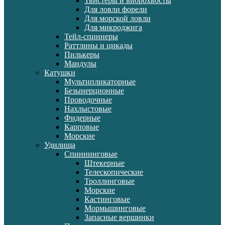
Твистеры и виброхвосты
Для ловли форели
Для морской ловли
Для микроджига
Тейл-спиннеры
Раттлины и цикады
Пилькеры
Мандулы
Катушки
Мультипликаторные
Безынерционные
Проводочные
Нахлыстовые
Фидерные
Карповые
Морские
Удилища
Спиннинговые
Штекерные
Телескопические
Троллинговые
Морские
Кастинговые
Мормышинговые
Запасные вершинки