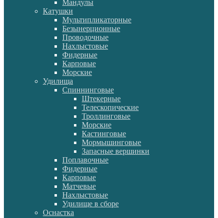
Мандулы
Катушки
Мультипликаторные
Безынерционные
Проводочные
Нахлыстовые
Фидерные
Карповые
Морские
Удилища
Спиннинговые
Штекерные
Телескопические
Троллинговые
Морские
Кастинговые
Мормышинговые
Запасные вершинки
Поплавочные
Фидерные
Карповые
Матчевые
Нахлыстовые
Удилище в сборе
Оснастка