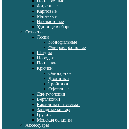
Поплавочные
Фидерные
Карповые
Матчевые
Нахлыстовые
Удилище в сборе
Оснастка
Лески
Монофильные
Флюрокарбоновые
Шнуры
Поводки
Поплавки
Крючки
Одинарные
Двойники
Тройники
Офсетные
Джиг-головки
Вертлюжки
Карабины и застежки
Заводные кольца
Грузила
Морская оснастка
Аксессуары