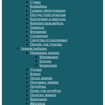
Сумки
Комбайны
Газовое оборудование
Посуда туристическая
Коптильни и мангалы
Кемпинговая мебель
Термосы
Фонарики
Спальники
Средства от насекомых
Прочее для туризма
Зимняя рыбалка
Приманки зимние
Мормышки
Блесны
Балансиры
Удочки
Кивки
Лески зимние
Поплавки зимние
Ледобуры
Ножи для ледобура
Палатки зимние
Ввертыши
Жерлицы