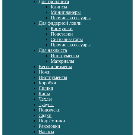
Для троллинга
Клипсы
Минипланеры
Прочие аксессуары
Для фидерной ловли
Кормушки
Подставки
Сигнализаторы
Прочие аксессуары
Для нахлыста
Инструменты
Материалы
Весы и безмены
Ножи
Инструменты
Коробки
Ящики
Каны
Чехлы
Тубусы
Подсачеки
Садки
Подъёмники
Раколовки
Насосы