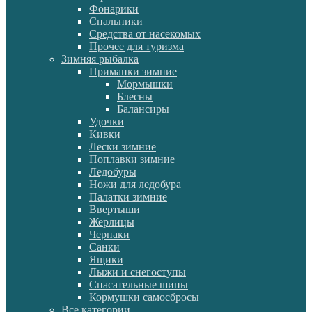
Фонарики
Спальники
Средства от насекомых
Прочее для туризма
Зимняя рыбалка
Приманки зимние
Мормышки
Блесны
Балансиры
Удочки
Кивки
Лески зимние
Поплавки зимние
Ледобуры
Ножи для ледобура
Палатки зимние
Ввертыши
Жерлицы
Черпаки
Санки
Ящики
Лыжи и снегоступы
Спасательные шипы
Кормушки самосбросы
Все категории