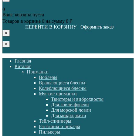
0
Ваша корзина пуста
Товаров в корзине
0
на сумму
0 ₽
ПЕРЕЙТИ В КОРЗИНУ
Оформить заказ
×
×
Главная
Каталог
Приманки
Воблеры
Вращающиеся блесны
Колеблющиеся блесны
Мягкие приманки
Твистеры и виброхвосты
Для ловли форели
Для морской ловли
Для микроджига
Тейл-спиннеры
Раттлины и цикады
Пилькеры