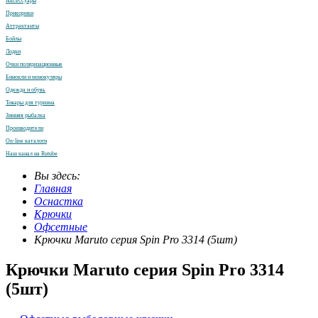
Аксессуары
Прикормки
Аттрактанты
Бойлы
Лодки
Очки поляризационные
Бинокли и монокуляры
Одежда и обувь
Товары для туризма
Зимняя рыбалка
Производители
On-line каталоги
Наш канал на Rutube
Вы здесь:
Главная
Оснастка
Крючки
Офсетные
Крючки Maruto серия Spin Pro 3314 (5шт)
Крючки Maruto серия Spin Pro 3314
(5шт)