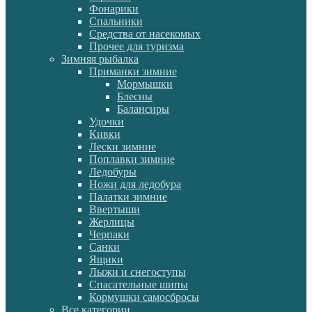
Фонарики
Спальники
Средства от насекомых
Прочее для туризма
Зимняя рыбалка
Приманки зимние
Мормышки
Блесны
Балансиры
Удочки
Кивки
Лески зимние
Поплавки зимние
Ледобуры
Ножи для ледобура
Палатки зимние
Ввертыши
Жерлицы
Черпаки
Санки
Ящики
Лыжи и снегоступы
Спасательные шипы
Кормушки самосбросы
Все категории