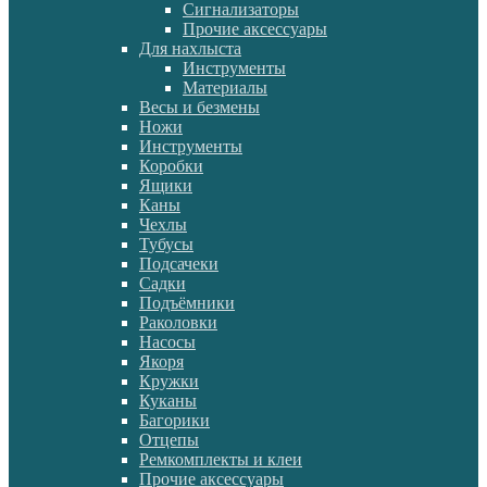
Сигнализаторы
Прочие аксессуары
Для нахлыста
Инструменты
Материалы
Весы и безмены
Ножи
Инструменты
Коробки
Ящики
Каны
Чехлы
Тубусы
Подсачеки
Садки
Подъёмники
Раколовки
Насосы
Якоря
Кружки
Куканы
Багорики
Отцепы
Ремкомплекты и клеи
Прочие аксессуары