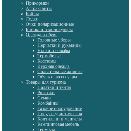
Прикормки
Аттрактанты
Бойлы
Лодки
Очки поляризационные
Бинокли и монокуляры
Одежда и обувь
Головные уборы
Перчатки и рукавицы
Носки и гольфы
Термобелье
Костюмы
Верхняя одежда
Спасательные жилеты
Обувь и аксессуары
Товары для туризма
Палатки и тенты
Рюкзаки
Сумки
Комбайны
Газовое оборудование
Посуда туристическая
Коптильни и мангалы
Кемпинговая мебель
Термосы