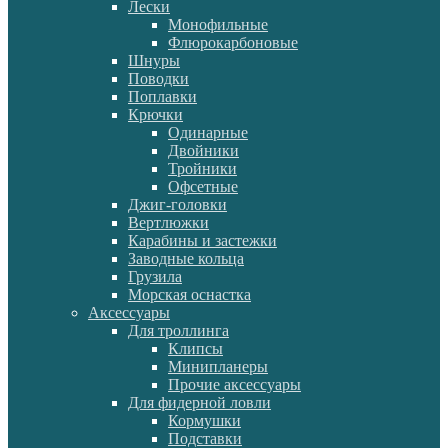
Лески
Монофильные
Флюрокарбоновые
Шнуры
Поводки
Поплавки
Крючки
Одинарные
Двойники
Тройники
Офсетные
Джиг-головки
Вертлюжки
Карабины и застежки
Заводные кольца
Грузила
Морская оснастка
Аксессуары
Для троллинга
Клипсы
Минипланеры
Прочие аксессуары
Для фидерной ловли
Кормушки
Подставки