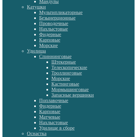
Мандулы
Катушки
Мультипликаторные
Безынерционные
Проводочные
Нахлыстовые
Фидерные
Карповые
Морские
Удилища
Спиннинговые
Штекерные
Телескопические
Троллинговые
Морские
Кастинговые
Мормышинговые
Запасные вершинки
Поплавочные
Фидерные
Карповые
Матчевые
Нахлыстовые
Удилище в сборе
Оснастка