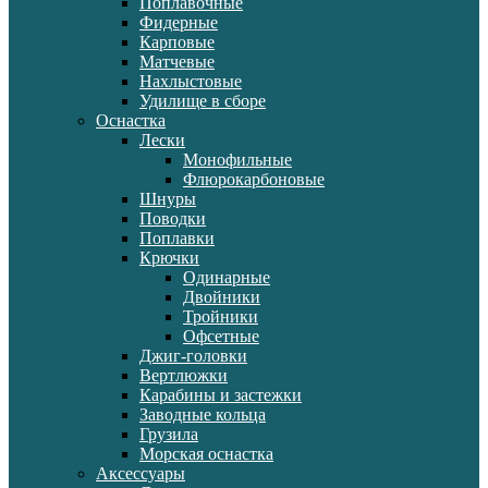
Поплавочные
Фидерные
Карповые
Матчевые
Нахлыстовые
Удилище в сборе
Оснастка
Лески
Монофильные
Флюрокарбоновые
Шнуры
Поводки
Поплавки
Крючки
Одинарные
Двойники
Тройники
Офсетные
Джиг-головки
Вертлюжки
Карабины и застежки
Заводные кольца
Грузила
Морская оснастка
Аксессуары