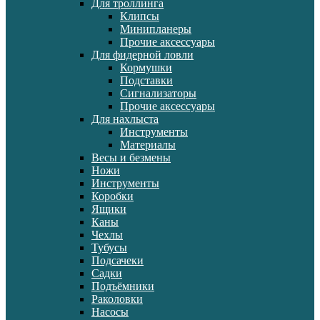
Для троллинга
Клипсы
Минипланеры
Прочие аксессуары
Для фидерной ловли
Кормушки
Подставки
Сигнализаторы
Прочие аксессуары
Для нахлыста
Инструменты
Материалы
Весы и безмены
Ножи
Инструменты
Коробки
Ящики
Каны
Чехлы
Тубусы
Подсачеки
Садки
Подъёмники
Раколовки
Насосы