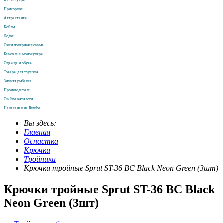
Аксессуары
Прикормки
Аттрактанты
Бойлы
Лодки
Очки поляризационные
Бинокли и монокуляры
Одежда и обувь
Товары для туризма
Зимняя рыбалка
Производители
On-line каталоги
Наш канал на Rutube
Вы здесь:
Главная
Оснастка
Крючки
Тройники
Крючки тройные Sprut ST-36 BC Black Neon Green (3шт)
Крючки тройные Sprut ST-36 BC Black
Neon Green (3шт)