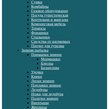
Сумки
Комбайны
Газовое оборудование
Посуда туристическая
Коптильни и мангалы
Кемпинговая мебель
Термосы
Фонарики
Спальники
Средства от насекомых
Прочее для туризма
Зимняя рыбалка
Приманки зимние
Мормышки
Блесны
Балансиры
Удочки
Кивки
Лески зимние
Поплавки зимние
Ледобуры
Ножи для ледобура
Палатки зимние
Ввертыши
Жерлицы