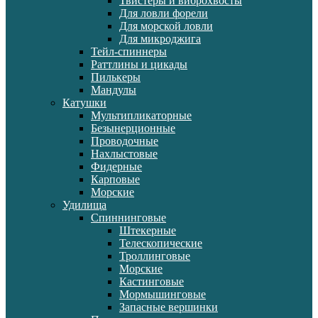
Твистеры и виброхвосты
Для ловли форели
Для морской ловли
Для микроджига
Тейл-спиннеры
Раттлины и цикады
Пилькеры
Мандулы
Катушки
Мультипликаторные
Безынерционные
Проводочные
Нахлыстовые
Фидерные
Карповые
Морские
Удилища
Спиннинговые
Штекерные
Телескопические
Троллинговые
Морские
Кастинговые
Мормышинговые
Запасные вершинки