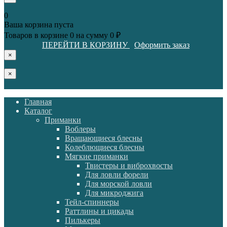
0
Ваша корзина пуста
Товаров в корзине
0
на сумму
0 ₽
ПЕРЕЙТИ В КОРЗИНУ
Оформить заказ
×
×
Главная
Каталог
Приманки
Воблеры
Вращающиеся блесны
Колеблющиеся блесны
Мягкие приманки
Твистеры и виброхвосты
Для ловли форели
Для морской ловли
Для микроджига
Тейл-спиннеры
Раттлины и цикады
Пилькеры