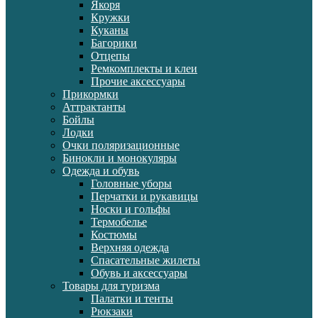
Якоря
Кружки
Куканы
Багорики
Отцепы
Ремкомплекты и клеи
Прочие аксессуары
Прикормки
Аттрактанты
Бойлы
Лодки
Очки поляризационные
Бинокли и монокуляры
Одежда и обувь
Головные уборы
Перчатки и рукавицы
Носки и гольфы
Термобелье
Костюмы
Верхняя одежда
Спасательные жилеты
Обувь и аксессуары
Товары для туризма
Палатки и тенты
Рюкзаки