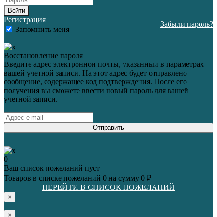
Войти
Регистрация
Забыли пароль?
Запомнить меня
Восстановление пароля
Введите адрес электронной почты, указанный в параметрах
вашей учетной записи. На этот адрес будет отправлено
сообщение, содержащее код подтверждения. После его
получения вы сможете ввести новый пароль для вашей
учетной записи.
Отправить
0
Ваш список пожеланий пуст
Товаров в списке пожеланий
0
на сумму
0 ₽
ПЕРЕЙТИ В СПИСОК ПОЖЕЛАНИЙ
×
×