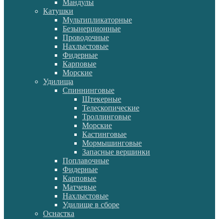
Мандулы
Катушки
Мультипликаторные
Безынерционные
Проводочные
Нахлыстовые
Фидерные
Карповые
Морские
Удилища
Спиннинговые
Штекерные
Телескопические
Троллинговые
Морские
Кастинговые
Мормышинговые
Запасные вершинки
Поплавочные
Фидерные
Карповые
Матчевые
Нахлыстовые
Удилище в сборе
Оснастка