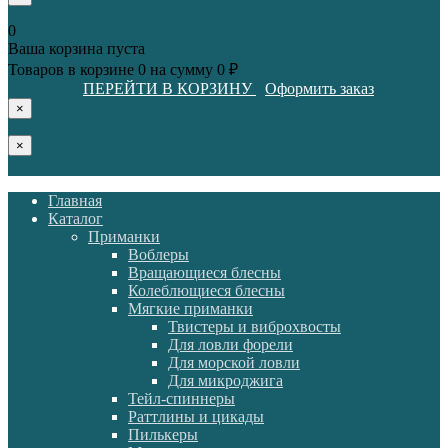
0
Ваша корзина пуста
Товаров в корзине
0
на сумму
0 ₽
ПЕРЕЙТИ В КОРЗИНУ
Оформить заказ
×
×
Главная
Каталог
Приманки
Воблеры
Вращающиеся блесны
Колеблющиеся блесны
Мягкие приманки
Твистеры и виброхвосты
Для ловли форели
Для морской ловли
Для микроджига
Тейл-спиннеры
Раттлины и цикады
Пилькеры