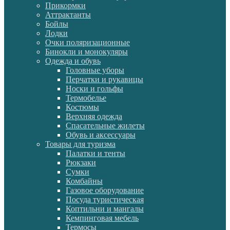
Прикормки
Аттрактанты
Бойлы
Лодки
Очки поляризационные
Бинокли и монокуляры
Одежда и обувь
Головные уборы
Перчатки и рукавицы
Носки и гольфы
Термобелье
Костюмы
Верхняя одежда
Спасательные жилеты
Обувь и аксессуары
Товары для туризма
Палатки и тенты
Рюкзаки
Сумки
Комбайны
Газовое оборудование
Посуда туристическая
Коптильни и мангалы
Кемпинговая мебель
Термосы