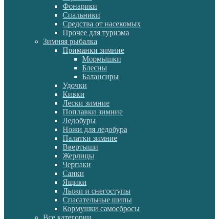
Фонарики
Спальники
Средства от насекомых
Прочее для туризма
Зимняя рыбалка
Приманки зимние
Мормышки
Блесны
Балансиры
Удочки
Кивки
Лески зимние
Поплавки зимние
Ледобуры
Ножи для ледобура
Палатки зимние
Ввертыши
Жерлицы
Черпаки
Санки
Ящики
Лыжи и снегоступы
Спасательные шипы
Кормушки самосбросы
Все категории