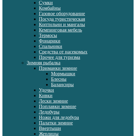
Сумки
Комбайны
Газовое оборудование
Посуда туристическая
Коптильни и мангалы
Кемпинговая мебель
Термосы
Фонарики
Спальники
Средства от насекомых
Прочее для туризма
Зимняя рыбалка
Приманки зимние
Мормышки
Блесны
Балансиры
Удочки
Кивки
Лески зимние
Поплавки зимние
Ледобуры
Ножи для ледобура
Палатки зимние
Ввертыши
Жерлицы