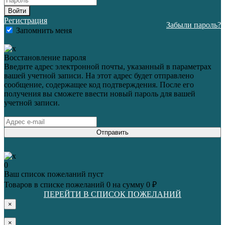
Войти
Регистрация
Забыли пароль?
Запомнить меня
Восстановление пароля
Введите адрес электронной почты, указанный в параметрах
вашей учетной записи. На этот адрес будет отправлено
сообщение, содержащее код подтверждения. После его
получения вы сможете ввести новый пароль для вашей
учетной записи.
Отправить
0
Ваш список пожеланий пуст
Товаров в списке пожеланий
0
на сумму
0 ₽
ПЕРЕЙТИ В СПИСОК ПОЖЕЛАНИЙ
×
×