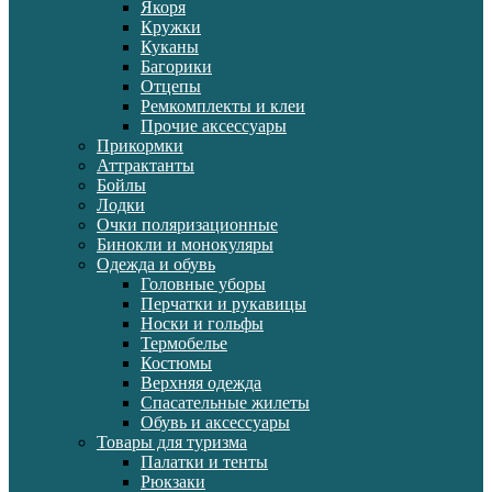
Якоря
Кружки
Куканы
Багорики
Отцепы
Ремкомплекты и клеи
Прочие аксессуары
Прикормки
Аттрактанты
Бойлы
Лодки
Очки поляризационные
Бинокли и монокуляры
Одежда и обувь
Головные уборы
Перчатки и рукавицы
Носки и гольфы
Термобелье
Костюмы
Верхняя одежда
Спасательные жилеты
Обувь и аксессуары
Товары для туризма
Палатки и тенты
Рюкзаки