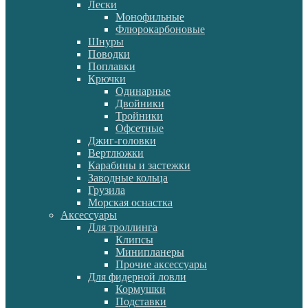
Лески
Монофильные
Флюрокарбоновые
Шнуры
Поводки
Поплавки
Крючки
Одинарные
Двойники
Тройники
Офсетные
Джиг-головки
Вертлюжки
Карабины и застежки
Заводные кольца
Грузила
Морская оснастка
Аксессуары
Для троллинга
Клипсы
Минипланеры
Прочие аксессуары
Для фидерной ловли
Кормушки
Подставки