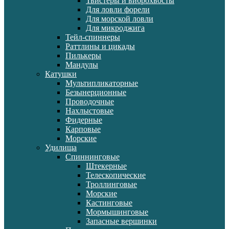
Твистеры и виброхвосты
Для ловли форели
Для морской ловли
Для микроджига
Тейл-спиннеры
Раттлины и цикады
Пилькеры
Мандулы
Катушки
Мультипликаторные
Безынерционные
Проводочные
Нахлыстовые
Фидерные
Карповые
Морские
Удилища
Спиннинговые
Штекерные
Телескопические
Троллинговые
Морские
Кастинговые
Мормышинговые
Запасные вершинки