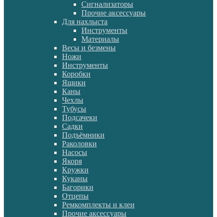
Сигнализаторы
Прочие аксессуары
Для нахлыста
Инструменты
Материалы
Весы и безмены
Ножи
Инструменты
Коробки
Ящики
Каны
Чехлы
Тубусы
Подсачеки
Садки
Подъёмники
Раколовки
Насосы
Якоря
Кружки
Куканы
Багорики
Отцепы
Ремкомплекты и клеи
Прочие аксессуары