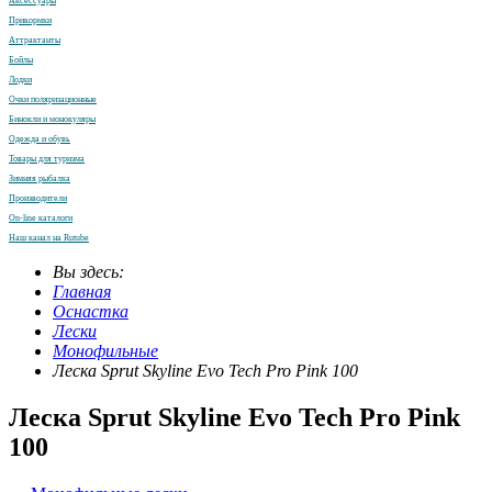
Аксессуары
Прикормки
Аттрактанты
Бойлы
Лодки
Очки поляризационные
Бинокли и монокуляры
Одежда и обувь
Товары для туризма
Зимняя рыбалка
Производители
On-line каталоги
Наш канал на Rutube
Вы здесь:
Главная
Оснастка
Лески
Монофильные
Леска Sprut Skyline Evo Tech Pro Pink 100
Леска Sprut Skyline Evo Tech Pro Pink
100