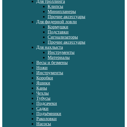
Для троллинга
Клипсы
Минипланеры
Прочие аксессуары
Для фидерной ловли
Кормушки
Подставки
Сигнализаторы
Прочие аксессуары
Для нахлыста
Инструменты
Материалы
Весы и безмены
Ножи
Инструменты
Коробки
Ящики
Каны
Чехлы
Тубусы
Подсачеки
Садки
Подъёмники
Раколовки
Насосы