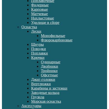
Поплавочные
Фидерные
Карповые
Матчевые
Нахлыстовые
Удилище в сборе
Оснастка
Лески
Монофильные
Флюрокарбоновые
Шнуры
Поводки
Поплавки
Крючки
Одинарные
Двойники
Тройники
Офсетные
Джиг-головки
Вертлюжки
Карабины и застежки
Заводные кольца
Грузила
Морская оснастка
Аксессуары